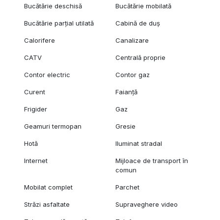
Bucătărie deschisă
Bucătărie mobilată
Bucătărie parțial utilată
Cabină de duș
Calorifere
Canalizare
CATV
Centrală proprie
Contor electric
Contor gaz
Curent
Faianță
Frigider
Gaz
Geamuri termopan
Gresie
Hotă
Iluminat stradal
Internet
Mijloace de transport în
comun
Mobilat complet
Parchet
Străzi asfaltate
Supraveghere video