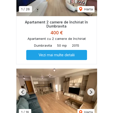
1
/
26
Harta
Apartament 2 camere de închiriat în
Dumbravita
400 €
Apartament cu 2 camere de închiriat
Dumbravita
50 mp
2015
Vezi mai multe detalii
Previous
Next
1
/
16
Harta