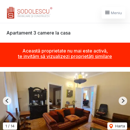
Meniu
Apartament 3 camere la casa
Această proprietate nu mai este activă,
te invităm să vizualizezi proprietăți similare
Previous
Nex
1
/
14
Harta