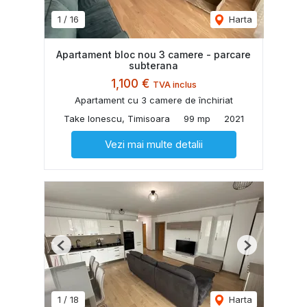
1
/
16
Harta
Apartament bloc nou 3 camere - parcare
subterana
1,100 €
TVA inclus
Apartament cu 3 camere de închiriat
Take Ionescu, Timisoara
99 mp
2021
Vezi mai multe detalii
Previous
Next
1
/
18
Harta