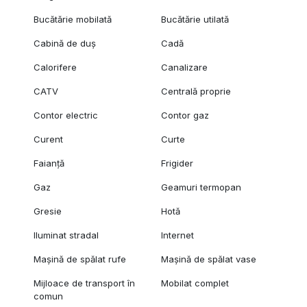
Bucătărie mobilată
Bucătărie utilată
Cabină de duș
Cadă
Calorifere
Canalizare
CATV
Centrală proprie
Contor electric
Contor gaz
Curent
Curte
Faianță
Frigider
Gaz
Geamuri termopan
Gresie
Hotă
Iluminat stradal
Internet
Mașină de spălat rufe
Mașină de spălat vase
Mijloace de transport în
Mobilat complet
comun