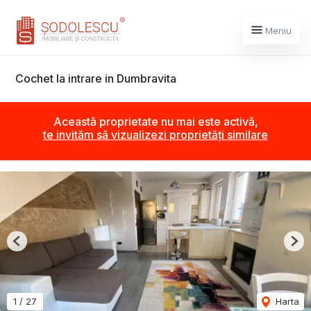
Meniu
Cochet la intrare in Dumbravita
Această proprietate nu mai este activă,
te invităm să vizualizezi proprietăți similare
Previous
Nex
1
/
27
Harta