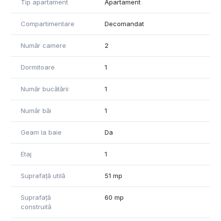
Tip apartament
Apartament
interes și este disponibil imediat.
Compartimentare
Decomandat
Număr camere
2
Dormitoare
1
Număr bucătării
1
Număr băi
1
Geam la baie
Da
Etaj
1
Suprafață utilă
51 mp
Suprafață
60 mp
construită