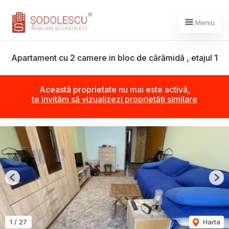
Meniu
Apartament cu 2 camere in bloc de cărămidă , etajul 1
Această proprietate nu mai este activă,
te invităm să vizualizezi proprietăți similare
Previous
Nex
1
/
27
Harta