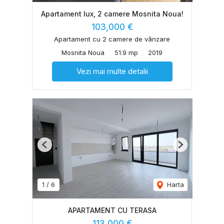
Apartament lux, 2 camere Mosnita Noua!
103,000 €
Apartament cu 2 camere de vânzare
Mosnita Noua
51.9 mp
2019
Vezi mai multe detalii
Previous
Next
1
/
6
Harta
APARTAMENT CU TERASA
113,000 €