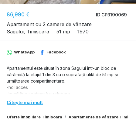
86,990 €
ID CP3190069
Apartament cu 2 camere de vânzare
Sagului, Timisoara
51 mp
1970
WhatsApp
Facebook
Apartamentul este situat în zona Sagului într-un bloc de
cărămidă la etajul 1 din 3 cu o suprafață utilă de 51 mp și
următoarea compartimentare.
-hol acces
-bucătărie spațioasă cu debara
- living
Citește mai mult
-dormitor
-baie cu geam
Oferte imobiliare Timisoara
Apartamente de vânzare Timisoa
-debara in hol
-boxa spațioasă
Apartamentul este situat în apropiere de toate punctele de