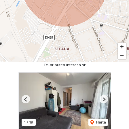
Te-ar putea interesa și:
Previous
Next
1
/
19
Harta