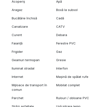
Acoperiș
Apă
Aragaz
Boxă la subsol
Bucătărie închisă
Cadă
Canalizare
CATV
Curent
Debara
Faianță
Ferestre PVC
Frigider
Gaz
Geamuri termopan
Gresie
Iluminat stradal
Interfon
Internet
Mașină de spălat rufe
Mijloace de transport în
Mobilat complet
comun
Parchet
Rulouri / obloane PVC
Străzi asfaltate
Ușă intrare lemn