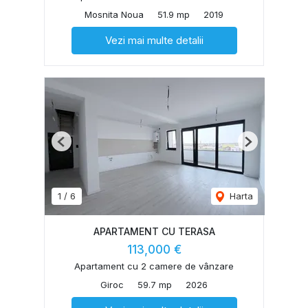
Mosnita Noua
51.9 mp
2019
Vezi mai multe detalii
Previous
Next
1
/
6
Harta
APARTAMENT CU TERASA
113,000 €
Apartament cu 2 camere de vânzare
Giroc
59.7 mp
2026