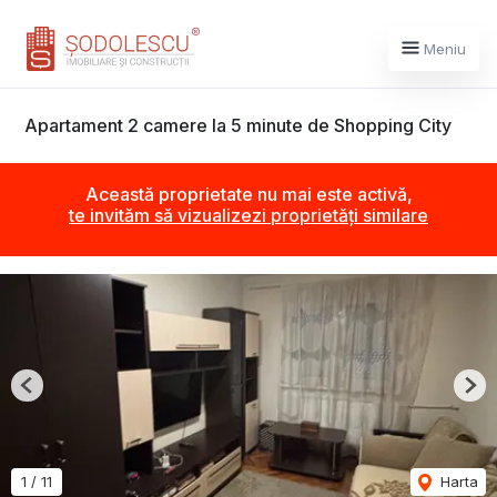
Meniu
Apartament 2 camere la 5 minute de Shopping City
Această proprietate nu mai este activă,
te invităm să vizualizezi proprietăți similare
Previous
Nex
1
/
11
Harta