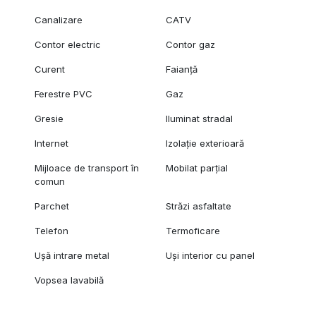
Canalizare
CATV
Contor electric
Contor gaz
Curent
Faianță
Ferestre PVC
Gaz
Gresie
Iluminat stradal
Internet
Izolație exterioară
Mijloace de transport în
Mobilat parțial
comun
Parchet
Străzi asfaltate
Telefon
Termoficare
Ușă intrare metal
Uși interior cu panel
Vopsea lavabilă