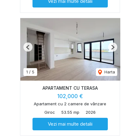
Vezi mai multe detalii
Previous
Next
1
/
5
Harta
APARTAMENT CU TERASA
102,000 €
Apartament cu 2 camere de vânzare
Giroc
53.55 mp
2026
Vezi mai multe detalii