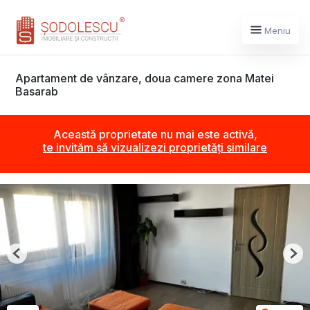
Meniu
Apartament de vânzare, doua camere zona Matei
Basarab
Această proprietate nu mai este activă,
te invităm să vizualizezi proprietăți similare
Previous
Nex