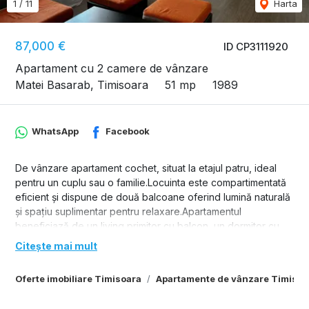
1
/
11
Harta
87,000 €
ID CP3111920
Apartament cu 2 camere de vânzare
Matei Basarab, Timisoara
51 mp
1989
WhatsApp
Facebook
De vânzare apartament cochet, situat la etajul patru, ideal
pentru un cuplu sau o familie.Locuinta este compartimentată
eficient și dispune de două balcoane oferind lumină naturală
și spațiu suplimentar pentru relaxare.Apartamentul
beneficiază de un living primitor cu balcon, un dormitor cu
balcon, o baie cu geam, o bucătărie spațioasă și hol
Citește mai mult
acces.Dispune de centrală proprie pe gaz, aparat de aer
condiționat, geamuri termopan, gresie, faianță și se vinde
Oferte imobiliare Timisoara
Apartamente de vânzare Timisoa
mobilat și utilat. Se pretează atât pentru locuit cat și pentru
investiție.