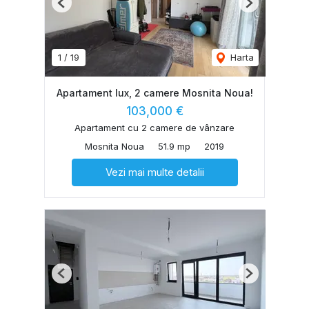
Previous
Next
1
/
19
Harta
Apartament lux, 2 camere Mosnita Noua!
103,000 €
Apartament cu 2 camere de vânzare
Mosnita Noua
51.9 mp
2019
Vezi mai multe detalii
Previous
Next