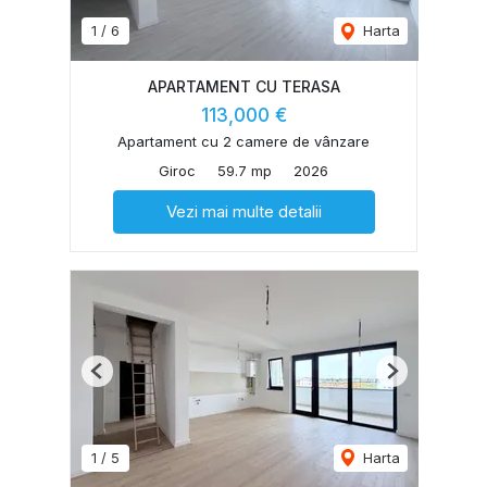
1
/
6
Harta
APARTAMENT CU TERASA
113,000 €
Apartament cu 2 camere de vânzare
Giroc
59.7 mp
2026
Vezi mai multe detalii
Previous
Next
1
/
5
Harta