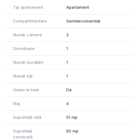
Tip apartament
Apartament
Compartimentare
Semidecomandat
Număr camere
2
Dormitoare
1
Număr bucătării
1
Număr băi
1
Geam la baie
Da
Etaj
4
Suprafață utilă
51 mp
Suprafață
65 mp
construită