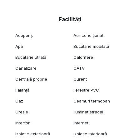
Facilități
Acoperiș
Aer condiționat
Apă
Bucătărie mobilată
Bucătărie utilată
Calorifere
Canalizare
CATV
Centrală proprie
Curent
Faianță
Ferestre PVC
Gaz
Geamuri termopan
Gresie
Iluminat stradal
Interfon
Internet
Izolație exterioară
Izolație interioară