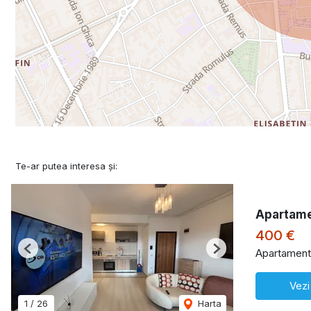
Te-ar putea interesa și:
Apartame
400 €
Apartament 
Previous
Next
Vezi
1
/
26
Harta