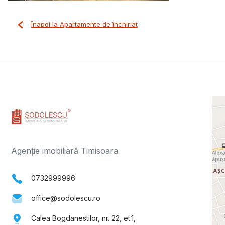
Înapoi la Apartamente de închiriat
Agenție imobiliară Timisoara
0732999996
office@sodolescu.ro
Calea Bogdanestilor, nr. 22, et.1,