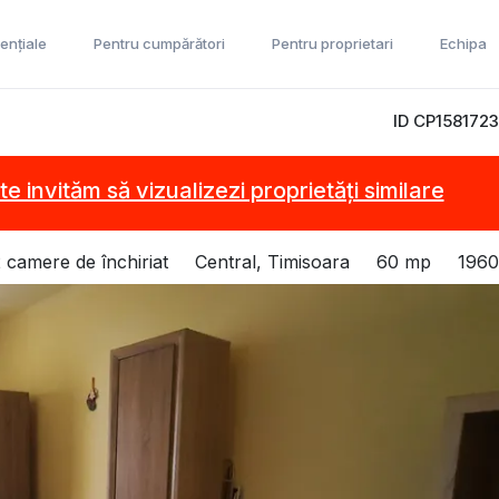
ențiale
Pentru cumpărători
Pentru proprietari
Echipa
ID CP1581723
te invităm să vizualizezi proprietăți similare
 camere de închiriat
Central, Timisoara
60 mp
1960