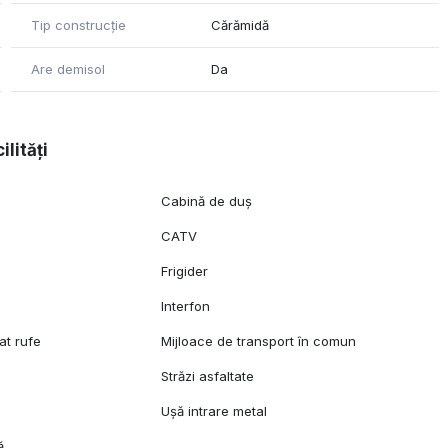
Tip construcție
Cărămidă
Are demisol
Da
ilități
Cabină de duș
CATV
Frigider
l
Interfon
at rufe
Mijloace de transport în comun
Străzi asfaltate
Ușă intrare metal
ă