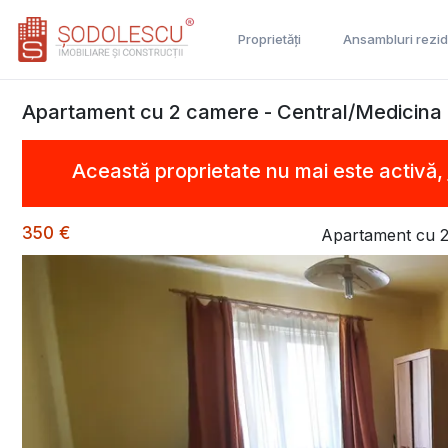
Proprietăți
Ansambluri rezid
Apartament cu 2 camere - Central/Medicina
Această proprietate nu mai este activă,
350 €
Apartament cu 2