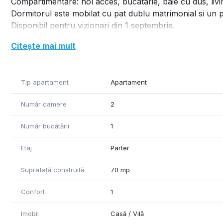
Compartimentare: hol acces, bucatarie, baie cu dus, livi
Dormitorul este mobilat cu pat dublu matrimonial si un 
Disponibil pentru vizionari din 1 septembrie.
Citește mai mult
Tip apartament
Apartament
Număr camere
2
Număr bucătării
1
Etaj
Parter
Suprafață construită
70 mp
Confort
1
Imobil
Casă / Vilă