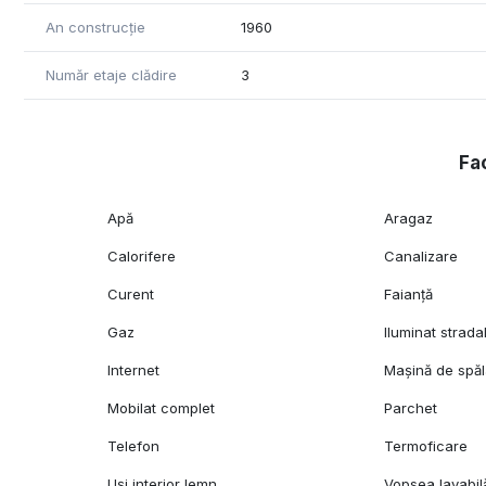
An construcție
1960
Număr etaje clădire
3
Fac
Apă
Aragaz
Calorifere
Canalizare
Curent
Faianță
Gaz
Iluminat strada
Internet
Mașină de spăl
Mobilat complet
Parchet
Telefon
Termoficare
Uși interior lemn
Vopsea lavabil