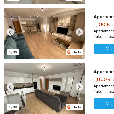
Apartame
1,100 €
T
Apartament 
Previous
Next
Take Iones
Vezi
1
/
16
Harta
Apartame
1,000 €
Apartament 
Previous
Next
Take Iones
Vezi
1
/
18
Harta