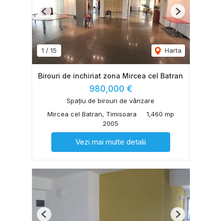
Previous
Next
1
/
15
Harta
Birouri de inchiriat zona Mircea cel Batran
980,000 €
Spațiu de birouri de vânzare
Mircea cel Batran, Timisoara
1,460 mp
2005
Vezi mai multe detalii
Previous
Next