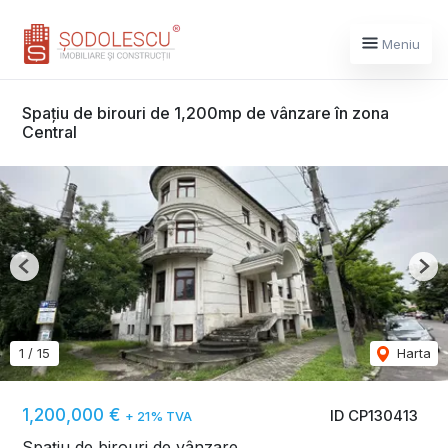
Meniu
Spațiu de birouri de 1,200mp de vânzare în zona
Central
Previous
Nex
1
/
15
Harta
1,200,000 €
ID CP130413
+ 21% TVA
Spațiu de birouri de vânzare