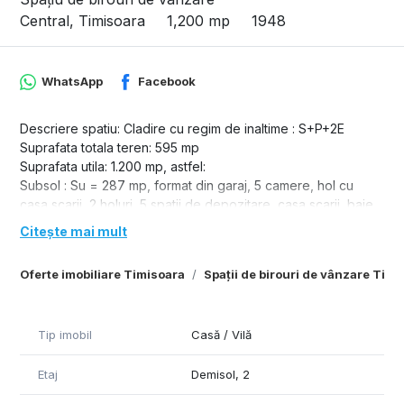
Central, Timisoara
1,200 mp
1948
WhatsApp
Facebook
Descriere spatiu: Cladire cu regim de inaltime : S+P+2E
Suprafata totala teren: 595 mp
Suprafata utila: 1.200 mp, astfel:
Subsol : Su = 287 mp, format din garaj, 5 camere, hol cu
casa scarii, 2 holuri, 5 spatii de depozitare, casa scarii, baie,
centrala termica.
Citește mai mult
Parter: Su = 301 mp, format din 2 holuri + casa scarii, hol , 3
camere , 2 bai.
Oferte imobiliare Timisoara
Spații de birouri de vânzare Timi
Etaj 1: Su = 301 mp, format din 2 holuri + casa scarii, 4 holuri,
5 camere, 4 bai, spatiu depozitare.
Mansarda: Su = 310 mp, format din 2 holuri + casa scarii, 6
Tip imobil
Casă / Vilă
camere, 5 holuri, 6 bai.
Etaj
Demisol, 2