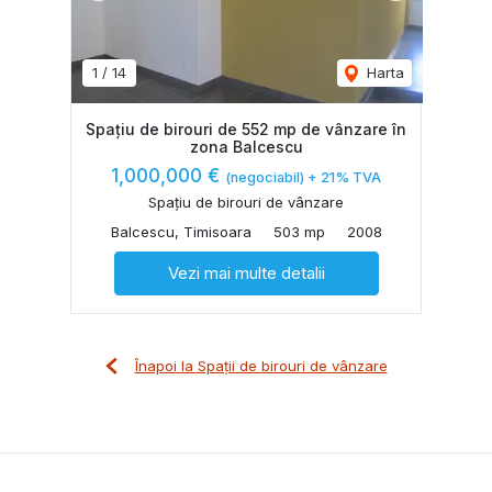
1
/
14
Harta
Spațiu de birouri de 552 mp de vânzare în
zona Balcescu
1,000,000 €
(negociabil) + 21% TVA
Spațiu de birouri de vânzare
Balcescu, Timisoara
503 mp
2008
Vezi mai multe detalii
Înapoi la Spații de birouri de vânzare