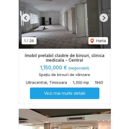
Previous
Next
1
/
26
Harta
Imobil pretabil cladire de birouri, clinica
medicala - Central
1,150,000 €
(negociabil)
Spațiu de birouri de vânzare
Ultracentral, Timisoara
1,350 mp
1940
Vezi mai multe detalii