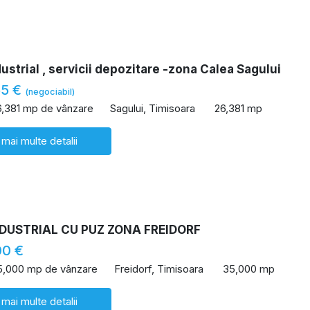
ustrial , servicii depozitare -zona Calea Sagului
55 €
(negociabil)
6,381 mp de vânzare
Sagului, Timisoara
26,381 mp
 mai multe detalii
DUSTRIAL CU PUZ ZONA FREIDORF
00 €
5,000 mp de vânzare
Freidorf, Timisoara
35,000 mp
 mai multe detalii