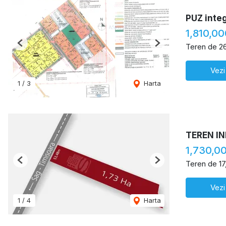
PUZ inte
1,810,0
Teren de 2
Previous
Next
Vezi
1
/
3
Harta
TEREN I
1,730,0
Teren de 1
Previous
Next
Vezi
1
/
4
Harta