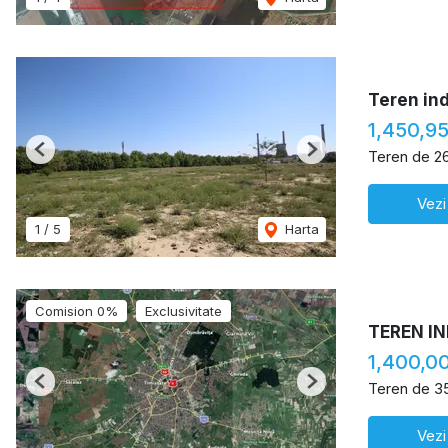
Teren ind
1,450,9
Teren de 2
Previous
Next
Vezi
1
/
5
Harta
Comision 0%
Exclusivitate
TEREN IN
1,400,0
Teren de 3
Previous
Next
Vezi