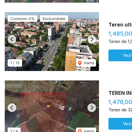
Comision 0%
Exclusivitate
Teren ult
1,485,0
Teren de 1
Previous
Next
Vezi
1
/
13
Harta
TEREN I
1,476,0
Teren de 3
Previous
Next
Vezi
1
/
4
Harta