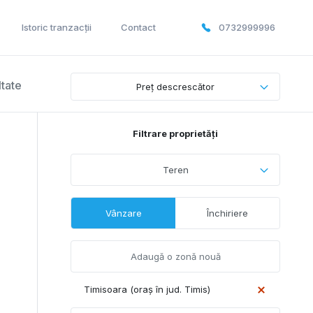
Istoric tranzacții
Contact
0732999996
ltate
Preț descrescător
Filtrare proprietăți
Teren
Vânzare
Închiriere
Timisoara (oraș în jud. Timis)