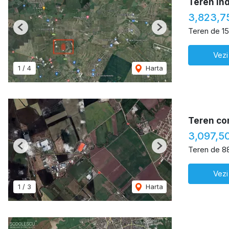
Teren ind
3,823,7
Teren de 1
Previous
Next
Vezi
1
/
4
Harta
Teren co
3,097,5
Teren de 8
Previous
Next
Vezi
1
/
3
Harta