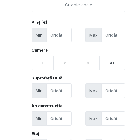
Preț (€)
Min
Max
Camere
1
2
3
4+
Suprafață utilă
Min
Max
An construcție
Min
Max
Etaj