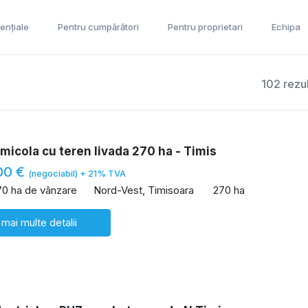
ențiale
Pentru cumpărători
Pentru proprietari
Echipa
102 rezu
icola cu teren livada 270 ha - Timis
00 €
(negociabil) + 21% TVA
70 ha de vânzare
Nord-Vest, Timisoara
270 ha
 mai multe detalii