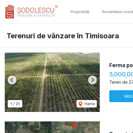
Proprietăți
Ansambluri rezid
Terenuri de vânzare în Timisoara
Ferma pom
5,000,0
Teren de 2
Previous
Next
Vezi
1
/
21
Harta