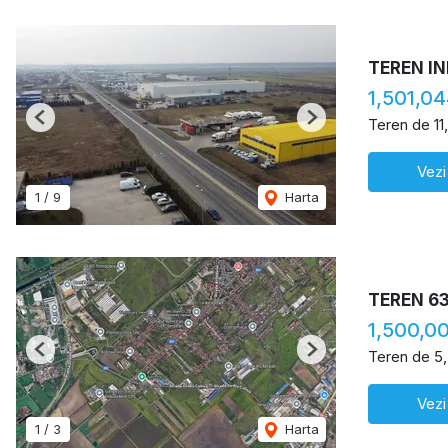
TEREN IN
1,501,0
Teren de 1
Previous
Next
Vezi
1
/
9
Harta
TEREN 6
1,500,0
Teren de 5
Previous
Next
Vezi
1
/
3
Harta