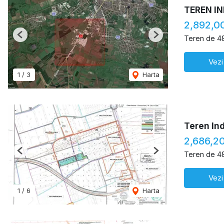
TEREN I
2,892,0
Teren de 4
Previous
Next
Vezi
1
/
3
Harta
Teren In
2,686,2
Teren de 4
Previous
Next
Vezi
1
/
6
Harta