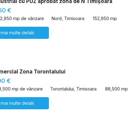
ustrial cu PUZ aprobat zona de N Timișoara
50 €
52,950 mp de vânzare
Nord, Timisoara
152,950 mp
 mai multe detalii
mercial Zona Torontalului
00 €
8,500 mp de vânzare
Torontalului, Timisoara
88,500 mp
 mai multe detalii