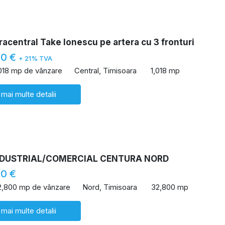
racentral Take Ionescu pe artera cu 3 fronturi
00 €
+ 21% TVA
,018 mp de vânzare
Central, Timisoara
1,018 mp
 mai multe detalii
NDUSTRIAL/COMERCIAL CENTURA NORD
00 €
2,800 mp de vânzare
Nord, Timisoara
32,800 mp
 mai multe detalii