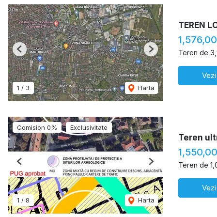
TEREN L
1,576,0
Teren de 3
Previous
Next
Vezi
1
/
3
Harta
Comision 0%
Exclusivitate
Teren ult
1,550,0
Teren de 1
Previous
Next
Vezi
1
/
8
Harta