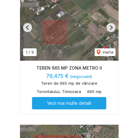
Previous
Next
1
/
9
Harta
TEREN 665 MP ZONA METRO II
76,475 €
(negociabil)
Teren de 665 mp de vânzare
Torontalului, Timisoara
665 mp
Vezi mai multe detalii