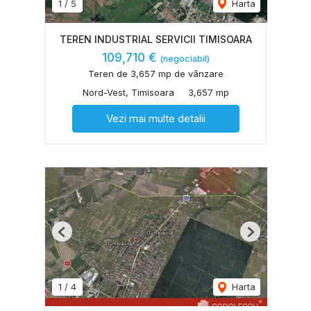
1
/
5
Harta
TEREN INDUSTRIAL SERVICII TIMISOARA
109,710 €
(negociabil)
Teren de 3,657 mp de vânzare
Nord-Vest, Timisoara
3,657 mp
Vezi mai multe detalii
Previous
Next
1
/
4
Harta