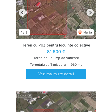
Previous
Next
1
/
3
Harta
Teren cu PUZ pentru locuinte colective
81,600 €
Teren de 960 mp de vânzare
Torontalului, Timisoara
960 mp
Vezi mai multe detalii