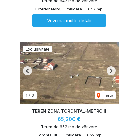
Teren de 647 mp de vânzare
Exterior Nord, Timisoara
647 mp
Vezi mai multe detalii
Exclusivitate
Previous
Next
1
/
3
Harta
TEREN ZONA TORONTAL-METRO II
65,200 €
Teren de 652 mp de vânzare
Torontalului, Timisoara
652 mp