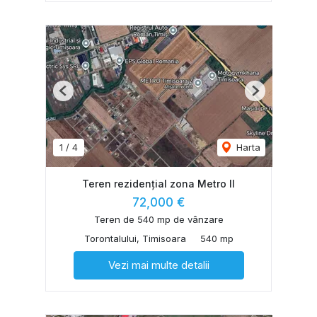
Previous
Next
1
/
4
Harta
Teren rezidențial zona Metro II
72,000 €
Teren de 540 mp de vânzare
Torontalului, Timisoara
540 mp
Vezi mai multe detalii