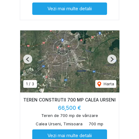
Vezi mai multe detalii
Previous
Next
1
/
3
Harta
TEREN CONSTRUTII 700 MP CALEA URSENI
66,500 €
Teren de 700 mp de vânzare
Calea Urseni, Timisoara
700 mp
Vezi mai multe detalii