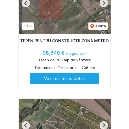
Previous
Next
1
/
9
Harta
TEREN PENTRU CONSTRUCTII ZONA METRO
II
98,840 €
(negociabil)
Teren de 706 mp de vânzare
Torontalului, Timisoara
706 mp
Vezi mai multe detalii
Previous
Next