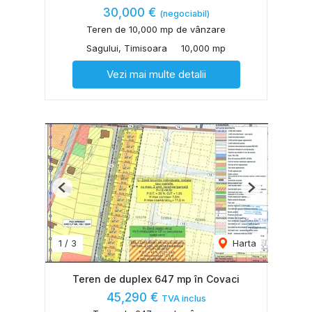
30,000 €
(negociabil)
Teren de 10,000 mp de vânzare
Sagului, Timisoara
10,000 mp
Vezi mai multe detalii
Previous
Next
1
/
3
Harta
Teren de duplex 647 mp în Covaci
45,290 €
TVA inclus