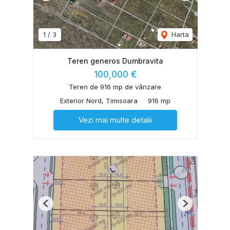
1
/
3
Harta
Teren generos Dumbravita
100,000 €
Teren de 916 mp de vânzare
Exterior Nord, Timisoara
916 mp
Vezi mai multe detalii
Previous
Next