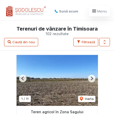
Sună acum
Meniu
Terenuri de vânzare în Timisoara
102 rezultate
Caută din nou
Filtrează
Previous
Next
1
/
11
Harta
Teren agricol în Zona Sagului