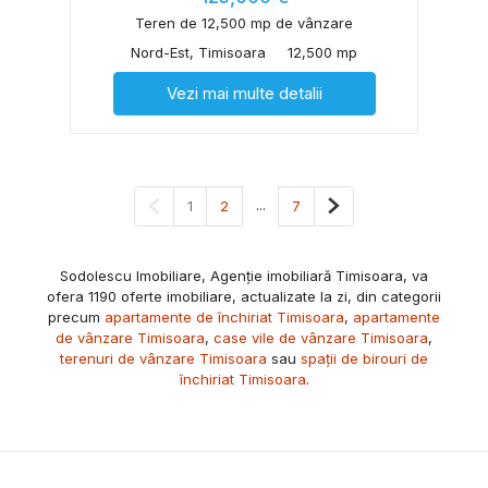
Teren de 12,500 mp de vânzare
Nord-Est, Timisoara
12,500 mp
Vezi mai multe detalii
Pagina anterioară
...
Pagina următoare
1
2
7
Sodolescu Imobiliare, Agenție imobiliară Timisoara, va
ofera 1190 oferte imobiliare, actualizate la zi, din categorii
precum
apartamente de închiriat Timisoara
,
apartamente
de vânzare Timisoara
,
case vile de vânzare Timisoara
,
terenuri de vânzare Timisoara
sau
spații de birouri de
închiriat Timisoara
.