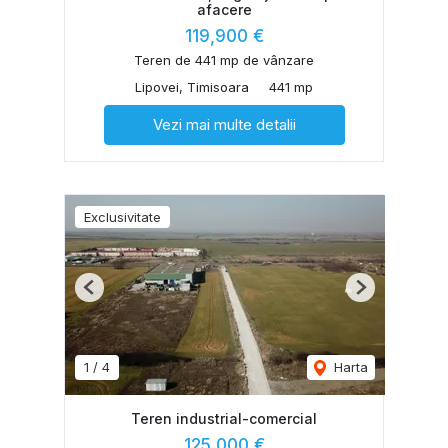
afacere
119,900 €
Teren de 441 mp de vânzare
Lipovei, Timisoara
441 mp
Vezi mai multe detalii
Exclusivitate
Previous
Next
1
/
4
Harta
Teren industrial-comercial
125,000 €