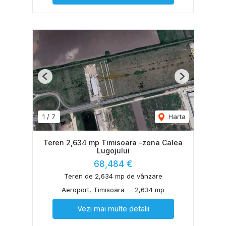
Previous
Next
1
/
7
Harta
Teren 2,634 mp Timisoara -zona Calea
Lugojului
68,484 €
Teren de 2,634 mp de vânzare
Aeroport, Timisoara
2,634 mp
Vezi mai multe detalii