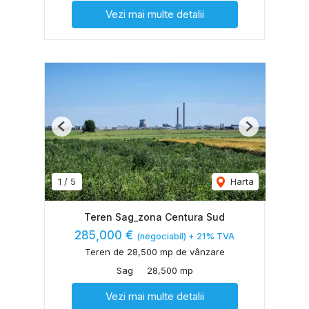
Vezi mai multe detalii
Previous
Next
1
/
5
Harta
Teren Sag_zona Centura Sud
285,000 €
(negociabil) + 21% TVA
Teren de 28,500 mp de vânzare
Sag
28,500 mp
Vezi mai multe detalii