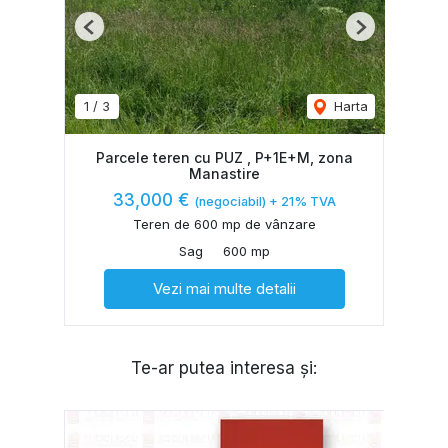
Previous
Next
1
/
3
Harta
Parcele teren cu PUZ , P+1E+M, zona
Manastire
33,000 €
(negociabil) + 21% TVA
Teren de 600 mp de vânzare
Sag
600 mp
Vezi mai multe detalii
Te-ar putea interesa și: