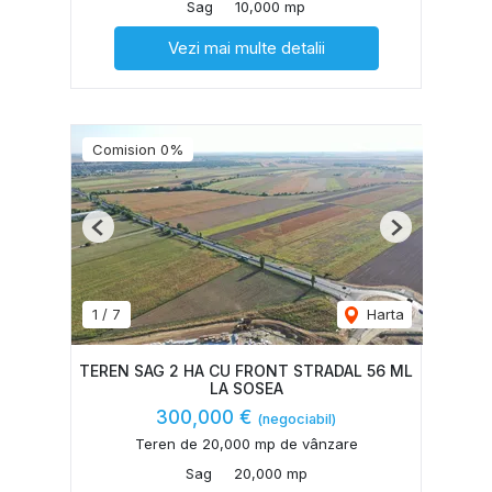
Sag
10,000 mp
Vezi mai multe detalii
Comision 0%
Previous
Next
1
/
7
Harta
TEREN SAG 2 HA CU FRONT STRADAL 56 ML
LA SOSEA
300,000 €
(negociabil)
Teren de 20,000 mp de vânzare
Sag
20,000 mp