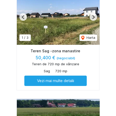
Previous
Next
1
/
3
Harta
Teren Sag -zona manastire
50,400 €
(negociabil)
Teren de 720 mp de vânzare
Sag
720 mp
Vezi mai multe detalii