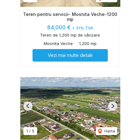
Teren pentru servicii- Mosnita Veche-1200
mp
84,000 €
+ 21% TVA
Teren de 1,200 mp de vânzare
Mosnita Veche
1,200 mp
Vezi mai multe detalii
Previous
Next
1
/
5
Harta