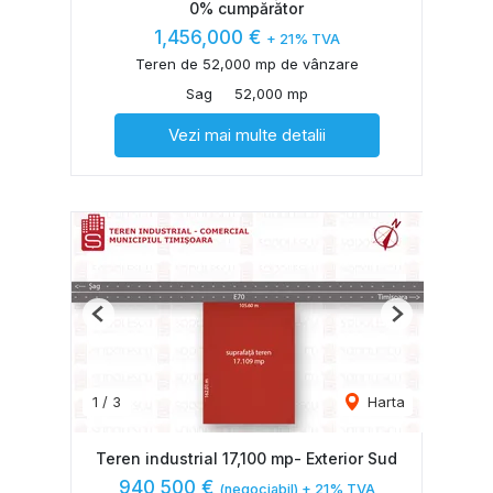
0% cumpărător
1,456,000 €
+ 21% TVA
Teren de 52,000 mp de vânzare
Sag
52,000 mp
Vezi mai multe detalii
Previous
Next
1
/
3
Harta
Teren industrial 17,100 mp- Exterior Sud
940,500 €
(negociabil) + 21% TVA