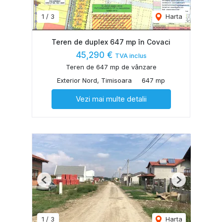
1
/
3
Harta
Teren de duplex 647 mp în Covaci
45,290 €
TVA inclus
Teren de 647 mp de vânzare
Exterior Nord, Timisoara
647 mp
Vezi mai multe detalii
Previous
Next
1
/
3
Harta