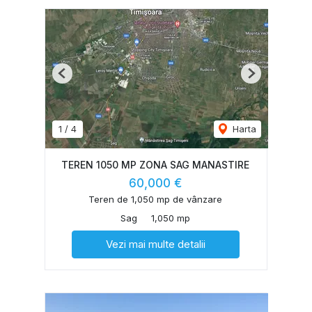
Previous
Next
1
/
4
Harta
TEREN 1050 MP ZONA SAG MANASTIRE
60,000 €
Teren de 1,050 mp de vânzare
Sag
1,050 mp
Vezi mai multe detalii