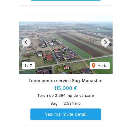
Previous
Next
1
/
7
Harta
Teren pentru servicii Sag-Manastire
115,000 €
Teren de 2,594 mp de vânzare
Sag
2,594 mp
Vezi mai multe detalii