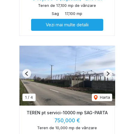
Teren de 17,100 mp de vânzare
Sag
17,100 mp
Vezi mai multe detalii
Previous
Next
1
/
4
Harta
TEREN pt servici-10000 mp SAG-PARTA
750,000 €
Teren de 10,000 mp de vânzare