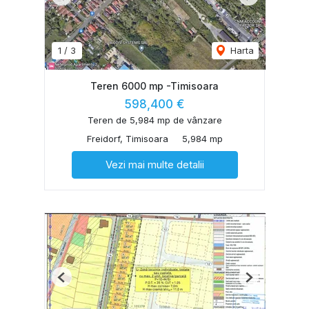
Previous
Next
1
/
3
Harta
Teren 6000 mp -Timisoara
598,400 €
Teren de 5,984 mp de vânzare
Freidorf, Timisoara
5,984 mp
Vezi mai multe detalii
Previous
Next