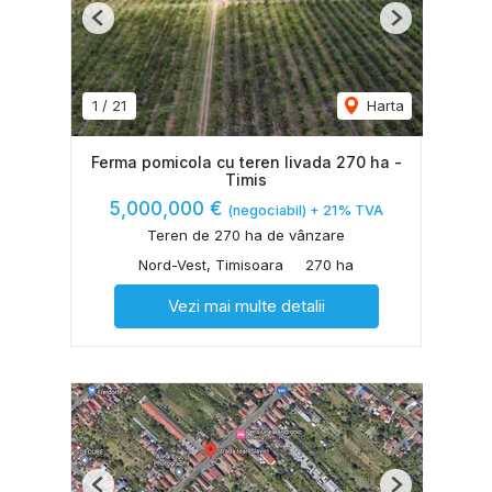
Previous
Next
1
/
21
Harta
Ferma pomicola cu teren livada 270 ha -
Timis
5,000,000 €
(negociabil) + 21% TVA
Teren de 270 ha de vânzare
Nord-Vest, Timisoara
270 ha
Vezi mai multe detalii