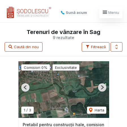
Sună acum
Meniu
Terenuri de vânzare în Sag
9 rezultate
Caută din nou
Filtrează
Comision 0%
Exclusivitate
Previous
Next
1
/
3
Harta
Pretabil pentru construcții hale, comision