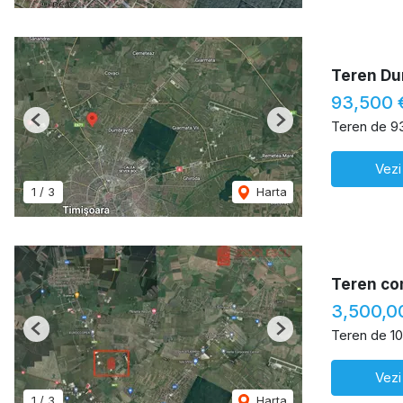
Teren Dum
93,500 
Teren de 9
Previous
Next
Vezi
1
/
3
Harta
Teren co
3,500,0
Teren de 1
Previous
Next
Vezi
1
/
3
Harta