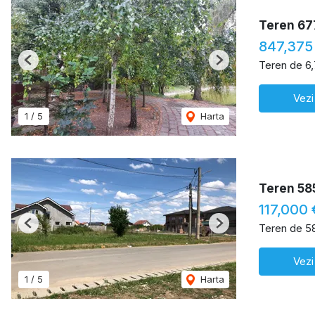
Teren 67
847,375
Teren de 6
Previous
Next
Vezi
1
/
5
Harta
Teren 58
117,000 
Teren de 5
Previous
Next
Vezi
1
/
5
Harta