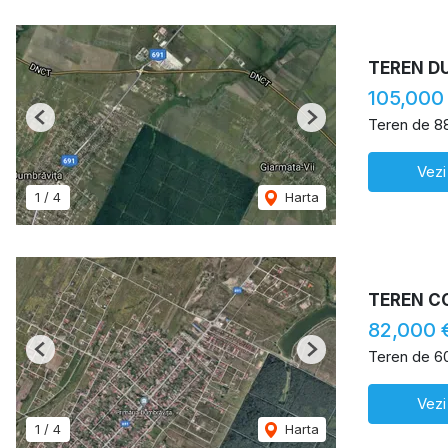
TEREN D
105,000
Teren de 8
Previous
Next
Vezi
1
/
4
Harta
TEREN C
82,000 
Teren de 6
Previous
Next
Vezi
1
/
4
Harta