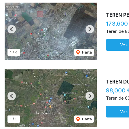
TEREN P
173,600
Teren de 8
Previous
Next
Vezi
1
/
4
Harta
TEREN D
98,000 
Teren de 6
Previous
Next
Vezi
1
/
3
Harta