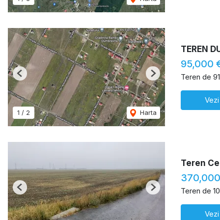
TEREN D
95,000 
Teren de 9
Previous
Next
Vezi
1
/
2
Harta
Teren Ce
370,00
Teren de 1
Previous
Next
Vezi