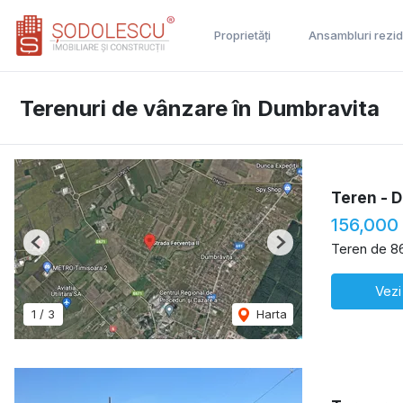
Proprietăți
Ansambluri rezid
Terenuri de vânzare în Dumbravita
Teren - D
156,000
Teren de 8
Previous
Next
Vezi
1
/
3
Harta