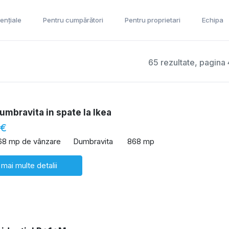
ențiale
Pentru cumpărători
Pentru proprietari
Echipa
65 rezultate, pagina 
umbravita in spate la Ikea
 €
68 mp de vânzare
Dumbravita
868 mp
 mai multe detalii