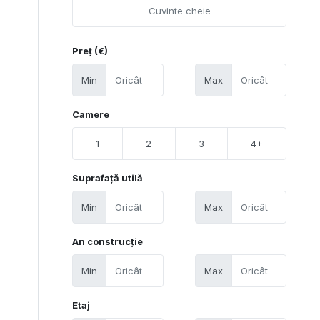
Preț (€)
Min
Max
Camere
1
2
3
4+
Suprafață utilă
Min
Max
An construcție
Min
Max
Etaj