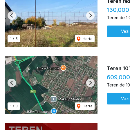
Teren re
130,000
Teren de 1
Previous
Next
Vezi
1
/
5
Harta
Teren 10
609,000
Teren de 1
Previous
Next
Vezi
1
/
3
Harta