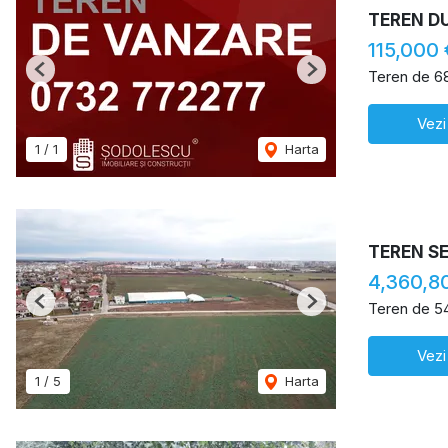
TEREN D
115,000 
Teren de 6
Previous
Next
Vezi
1
/
1
Harta
TEREN S
4,360,8
Teren de 5
Previous
Next
Vezi
1
/
5
Harta