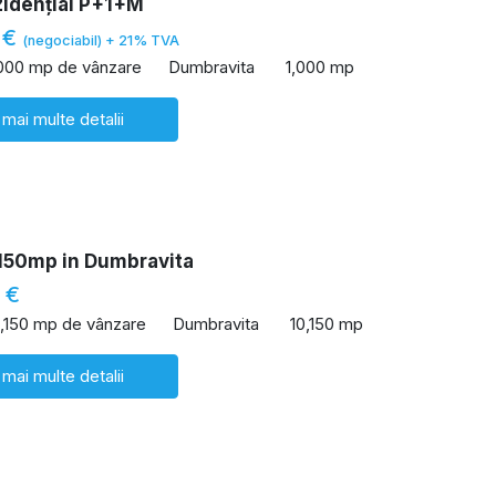
zidențial P+1+M
 €
(negociabil) + 21% TVA
,000 mp de vânzare
Dumbravita
1,000 mp
 mai multe detalii
150mp in Dumbravita
 €
0,150 mp de vânzare
Dumbravita
10,150 mp
 mai multe detalii