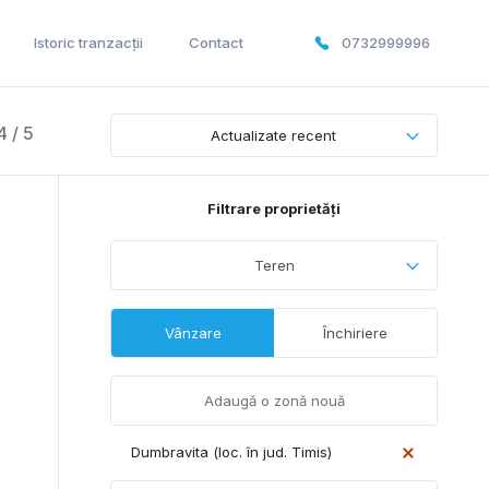
Istoric tranzacții
Contact
0732999996
4 / 5
Actualizate recent
Filtrare proprietăți
Teren
Vânzare
Închiriere
Dumbravita (loc. în jud. Timis)