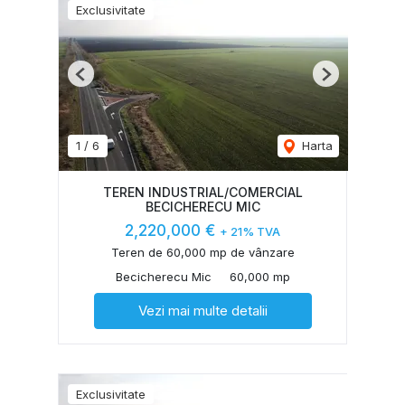
Exclusivitate
Previous
Next
1
/
6
Harta
TEREN INDUSTRIAL/COMERCIAL
BECICHERECU MIC
2,220,000 €
+ 21% TVA
Teren de 60,000 mp de vânzare
Becicherecu Mic
60,000 mp
Vezi mai multe detalii
Exclusivitate