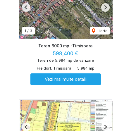
Previous
Next
1
/
3
Harta
Teren 6000 mp -Timisoara
598,400 €
Teren de 5,984 mp de vânzare
Freidorf, Timisoara
5,984 mp
Vezi mai multe detalii
Previous
Next