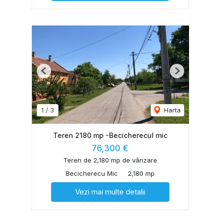
Previous
Next
1
/
3
Harta
Teren 2180 mp -Becicherecul mic
76,300 €
Teren de 2,180 mp de vânzare
Becicherecu Mic
2,180 mp
Vezi mai multe detalii