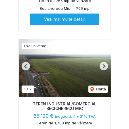
Teren de 766 mp de vânzare
Becicherecu Mic
766 mp
Vezi mai multe detalii
Exclusivitate
Previous
Next
1
/
7
Harta
TEREN INDUSTRIAL/COMERCIAL
BECICHERECU MIC
65,120 €
(negociabil) + 21% TVA
Teren de 1,760 mp de vânzare