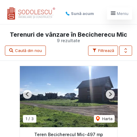
Sună acum
Meniu
Terenuri de vânzare în Becicherecu Mic
9 rezultate
Caută din nou
Filtrează
Previous
Next
1
/
3
Harta
Teren Becicherecul Mic-497 mp