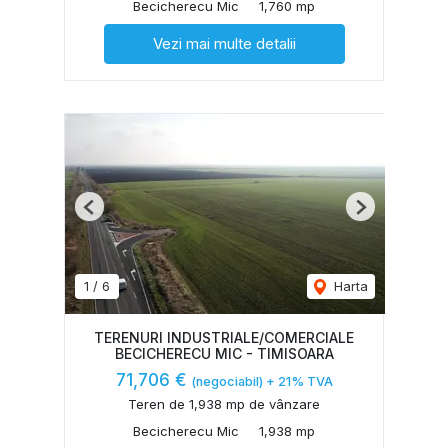
Becicherecu Mic
1,760 mp
Vezi mai multe detalii
Previous
Next
1
/
6
Harta
TERENURI INDUSTRIALE/COMERCIALE
BECICHERECU MIC - TIMISOARA
71,706 €
(negociabil) + 21% TVA
Teren de 1,938 mp de vânzare
Becicherecu Mic
1,938 mp