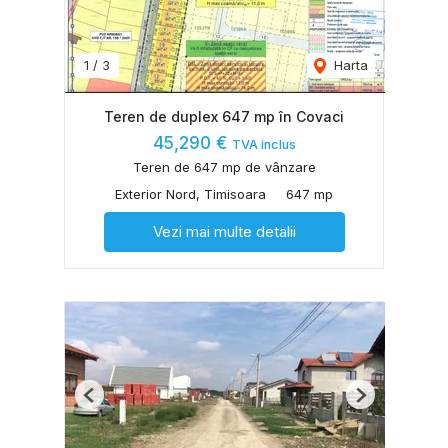
1
/
3
Harta
Teren de duplex 647 mp în Covaci
45,290 €
TVA inclus
Teren de 647 mp de vânzare
Exterior Nord, Timisoara
647 mp
Vezi mai multe detalii
Previous
Next