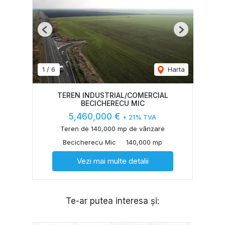
Previous
Next
1
/
6
Harta
TEREN INDUSTRIAL/COMERCIAL
BECICHERECU MIC
5,460,000 €
+ 21% TVA
Teren de 140,000 mp de vânzare
Becicherecu Mic
140,000 mp
Vezi mai multe detalii
Te-ar putea interesa și: