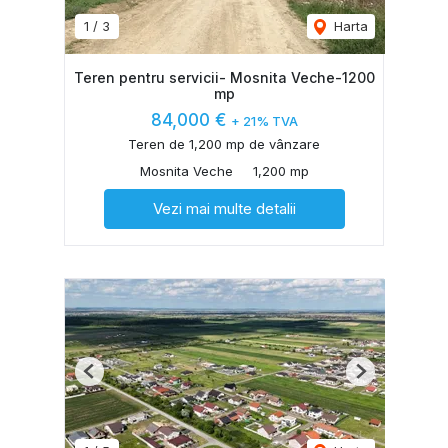
1
/
3
Harta
Teren pentru servicii- Mosnita Veche-1200
mp
84,000 €
+ 21% TVA
Teren de 1,200 mp de vânzare
Mosnita Veche
1,200 mp
Vezi mai multe detalii
Previous
Next