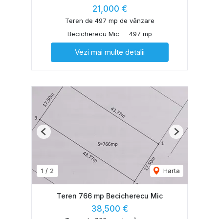
21,000 €
Teren de 497 mp de vânzare
Becicherecu Mic
497 mp
Vezi mai multe detalii
Previous
Next
1
/
2
Harta
Teren 766 mp Becicherecu Mic
38,500 €