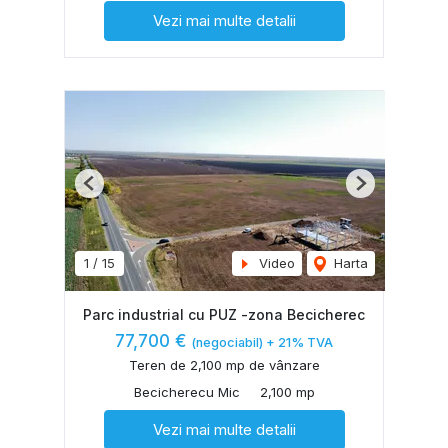
Vezi mai multe detalii
Previous
Next
1
/
15
Video
Harta
Parc industrial cu PUZ -zona Becicherec
77,700 €
(negociabil) + 21% TVA
Teren de 2,100 mp de vânzare
Becicherecu Mic
2,100 mp
Vezi mai multe detalii