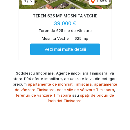
1
/
5
Harta
TEREN 625 MP MOSNITA VECHE
39,000 €
Teren de 625 mp de vânzare
Mosnita Veche
625 mp
Vezi mai multe detalii
Sodolescu Imobiliare, Agenție imobiliară Timisoara, va
ofera 1194 oferte imobiliare, actualizate la zi, din categorii
precum
apartamente de închiriat Timisoara
,
apartamente
de vânzare Timisoara
,
case vile de vânzare Timisoara
,
terenuri de vânzare Timisoara
sau
spații de birouri de
închiriat Timisoara
.