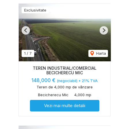
Exclusivitate
Previous
Next
1
/
7
Harta
TEREN INDUSTRIAL/COMERCIAL
BECICHERECU MIC
148,000 €
(negociabil) + 21% TVA
Teren de 4,000 mp de vânzare
Becicherecu Mic
4,000 mp
Vezi mai multe detalii