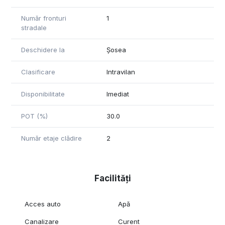
Număr fronturi
1
stradale
Deschidere la
Șosea
Clasificare
Intravilan
Disponibilitate
Imediat
POT (%)
30.0
Număr etaje clădire
2
Facilități
Acces auto
Apă
Canalizare
Curent