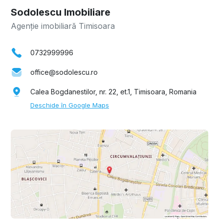
Sodolescu Imobiliare
Agenție imobiliară Timisoara
0732999996
office@sodolescu.ro
Calea Bogdanestilor, nr. 22, et.1, Timisoara, Romania
Deschide în Google Maps