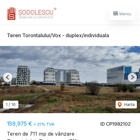
Meniu
Teren Torontalului/Vox - duplex/individuala
Previous
Nex
1
/
10
Harta
159,975 €
ID CP1982102
+ 21% TVA
Teren de 711 mp de vânzare