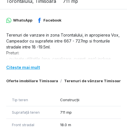
Torontalului, Timisoara
711 mp
WhatsApp
Facebook
Terenuri de vanzare in zona Torontalului, in apropierea Vox,
Campeador cu suprafete intre 667 - 727mp si fronturile
stradale intre 18 -19.5ml.
Preturi:
- cu toate utilitatile (apa, canalizare, curent, gaz) incluse
pretul este de 225euro+19%tva/mp.
Citește mai mult
Oferte imobiliare Timisoara
Terenuri de vânzare Timisoara
Tip teren
Construcții
Suprafață teren
711 mp
Front stradal
18.0 m