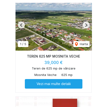
Previous
Next
1
/
5
Harta
TEREN 625 MP MOSNITA VECHE
39,000 €
Teren de 625 mp de vânzare
Mosnita Veche
625 mp
Vezi mai multe detalii