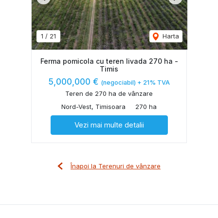
Previous
Next
1
/
21
Harta
Ferma pomicola cu teren livada 270 ha -
Timis
5,000,000 €
(negociabil) + 21% TVA
Teren de 270 ha de vânzare
Nord-Vest, Timisoara
270 ha
Vezi mai multe detalii
Înapoi la Terenuri de vânzare