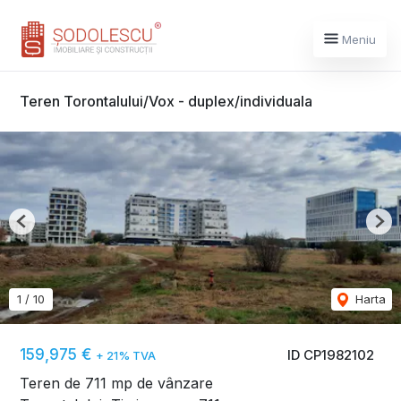
Meniu
Teren Torontalului/Vox - duplex/individuala
Previous
Nex
1
/
10
Harta
159,975 €
ID CP1982102
+ 21% TVA
Teren de 711 mp de vânzare