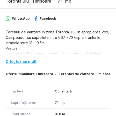
Torontalului, Timisoara
711 mp
WhatsApp
Facebook
Terenuri de vanzare in zona Torontalului, in apropierea Vox,
Campeador cu suprafete intre 667 - 727mp si fronturile
stradale intre 18 -19.5ml.
Preturi:
- cu toate utilitatile (apa, canalizare, curent, gaz) incluse
pretul este de 225euro+19%tva/mp.
Citește mai mult
Oferte imobiliare Timisoara
Terenuri de vânzare Timisoara
Tip teren
Construcții
Suprafață teren
711 mp
Front stradal
18.0 m