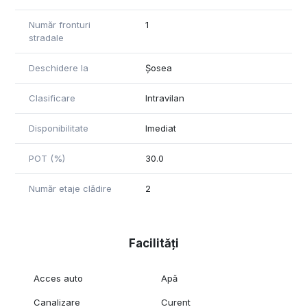
Număr fronturi
1
stradale
Deschidere la
Șosea
Clasificare
Intravilan
Disponibilitate
Imediat
POT (%)
30.0
Număr etaje clădire
2
Facilități
Acces auto
Apă
Canalizare
Curent