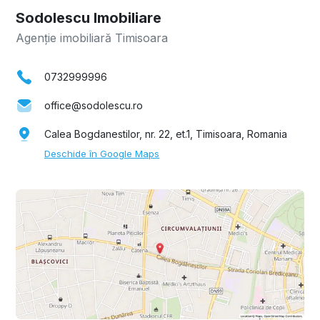
Sodolescu Imobiliare
Agenție imobiliară Timisoara
0732999996
office@sodolescu.ro
Calea Bogdanestilor, nr. 22, et.1, Timisoara, Romania
Deschide în Google Maps