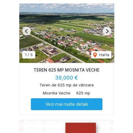
Previous
Next
1
/
5
Harta
TEREN 625 MP MOSNITA VECHE
39,000 €
Teren de 625 mp de vânzare
Mosnita Veche
625 mp
Vezi mai multe detalii