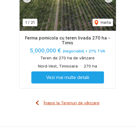
Previous
Next
1
/
21
Harta
Ferma pomicola cu teren livada 270 ha -
Timis
5,000,000 €
(negociabil) + 21% TVA
Teren de 270 ha de vânzare
Nord-Vest, Timisoara
270 ha
Vezi mai multe detalii
Înapoi la Terenuri de vânzare