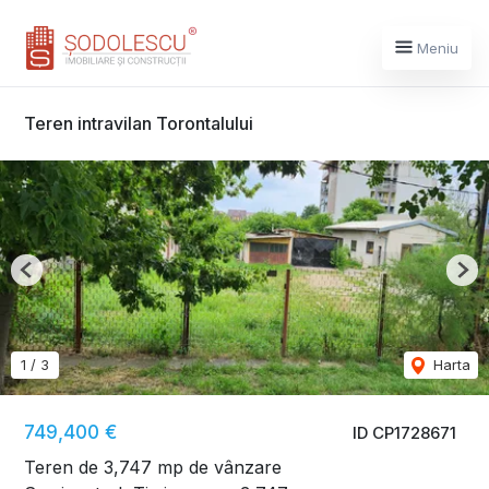
Meniu
Teren intravilan Torontalului
Previous
Nex
1
/
3
Harta
749,400 €
ID CP1728671
Teren de 3,747 mp de vânzare