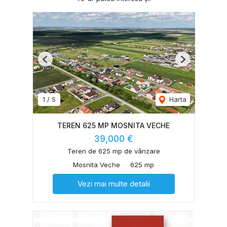
Previous
Next
1
/
5
Harta
TEREN 625 MP MOSNITA VECHE
39,000 €
Teren de 625 mp de vânzare
Mosnita Veche
625 mp
Vezi mai multe detalii