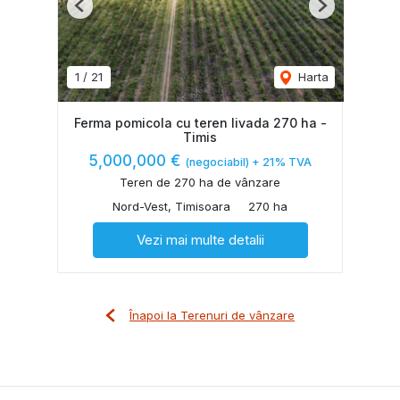
Previous
Next
1
/
21
Harta
Ferma pomicola cu teren livada 270 ha -
Timis
5,000,000 €
(negociabil) + 21% TVA
Teren de 270 ha de vânzare
Nord-Vest, Timisoara
270 ha
Vezi mai multe detalii
Înapoi la Terenuri de vânzare