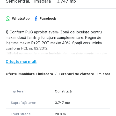
Semicentral, Timisoara
3,747 mp
WhatsApp
Facebook
1) Conform PUG aprobat avem- Zonă de locuinţe pentru
maxim două familii şi funcţiuni complementare. Regim de
înălţime maxim P+2E. POT maxim 40%. Spaţii verzi minim
conform HCL nr. 62/2012.
Utilizări permise: locuinţe individuale, locuinţe pentru maxim
două familii, conversia locuinţelor în alte funcţiuni ce nu
Citește mai mult
deranjează zona de locuit, funcţiuni complementare zonei
de locuit: comerţ, alimentaţie publică, servicii, administraţie,
Oferte imobiliare Timisoara
Terenuri de vânzare Timisoara
cultură, culte, învăţămînt, sănătate, spaţii verzi, locuri de
joacă pentru copii, staţionare autovehicule, instalaţii tehnico-
edilitare necesare zonei, birouri, sedii financiar-bancare.
Tip teren
Construcții
Suprafață teren
3,747 mp
Front stradal
28.0 m