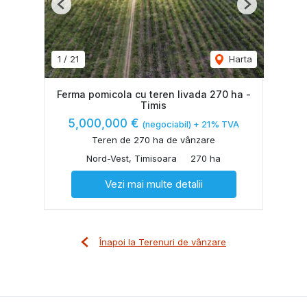
Previous
Next
1
/
21
Harta
Ferma pomicola cu teren livada 270 ha -
Timis
5,000,000 €
(negociabil) + 21% TVA
Teren de 270 ha de vânzare
Nord-Vest, Timisoara
270 ha
Vezi mai multe detalii
Înapoi la Terenuri de vânzare