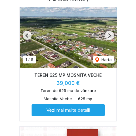
Previous
Next
1
/
5
Harta
TEREN 625 MP MOSNITA VECHE
39,000 €
Teren de 625 mp de vânzare
Mosnita Veche
625 mp
Vezi mai multe detalii