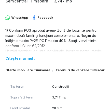
Semicentral, Timisoara
3,747 mp
WhatsApp
Facebook
1) Conform PUG aprobat avem- Zonă de locuinţe pentru
maxim două familii şi funcţiuni complementare. Regim de
înălţime maxim P+2E. POT maxim 40%. Spaţii verzi minim
conform HCL nr. 62/2012.
Utilizări permise: locuinţe individuale, locuinţe pentru maxim
două familii, conversia locuinţelor în alte funcţiuni ce nu
Citește mai mult
deranjează zona de locuit, funcţiuni complementare zonei
de locuit: comerţ, alimentaţie publică, servicii, administraţie,
Oferte imobiliare Timisoara
Terenuri de vânzare Timisoara
cultură, culte, învăţămînt, sănătate, spaţii verzi, locuri de
joacă pentru copii, staţionare autovehicule, instalaţii tehnico-
edilitare necesare zonei, birouri, sedii financiar-bancare.
Tip teren
Construcții
Suprafață teren
3,747 mp
Front stradal
28.0 m