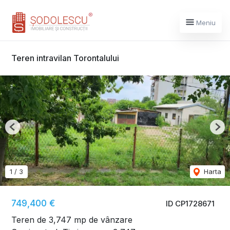
Meniu
Teren intravilan Torontalului
Previous
Nex
1
/
3
Harta
749,400 €
ID CP1728671
Teren de 3,747 mp de vânzare