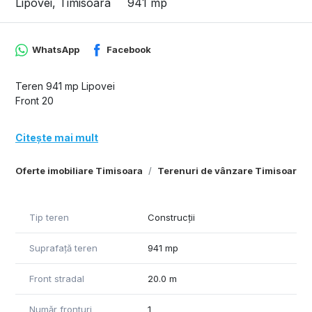
Lipovei, Timisoara
941 mp
WhatsApp
Facebook
Teren 941 mp Lipovei
Front 20
Citește mai mult
Oferte imobiliare Timisoara
Terenuri de vânzare Timisoara
Tip teren
Construcții
Suprafață teren
941 mp
Front stradal
20.0 m
Număr fronturi
1