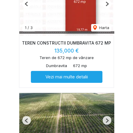
Previous
Next
1
/
3
Harta
TEREN CONSTRUCTII DUMBRAVITA 672 MP
135,000 €
Teren de 672 mp de vânzare
Dumbravita
672 mp
Vezi mai multe detalii
Previous
Next