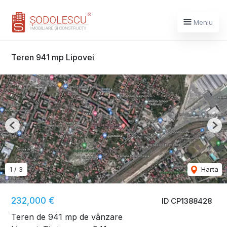
Meniu
Teren 941 mp Lipovei
Previous
Nex
1
/
3
Harta
232,000 €
ID CP1388428
Teren de 941 mp de vânzare