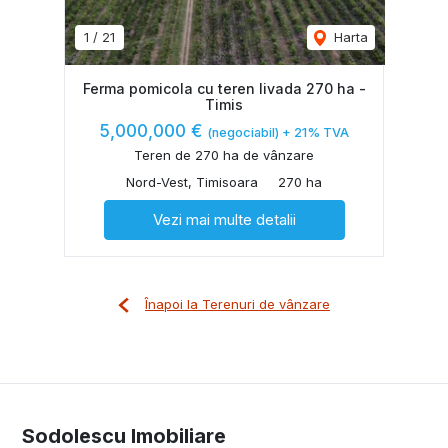
1
/
21
Harta
Ferma pomicola cu teren livada 270 ha -
Timis
5,000,000 €
(negociabil) + 21% TVA
Teren de 270 ha de vânzare
Nord-Vest, Timisoara
270 ha
Vezi mai multe detalii
Înapoi la Terenuri de vânzare
Sodolescu Imobiliare