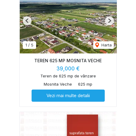
Previous
Next
1
/
5
Harta
TEREN 625 MP MOSNITA VECHE
39,000 €
Teren de 625 mp de vânzare
Mosnita Veche
625 mp
Vezi mai multe detalii