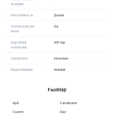
stradale
Deschidere la
Șosea
Construcție pe
Da
teren
Suprafață
941 mp
construită
Clasificare
Intravilan
Disponibilitate
Imediat
Facilități
Apă
Canalizare
Curent
Gaz