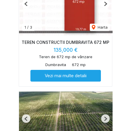
Previous
Next
1
/
3
Harta
TEREN CONSTRUCTII DUMBRAVITA 672 MP
135,000 €
Teren de 672 mp de vânzare
Dumbravita
672 mp
Vezi mai multe detalii
Previous
Next