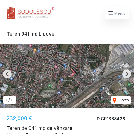
Meniu
Teren 941 mp Lipovei
Previous
Nex
1
/
3
Harta
232,000 €
ID CP1388428
Teren de 941 mp de vânzare