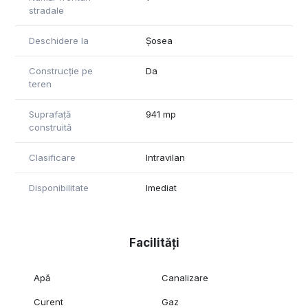
stradale
Deschidere la
Șosea
Construcție pe
Da
teren
Suprafață
941 mp
construită
Clasificare
Intravilan
Disponibilitate
Imediat
Facilități
Apă
Canalizare
Curent
Gaz