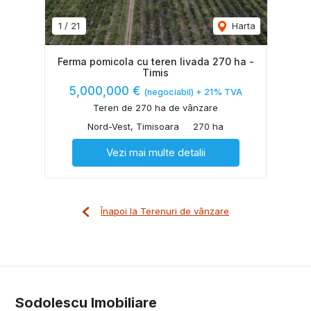
1
/
21
Harta
Ferma pomicola cu teren livada 270 ha -
Timis
5,000,000 €
(negociabil) + 21% TVA
Teren de 270 ha de vânzare
Nord-Vest, Timisoara
270 ha
Vezi mai multe detalii
Înapoi la Terenuri de vânzare
Sodolescu Imobiliare