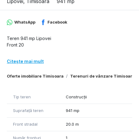
Lipovei, Timisoara
941 mp
WhatsApp
Facebook
Teren 941 mp Lipovei
Front 20
Citește mai mult
Oferte imobiliare Timisoara
Terenuri de vânzare Timisoara
Tip teren
Construcții
Suprafață teren
941 mp
Front stradal
20.0 m
Număr fronturi
1