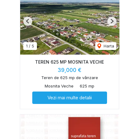
Previous
Next
1
/
5
Harta
TEREN 625 MP MOSNITA VECHE
39,000 €
Teren de 625 mp de vânzare
Mosnita Veche
625 mp
Vezi mai multe detalii