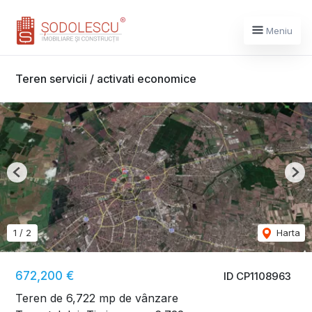
Meniu
Teren servicii / activati economice
Previous
Nex
1
/
2
Harta
672,200 €
ID CP1108963
Teren de 6,722 mp de vânzare