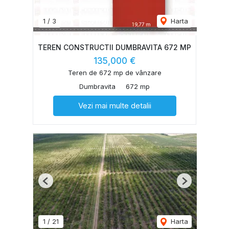
1
/
3
Harta
TEREN CONSTRUCTII DUMBRAVITA 672 MP
135,000 €
Teren de 672 mp de vânzare
Dumbravita
672 mp
Vezi mai multe detalii
Previous
Next
1
/
21
Harta