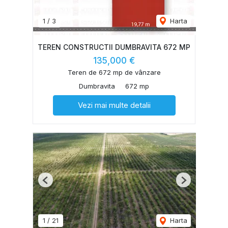
1
/
3
Harta
TEREN CONSTRUCTII DUMBRAVITA 672 MP
135,000 €
Teren de 672 mp de vânzare
Dumbravita
672 mp
Vezi mai multe detalii
Previous
Next
1
/
21
Harta