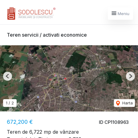
Meniu
Teren servicii / activati economice
Previous
Nex
1
/
2
Harta
672,200 €
ID CP1108963
Teren de 6,722 mp de vânzare