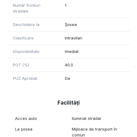
Număr fronturi
1
stradale
Deschidere la
Șosea
Clasificare
Intravilan
Disponibilitate
Imediat
POT (%)
40.0
PUZ Aprobat
Da
Facilități
Acces auto
Iluminat stradal
La șosea
Mijloace de transport în
comun