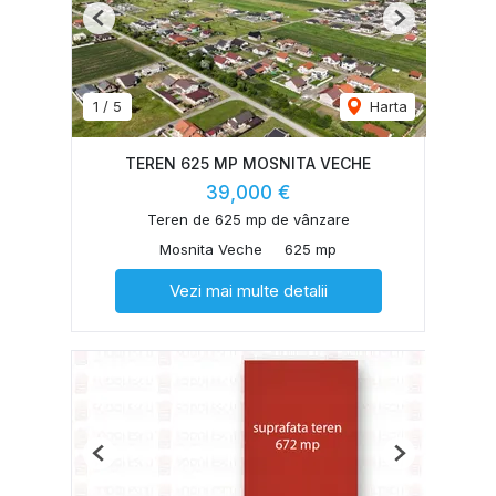
Previous
Next
1
/
5
Harta
TEREN 625 MP MOSNITA VECHE
39,000 €
Teren de 625 mp de vânzare
Mosnita Veche
625 mp
Vezi mai multe detalii
Previous
Next