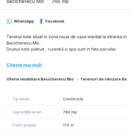
Becicherecu Mic
766 mp
WhatsApp
Facebook
Terenul este situat in zona noua de case imediat la intrarea in
Becicherecu Mic.
Drumul este pietruit , curentul si apa sunt in fata parcelei.
Citește mai mult
Oferte imobiliare Becicherecu Mic
Terenuri de vânzare Beci
Tip teren
Construcții
Suprafață teren
766 mp
Front stradal
17.5 m