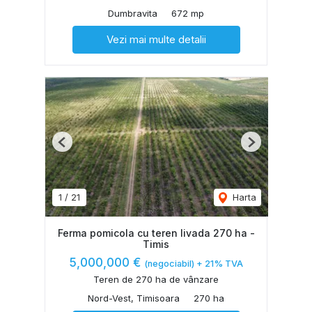
Dumbravita
672 mp
Vezi mai multe detalii
Previous
Next
1
/
21
Harta
Ferma pomicola cu teren livada 270 ha -
Timis
5,000,000 €
(negociabil) + 21% TVA
Teren de 270 ha de vânzare
Nord-Vest, Timisoara
270 ha