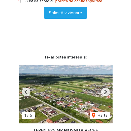
Sunt de acord cu
politica de confidențialitate
Solicită vizionare
Te-ar putea interesa și:
Previous
Next
1
/
5
Harta
TEREN 625 MP MOSNITA VECHE