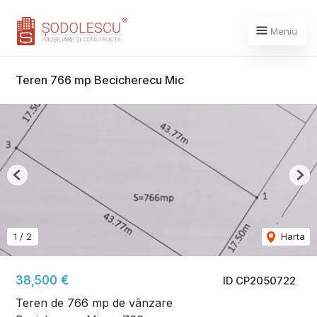
Meniu
Teren 766 mp Becicherecu Mic
Previous
Nex
1
/
2
Harta
38,500 €
ID CP2050722
Teren de 766 mp de vânzare