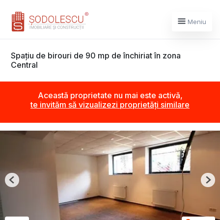
Meniu
Spațiu de birouri de 90 mp de închiriat în zona
Central
Această proprietate nu mai este activă,
te invităm să vizualizezi proprietăți similare
Previous
Nex