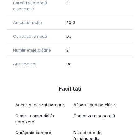
Parcări suprafață
3
disponibile
An construcție
2013
Construcție nouă
Da
Număr etaje clădire
2
Are demisol
Da
Facilități
Acces securizat parcare
Afișare logo pe clădire
Centru comercial în
Contorizare separată
apropiere
Curățenie parcare
Detectoare de
fum/incendiu