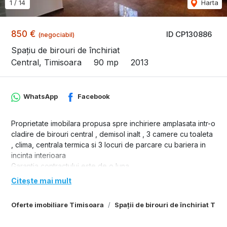
1
/
14
Harta
850 €
ID CP130886
(negociabil)
Spațiu de birouri de închiriat
Central, Timisoara
90 mp
2013
WhatsApp
Facebook
Proprietate imobilara propusa spre inchiriere amplasata intr-o
cladire de birouri central , demisol inalt , 3 camere cu toaleta
, clima, centrala termica si 3 locuri de parcare cu bariera in
incinta interioara
Garantia contractului este de o luna .
Citește mai mult
Oferte imobiliare Timisoara
Spații de birouri de închiriat Tim