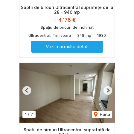
Saptii de birouri Ultracentral suprafețe de la
28 - 940 mp
4,176 €
Spațiu de birouri de închiriat
Ultracentral, Timisoara
348 mp
1930
Vezi mai multe detalii
Previous
Next
1
/
7
Harta
Spatii de birouri Ultracentral suprafață de