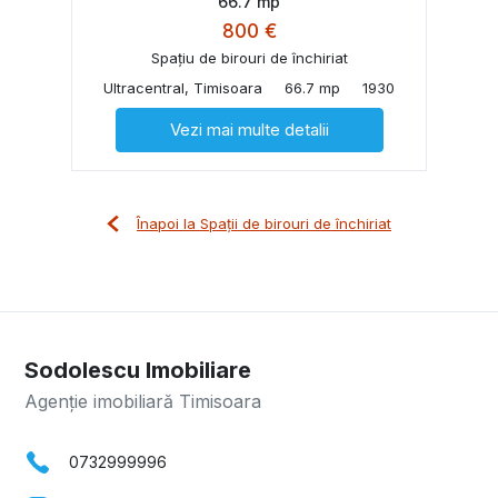
66.7 mp
800 €
Spațiu de birouri de închiriat
Ultracentral, Timisoara
66.7 mp
1930
Vezi mai multe detalii
Înapoi la Spații de birouri de închiriat
Sodolescu Imobiliare
Agenție imobiliară Timisoara
0732999996