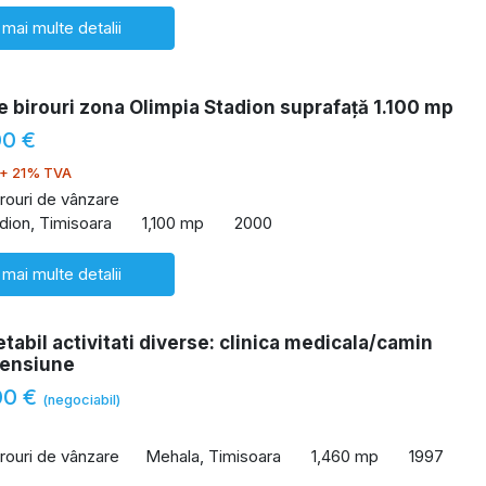
 mai multe detalii
e birouri zona Olimpia Stadion suprafață 1.100 mp
00 €
+ 21% TVA
irouri de vânzare
dion, Timisoara
1,100 mp
2000
 mai multe detalii
etabil activitati diverse: clinica medicala/camin
pensiune
00 €
(negociabil)
irouri de vânzare
Mehala, Timisoara
1,460 mp
1997