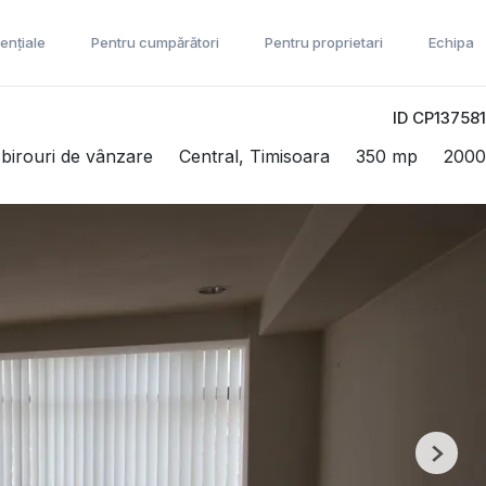
ențiale
Pentru cumpărători
Pentru proprietari
Echipa
ID CP137581
 birouri de vânzare
Central, Timisoara
350 mp
2000
Next