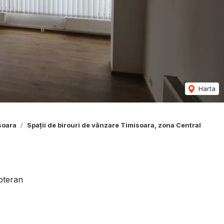
Harta
soara
Spații de birouri de vânzare Timisoara, zona Central
ubteran