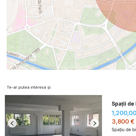
Te-ar putea interesa și:
Spații de 
1,200,0
3,800 €
Previous
Next
Spațiu de b