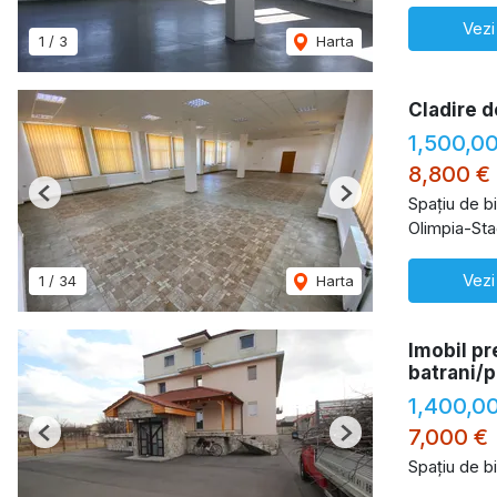
Vezi
1
/
3
Harta
Cladire d
1,500,0
8,800 €
Previous
Next
Spațiu de b
Olimpia-Sta
Vezi
1
/
34
Harta
Imobil pr
batrani/
1,400,0
7,000 €
Previous
Next
Spațiu de b