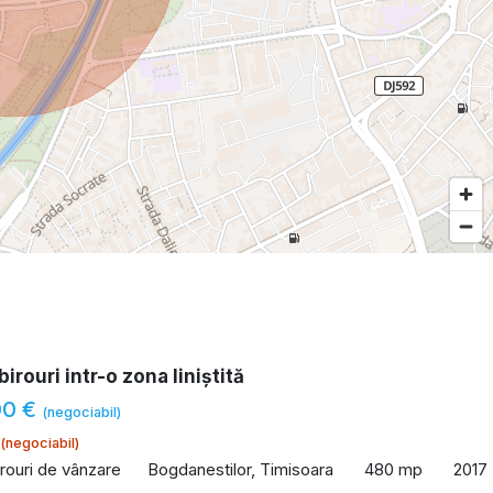
birouri intr-o zona liniștită
00 €
(negociabil)
(negociabil)
irouri de vânzare
Bogdanestilor, Timisoara
480 mp
2017