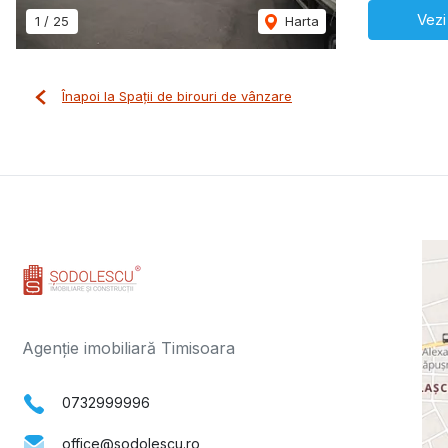
Vezi
1
/
25
Harta
Înapoi la Spații de birouri de vânzare
Agenție imobiliară Timisoara
0732999996
office@sodolescu.ro