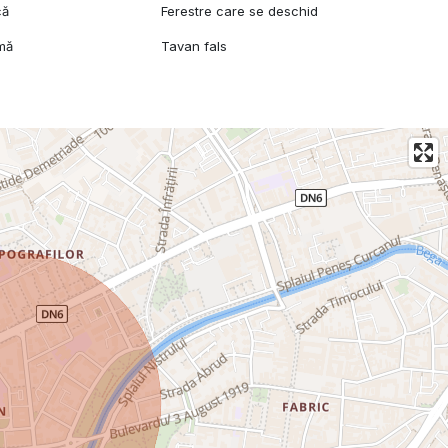
că
Ferestre care se deschid
rmă
Tavan fals