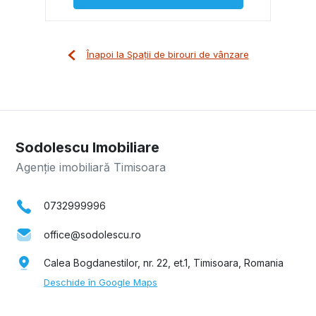
Înapoi la Spații de birouri de vânzare
Sodolescu Imobiliare
Agenție imobiliară Timisoara
0732999996
office@sodolescu.ro
Calea Bogdanestilor, nr. 22, et.1, Timisoara, Romania
Deschide în Google Maps