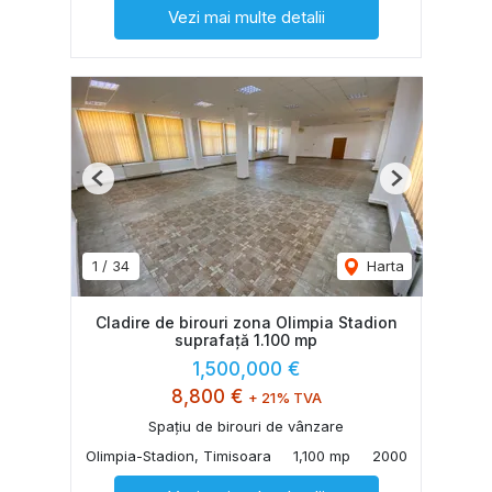
Vezi mai multe detalii
Previous
Next
1
/
34
Harta
Cladire de birouri zona Olimpia Stadion
suprafață 1.100 mp
1,500,000 €
8,800 €
+ 21% TVA
Spațiu de birouri de vânzare
Olimpia-Stadion, Timisoara
1,100 mp
2000