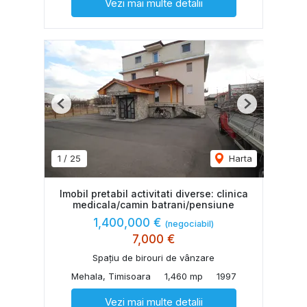
Vezi mai multe detalii
Previous
Next
1
/
25
Harta
Imobil pretabil activitati diverse: clinica
medicala/camin batrani/pensiune
1,400,000 €
(negociabil)
7,000 €
Spațiu de birouri de vânzare
Mehala, Timisoara
1,460 mp
1997
Vezi mai multe detalii