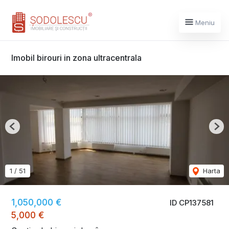
Meniu
Imobil birouri in zona ultracentrala
Previous
Nex
1
/
51
Harta
1,050,000 €
ID CP137581
5,000 €