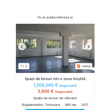
Te-ar putea interesa și:
Previous
Next
1
/
3
Harta
Spații de birouri intr-o zona liniștită
1,200,000 €
(negociabil)
3,800 €
(negociabil)
Spațiu de birouri de vânzare
Bogdanestilor, Timisoara
480 mp
2017