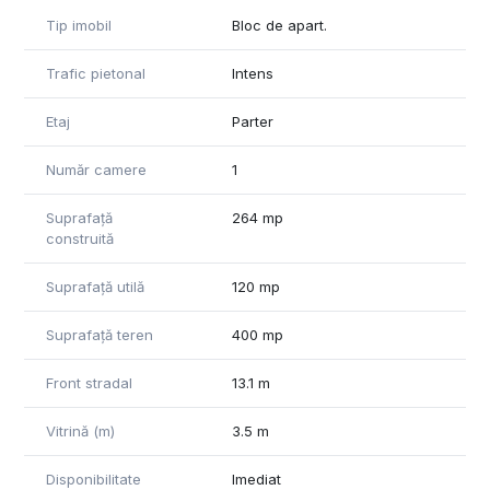
jur de 30 de locuri de parcare disponibile clienților. În incinta
Tip imobil
Bloc de apart.
clădirii se afla și centrul comercial Profi.
Trafic pietonal
Intens
Etaj
Parter
Număr camere
1
Suprafață
264 mp
construită
Suprafață utilă
120 mp
Suprafață teren
400 mp
Front stradal
13.1 m
Vitrină (m)
3.5 m
Disponibilitate
Imediat