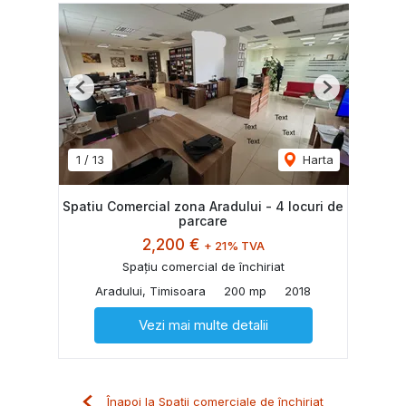
Previous
Next
1
/
13
Harta
Spatiu Comercial zona Aradului - 4 locuri de
parcare
2,200 €
+ 21% TVA
Spațiu comercial de închiriat
Aradului, Timisoara
200 mp
2018
Vezi mai multe detalii
Înapoi la Spații comerciale de închiriat