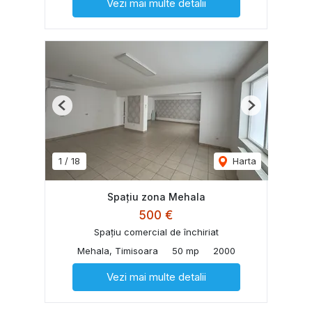
Vezi mai multe detalii
Previous
Next
1
/
18
Harta
Spațiu zona Mehala
500 €
Spațiu comercial de închiriat
Mehala, Timisoara
50 mp
2000
Vezi mai multe detalii