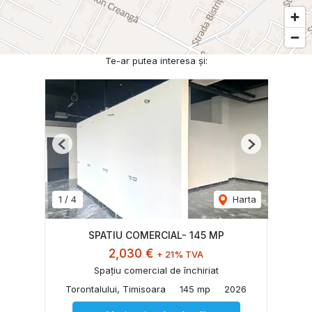
Te-ar putea interesa și:
Previous
Next
1
/
4
Harta
SPATIU COMERCIAL- 145 MP
2,030 €
+ 21% TVA
Spațiu comercial de închiriat
Torontalului, Timisoara
145 mp
2026