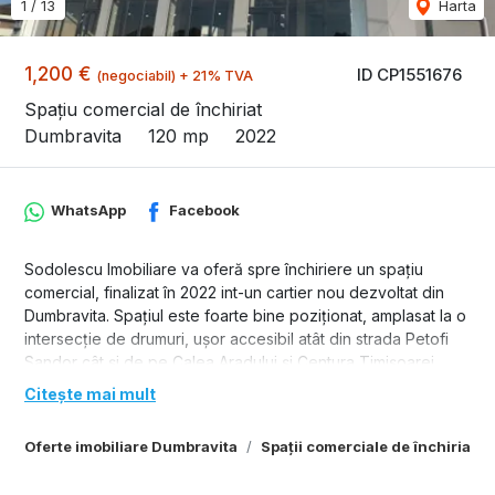
1
/
13
Harta
1,200 €
ID CP1551676
(negociabil) + 21% TVA
Spațiu comercial de închiriat
Dumbravita
120 mp
2022
WhatsApp
Facebook
Sodolescu Imobiliare va oferă spre închiriere un spațiu
comercial, finalizat în 2022 int-un cartier nou dezvoltat din
Dumbravita. Spațiul este foarte bine poziționat, amplasat la o
intersecție de drumuri, ușor accesibil atât din strada Petofi
Sandor cât și de pe Calea Aradului și Centura Timișoarei,
fiind în zona Străzii Mureș cu Petre Tutea Spațiu se pretează
Citește mai mult
pentru farmacii, sediu bancar, cabinet medical, birouri, centru
spa, coafor, patiserie, brutărie și nu numai. Spațiul are 264
Oferte imobiliare Dumbravita
Spații comerciale de închiriat 
mp, dar poate fi împărțit în mai multe suprafețe în funcție de
nevoia clientului. Prețul chiriei este de 10 EURO/ mp. Sunt în