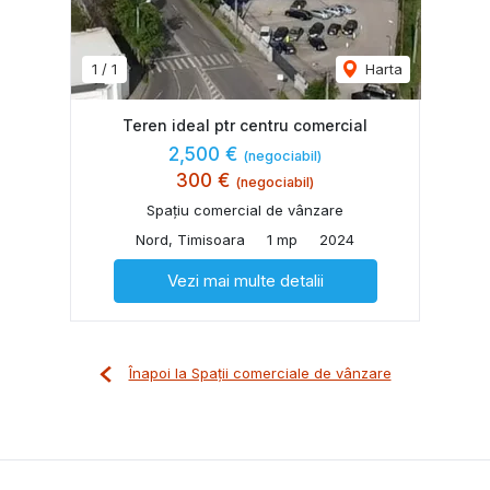
1
/
1
Harta
Teren ideal ptr centru comercial
2,500 €
(negociabil)
300 €
(negociabil)
Spațiu comercial de vânzare
Nord, Timisoara
1 mp
2024
Vezi mai multe detalii
Înapoi la Spații comerciale de vânzare