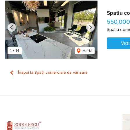
Spatiu co
550,00
Spațiu come
Previous
Next
Vezi
1
/
14
Harta
Înapoi la Spații comerciale de vânzare