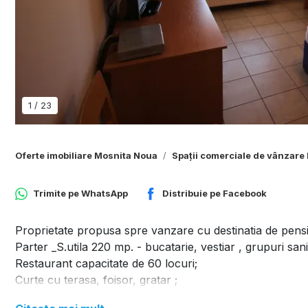
1
/
23
Oferte imobiliare Mosnita Noua
Spații comerciale de vânzare
Trimite pe
WhatsApp
Distribuie pe
Facebook
Proprietate propusa spre vanzare cu destinatia de pensi
Parter _S.utila 220 mp. - bucatarie, vestiar , grupuri sani
Restaurant capacitate de 60 locuri;
Curte cu terasa, foisor, gratar ;
Parcare gratuita supravegheata video;