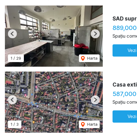
SAD supr
889,000
Spațiu come
Previous
Next
Vezi
1
/
29
Harta
Casa exti
587,000
Spațiu come
Previous
Next
Vezi
1
/
3
Harta