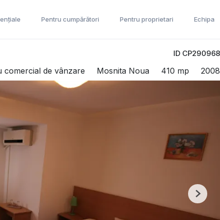
ențiale
Pentru cumpărători
Pentru proprietari
Echipa
ID CP290968
u comercial de vânzare
Mosnita Noua
410 mp
2008
Next