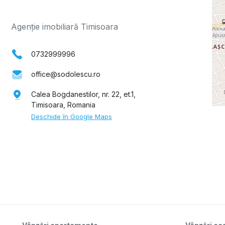
Agenție imobiliară Timisoara
0732999996
office@sodolescu.ro
Calea Bogdanestilor, nr. 22, et.1,
Timisoara, Romania
Deschide în Google Maps