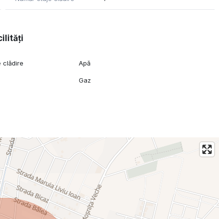
ilități
 clădire
Apă
Gaz