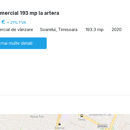
mercial 193 mp la artera
0 €
+ 21% TVA
rcial de vânzare
Soarelui, Timisoara
193.3 mp
2020
 mai multe detalii