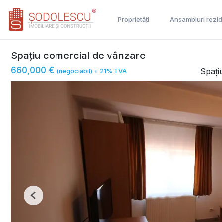
Proprietăți
Ansambluri rezid
Spațiu comercial de vânzare
660,000 €
Spați
(negociabil) + 21% TVA
Previous