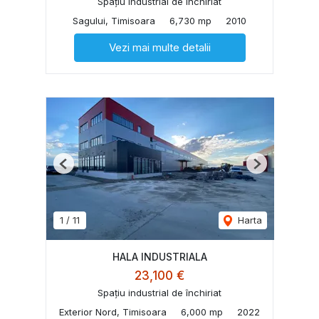
Spațiu industrial de închiriat
Sagului, Timisoara
6,730 mp
2010
Vezi mai multe detalii
Previous
Next
1
/
11
Harta
HALA INDUSTRIALA
23,100 €
Spațiu industrial de închiriat
Exterior Nord, Timisoara
6,000 mp
2022