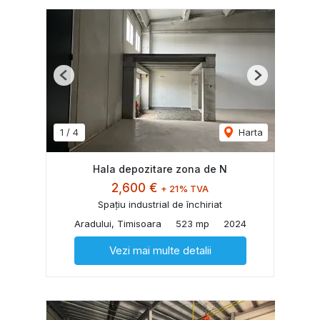
Previous
Next
1
/
4
Harta
Hala depozitare zona de N
2,600 €
+ 21% TVA
Spațiu industrial de închiriat
Aradului, Timisoara
523 mp
2024
Vezi mai multe detalii