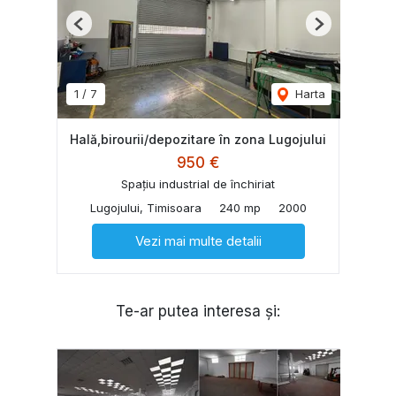
Previous
Next
1
/
7
Harta
Hală,birourii/depozitare în zona Lugojului
950 €
Spațiu industrial de închiriat
Lugojului, Timisoara
240 mp
2000
Vezi mai multe detalii
Te-ar putea interesa și: