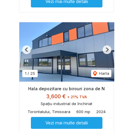
Vezi mai multe detalii
Previous
Next
1
/
25
Harta
Hala depozitare cu birouri zona de N
3,600 €
+ 21% TVA
Spațiu industrial de închiriat
Torontalului, Timisoara
600 mp
2024
Vezi mai multe detalii