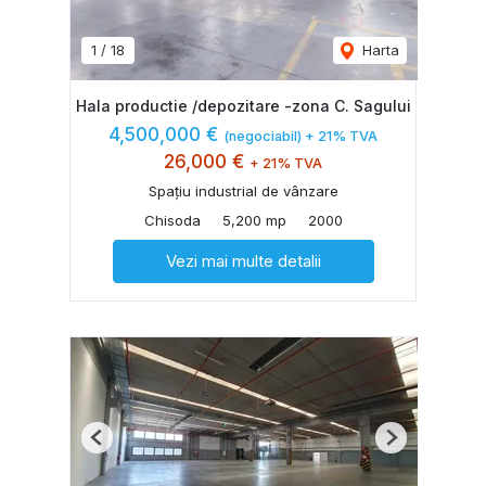
1
/
18
Harta
Hala productie /depozitare -zona C. Sagului
4,500,000 €
(negociabil) + 21% TVA
26,000 €
+ 21% TVA
Spațiu industrial de vânzare
Chisoda
5,200 mp
2000
Vezi mai multe detalii
Previous
Next