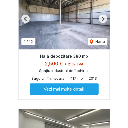
Previous
Next
1
/
12
Harta
Hala depozitare 380 mp
2,500 €
+ 21% TVA
Spațiu industrial de închiriat
Sagului, Timisoara
417 mp
2013
Vezi mai multe detalii