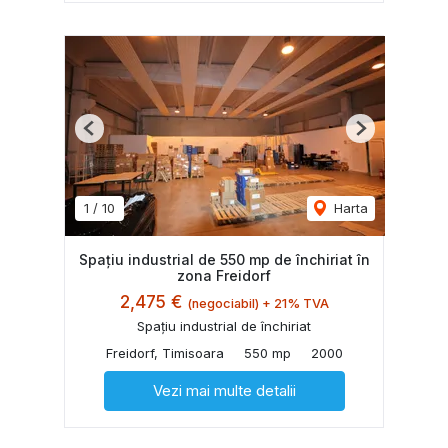
Previous
Next
1
/
10
Harta
Spațiu industrial de 550 mp de închiriat în
zona Freidorf
2,475 €
(negociabil) + 21% TVA
Spațiu industrial de închiriat
Freidorf, Timisoara
550 mp
2000
Vezi mai multe detalii