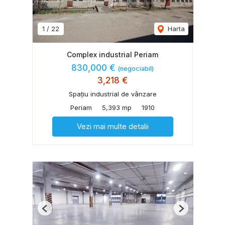
1
/
22
Harta
Complex industrial Periam
830,000 €
(negociabil)
3,218 €
Spațiu industrial de vânzare
Periam
5,393 mp
1910
Vezi mai multe detalii
Previous
Next