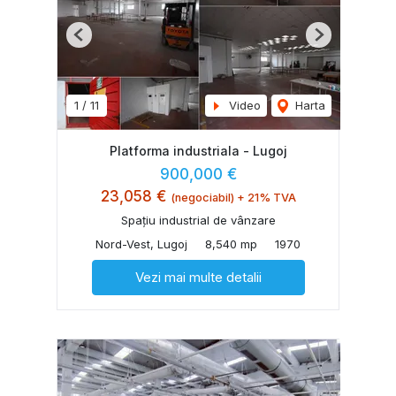
Previous
Next
1
/
11
Video
Harta
Platforma industriala - Lugoj
900,000 €
23,058 €
(negociabil) + 21% TVA
Spațiu industrial de vânzare
Nord-Vest, Lugoj
8,540 mp
1970
Vezi mai multe detalii