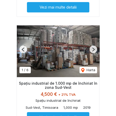
Vezi mai multe detalii
Previous
Next
1
/
6
Harta
Spațiu industrial de 1.000 mp de închiriat în
zona Sud-Vest
4,500 €
+ 21% TVA
Spațiu industrial de închiriat
Sud-Vest, Timisoara
1,000 mp
2019