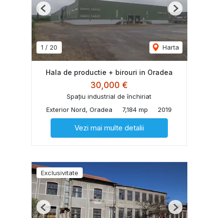
Previous
Next
1
/
20
Harta
Hala de productie + birouri in Oradea
30,000 €
Spațiu industrial de închiriat
Exterior Nord, Oradea
7,184 mp
2019
Vezi mai multe detalii
Exclusivitate
Previous
Next