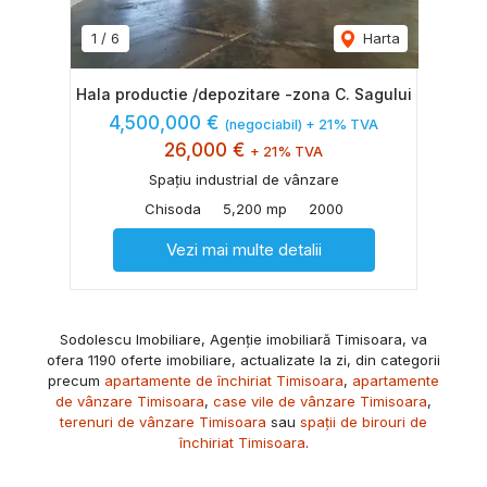
1
/
6
Harta
Hala productie /depozitare -zona C. Sagului
4,500,000 €
(negociabil) + 21% TVA
26,000 €
+ 21% TVA
Spațiu industrial de vânzare
Chisoda
5,200 mp
2000
Vezi mai multe detalii
Sodolescu Imobiliare, Agenție imobiliară Timisoara, va
ofera 1190 oferte imobiliare, actualizate la zi, din categorii
precum
apartamente de închiriat Timisoara
,
apartamente
de vânzare Timisoara
,
case vile de vânzare Timisoara
,
terenuri de vânzare Timisoara
sau
spații de birouri de
închiriat Timisoara
.