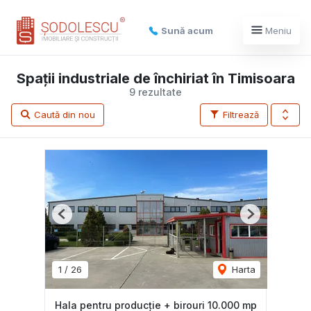
Sună acum
Meniu
Spații industriale de închiriat în Timisoara
9 rezultate
Caută din nou
Filtrează
Previous
Next
1
/
26
Harta
Hala pentru producție + birouri 10.000 mp