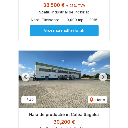
38,500 €
+ 21% TVA
Spațiu industrial de închiriat
Nord, Timisoara
10,000 mp
2015
Vezi mai multe detalii
Previous
Next
1
/
42
Harta
Hala de productie in Calea Sagului
30,200 €