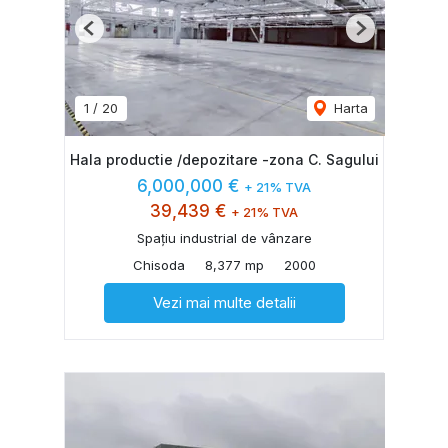
Previous
Next
1
/
20
Harta
Hala productie /depozitare -zona C. Sagului
6,000,000 €
+ 21% TVA
39,439 €
+ 21% TVA
Spațiu industrial de vânzare
Chisoda
8,377 mp
2000
Vezi mai multe detalii