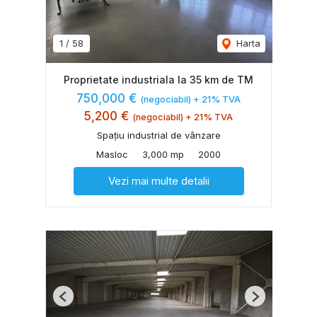
1
/
58
Harta
Proprietate industriala la 35 km de TM
750,000 €
(negociabil) + 21% TVA
5,200 €
(negociabil) + 21% TVA
Spațiu industrial de vânzare
Masloc
3,000 mp
2000
Vezi mai multe detalii
Previous
Next