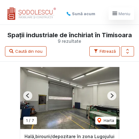
Sună acum
Meniu
Spații industriale de închiriat în Timisoara
9 rezultate
Caută din nou
Filtrează
Previous
Next
1
/
7
Harta
Hală,birourii/depozitare în zona Lugojului