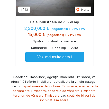
1
/
13
Harta
Hala industriala de 4.560 mp
2,300,000 €
(negociabil) + 21% TVA
15,000 €
(negociabil) + 21% TVA
Spațiu industrial de vânzare
Sanandrei
4,566 mp
2010
Vezi mai multe detalii
Sodolescu Imobiliare, Agenție imobiliară Timisoara, va
ofera 1191 oferte imobiliare, actualizate la zi, din categorii
precum
apartamente de închiriat Timisoara
,
apartamente
de vânzare Timisoara
,
case vile de vânzare Timisoara
,
terenuri de vânzare Timisoara
sau
spații de birouri de
închiriat Timisoara
.