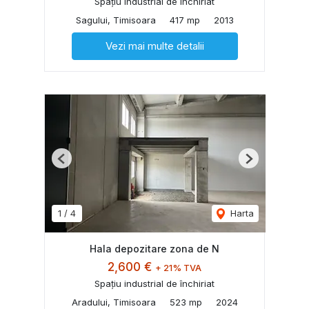
Spațiu industrial de închiriat
Sagului, Timisoara
417 mp
2013
Vezi mai multe detalii
Previous
Next
1
/
4
Harta
Hala depozitare zona de N
2,600 €
+ 21% TVA
Spațiu industrial de închiriat
Aradului, Timisoara
523 mp
2024