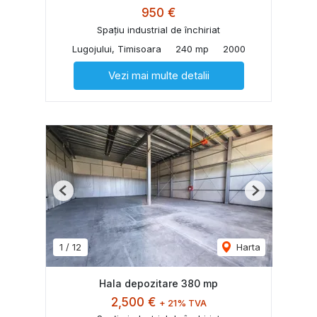
950 €
Spațiu industrial de închiriat
Lugojului, Timisoara
240 mp
2000
Vezi mai multe detalii
Previous
Next
1
/
12
Harta
Hala depozitare 380 mp
2,500 €
+ 21% TVA