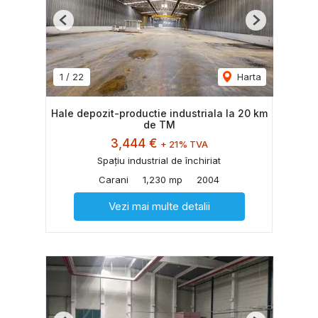
Previous
Next
1
/
22
Harta
Hale depozit-productie industriala la 20 km
de TM
3,444 €
+ 21% TVA
Spațiu industrial de închiriat
Carani
1,230 mp
2004
Vezi mai multe detalii