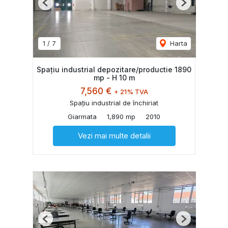
Previous
Next
1
/
7
Harta
Spațiu industrial depozitare/productie 1890
mp - H 10 m
7,560 €
+ 21% TVA
Spațiu industrial de închiriat
Giarmata
1,890 mp
2010
Vezi mai multe detalii
Previous
Next