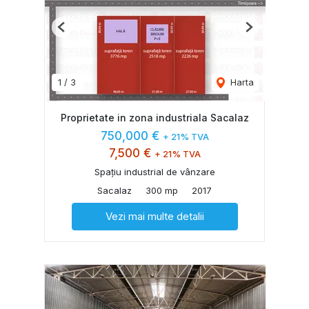
Previous
Next
1
/
3
Harta
Proprietate in zona industriala Sacalaz
750,000 €
+ 21% TVA
7,500 €
+ 21% TVA
Spațiu industrial de vânzare
Sacalaz
300 mp
2017
Vezi mai multe detalii