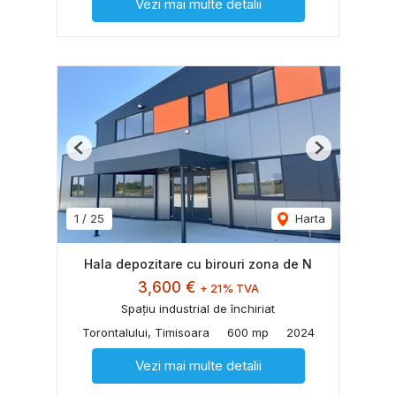
Vezi mai multe detalii
Previous
Next
1
/
25
Harta
Hala depozitare cu birouri zona de N
3,600 €
+ 21% TVA
Spațiu industrial de închiriat
Torontalului, Timisoara
600 mp
2024
Vezi mai multe detalii