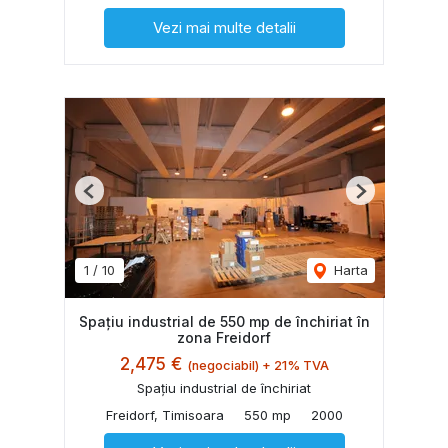
Vezi mai multe detalii
Previous
Next
1
/
10
Harta
Spațiu industrial de 550 mp de închiriat în
zona Freidorf
2,475 €
(negociabil) + 21% TVA
Spațiu industrial de închiriat
Freidorf, Timisoara
550 mp
2000