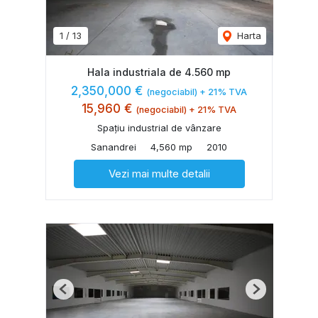
1
/
13
Harta
Hala industriala de 4.560 mp
2,350,000 €
(negociabil) + 21% TVA
15,960 €
(negociabil) + 21% TVA
Spațiu industrial de vânzare
Sanandrei
4,560 mp
2010
Vezi mai multe detalii
Previous
Next