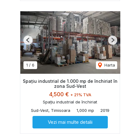
Previous
Next
1
/
6
Harta
Spațiu industrial de 1.000 mp de închiriat în
zona Sud-Vest
4,500 €
+ 21% TVA
Spațiu industrial de închiriat
Sud-Vest, Timisoara
1,000 mp
2019
Vezi mai multe detalii