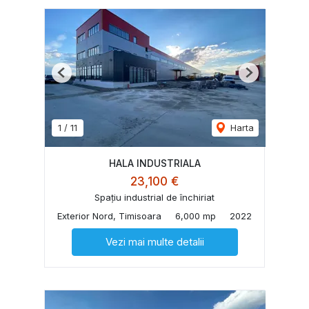
Previous
Next
1
/
11
Harta
HALA INDUSTRIALA
23,100 €
Spațiu industrial de închiriat
Exterior Nord, Timisoara
6,000 mp
2022
Vezi mai multe detalii