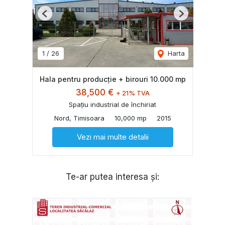
Previous
Next
1
/
26
Harta
Hala pentru producție + birouri 10.000 mp
38,500 €
+ 21% TVA
Spațiu industrial de închiriat
Nord, Timisoara
10,000 mp
2015
Vezi mai multe detalii
Te-ar putea interesa și: