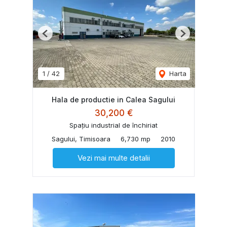
Previous
Next
1
/
42
Harta
Hala de productie in Calea Sagului
30,200 €
Spațiu industrial de închiriat
Sagului, Timisoara
6,730 mp
2010
Vezi mai multe detalii