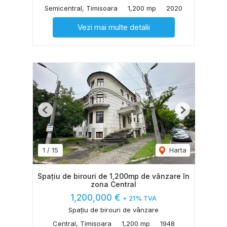
Semicentral, Timisoara
1,200 mp
2020
Vezi mai multe detalii
Previous
Next
1
/
15
Harta
Spațiu de birouri de 1,200mp de vânzare în
zona Central
1,200,000 €
+ 21% TVA
Spațiu de birouri de vânzare
Central, Timisoara
1,200 mp
1948