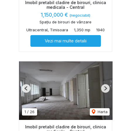
Imobil pretabil cladire de birouri, clinica
medicala - Central
1,150,000 €
(negociabil)
Spațiu de birouri de vânzare
Ultracentral, Timisoara
1,350 mp
1940
Vezi mai multe detalii
Previous
Next
1
/
26
Harta
Imobil pretabil cladire de birouri, clinica