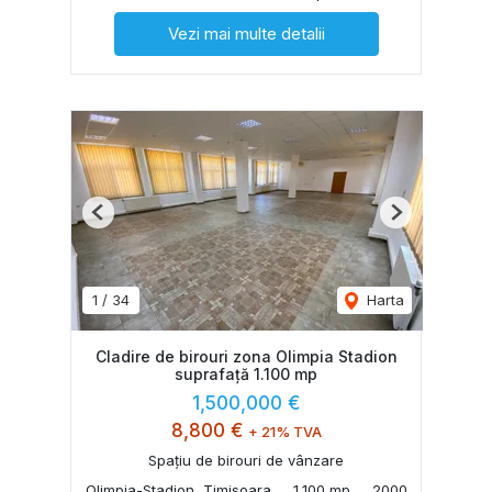
Vezi mai multe detalii
Previous
Next
1
/
34
Harta
Cladire de birouri zona Olimpia Stadion
suprafață 1.100 mp
1,500,000 €
8,800 €
+ 21% TVA
Spațiu de birouri de vânzare
Olimpia-Stadion, Timisoara
1,100 mp
2000