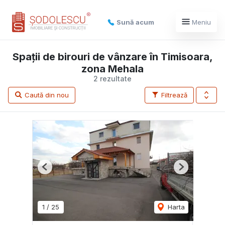
Sună acum
Meniu
Spații de birouri de vânzare în Timisoara,
zona Mehala
2 rezultate
Caută din nou
Filtrează
Previous
Next
1
/
25
Harta