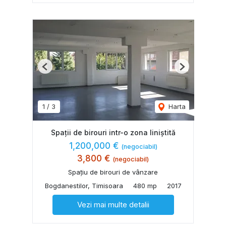
Previous
Next
1
/
3
Harta
Spații de birouri intr-o zona liniștită
1,200,000 €
(negociabil)
3,800 €
(negociabil)
Spațiu de birouri de vânzare
Bogdanestilor, Timisoara
480 mp
2017
Vezi mai multe detalii