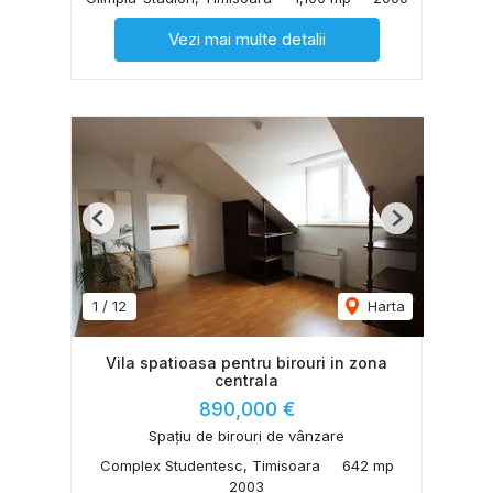
Vezi mai multe detalii
Previous
Next
1
/
12
Harta
Vila spatioasa pentru birouri in zona
centrala
890,000 €
Spațiu de birouri de vânzare
Complex Studentesc, Timisoara
642 mp
2003