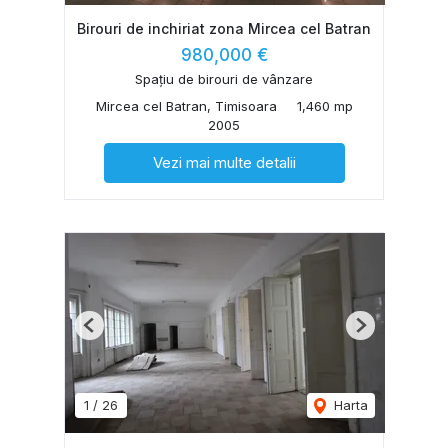
Birouri de inchiriat zona Mircea cel Batran
980,000 €
Spațiu de birouri de vânzare
Mircea cel Batran, Timisoara
1,460 mp
2005
Vezi mai multe detalii
Previous
Next
1
/
26
Harta