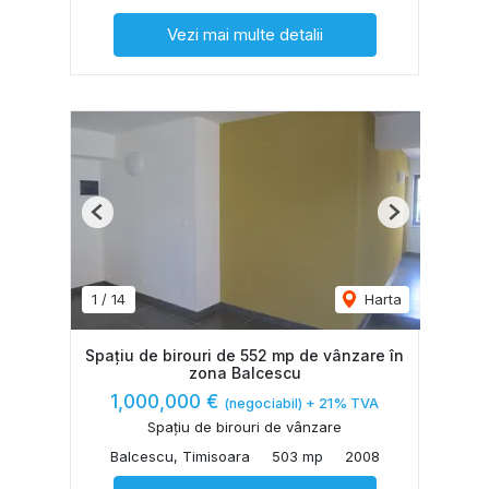
Vezi mai multe detalii
Previous
Next
1
/
14
Harta
Spațiu de birouri de 552 mp de vânzare în
zona Balcescu
1,000,000 €
(negociabil) + 21% TVA
Spațiu de birouri de vânzare
Balcescu, Timisoara
503 mp
2008