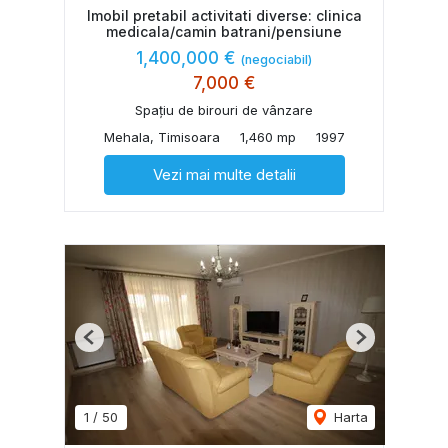
Imobil pretabil activitati diverse: clinica
medicala/camin batrani/pensiune
1,400,000 €
(negociabil)
7,000 €
Spațiu de birouri de vânzare
Mehala, Timisoara
1,460 mp
1997
Vezi mai multe detalii
Previous
Next
1
/
50
Harta