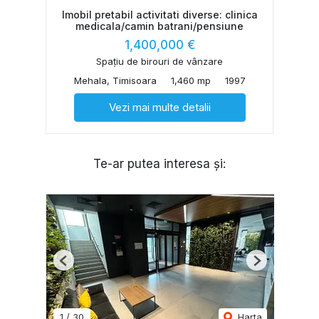
Imobil pretabil activitati diverse: clinica
medicala/camin batrani/pensiune
1,400,000 €
Spațiu de birouri de vânzare
Mehala, Timisoara
1,460 mp
1997
Vezi mai multe detalii
Te-ar putea interesa și:
Previous
Next
1
/
30
Harta