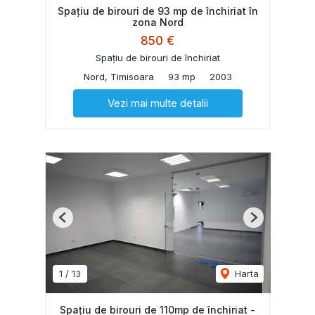
Spațiu de birouri de 93 mp de închiriat în
zona Nord
850 €
Spațiu de birouri de închiriat
Nord, Timisoara
93 mp
2003
Vezi mai multe detalii
Previous
Next
1
/
13
Harta
Spațiu de birouri de 110mp de închiriat -