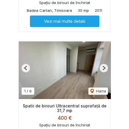
Spațiu de birouri de închiriat
Badea Cartan, Timisoara
30 mp
2011
Vezi mai multe detalii
Previous
Next
1
/
6
Harta
Spatii de birouri Ultracentral suprafață de
31,7 mp
400 €
Spațiu de birouri de închiriat