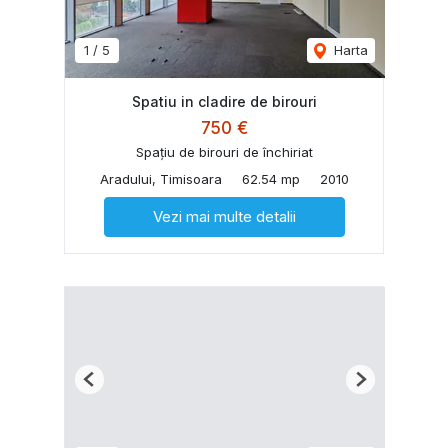
1
/
5
Harta
Spatiu in cladire de birouri
750 €
Spațiu de birouri de închiriat
Aradului, Timisoara
62.54 mp
2010
Vezi mai multe detalii
Previous
Next