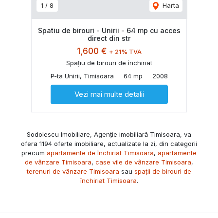
1
/
8
Harta
Spatiu de birouri - Unirii - 64 mp cu acces
direct din str
1,600 €
+ 21% TVA
Spațiu de birouri de închiriat
P-ta Unirii, Timisoara
64 mp
2008
Vezi mai multe detalii
Sodolescu Imobiliare, Agenție imobiliară Timisoara, va
ofera 1194 oferte imobiliare, actualizate la zi, din categorii
precum
apartamente de închiriat Timisoara
,
apartamente
de vânzare Timisoara
,
case vile de vânzare Timisoara
,
terenuri de vânzare Timisoara
sau
spații de birouri de
închiriat Timisoara
.