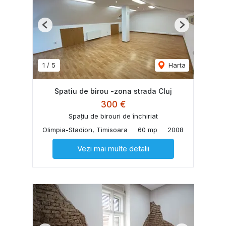
Previous
Next
1
/
5
Harta
Spatiu de birou -zona strada Cluj
300 €
Spațiu de birouri de închiriat
Olimpia-Stadion, Timisoara
60 mp
2008
Vezi mai multe detalii