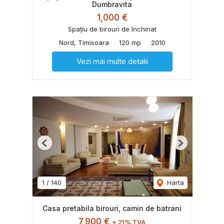
Dumbravita
1,000 €
Spațiu de birouri de închiriat
Nord, Timisoara
120 mp
2010
Vezi mai multe detalii
Previous
Next
1
/
140
Harta
Casa pretabila birouri, camin de batrani
7,900 €
+ 21% TVA