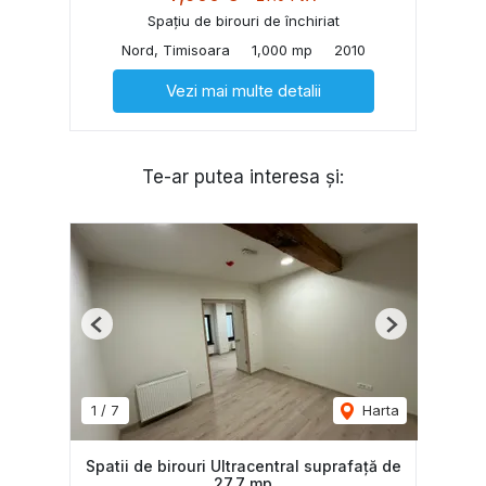
Spațiu de birouri de închiriat
Nord, Timisoara
1,000 mp
2010
Vezi mai multe detalii
Te-ar putea interesa și:
Previous
Next
1
/
7
Harta
Spatii de birouri Ultracentral suprafață de
27.7 mp