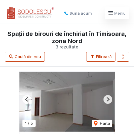
Sună acum
Meniu
Spații de birouri de închiriat în Timisoara,
zona Nord
3 rezultate
Caută din nou
Filtrează
Previous
Next
1
/
5
Harta