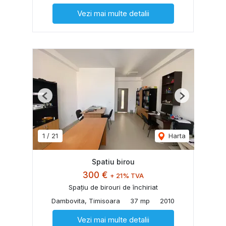
Vezi mai multe detalii
Previous
Next
1
/
21
Harta
Spatiu birou
300 €
+ 21% TVA
Spațiu de birouri de închiriat
Dambovita, Timisoara
37 mp
2010
Vezi mai multe detalii