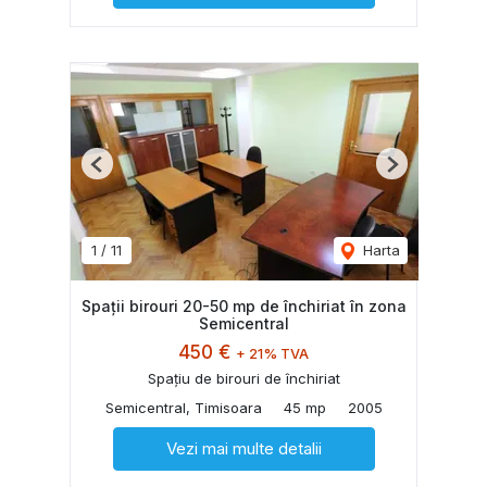
Previous
Next
1
/
11
Harta
Spații birouri 20-50 mp de închiriat în zona
Semicentral
450 €
+ 21% TVA
Spațiu de birouri de închiriat
Semicentral, Timisoara
45 mp
2005
Vezi mai multe detalii