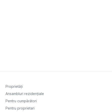
Proprietăți
Ansambluri rezidențiale
Pentru cumpărători
Pentru proprietari
Echipa
Istoric tranzacții
Contact
ANPC
Politică cookies
Politică de confidențialitate