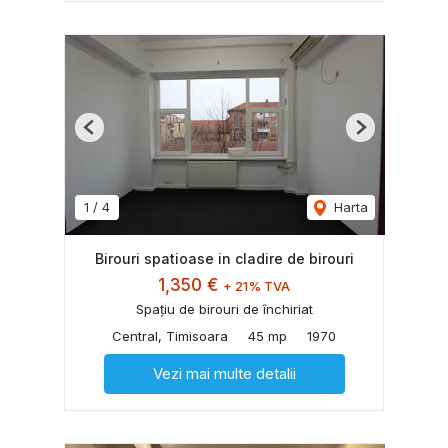
Previous
Next
1
/
4
Harta
Birouri spatioase in cladire de birouri
1,350 €
+ 21% TVA
Spațiu de birouri de închiriat
Central, Timisoara
45 mp
1970
Vezi mai multe detalii