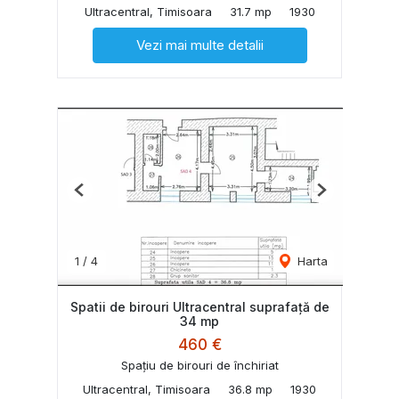
Ultracentral, Timisoara
31.7 mp
1930
Vezi mai multe detalii
Previous
Next
1
/
4
Harta
Spatii de birouri Ultracentral suprafață de
34 mp
460 €
Spațiu de birouri de închiriat
Ultracentral, Timisoara
36.8 mp
1930