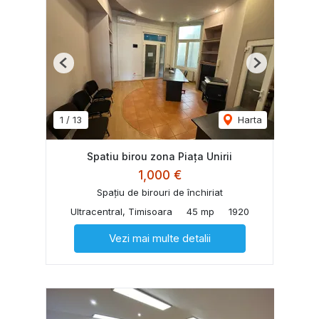
Previous
Next
1
/
13
Harta
Spatiu birou zona Piața Unirii
1,000 €
Spațiu de birouri de închiriat
Ultracentral, Timisoara
45 mp
1920
Vezi mai multe detalii