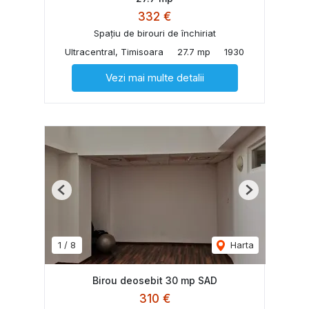
332 €
Spațiu de birouri de închiriat
Ultracentral, Timisoara
27.7 mp
1930
Vezi mai multe detalii
Previous
Next
1
/
8
Harta
Birou deosebit 30 mp SAD
310 €