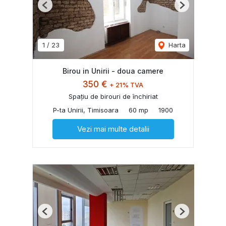
Previous
Next
1
/
23
Harta
Birou in Unirii - doua camere
350 €
+ 21% TVA
Spațiu de birouri de închiriat
P-ta Unirii, Timisoara
60 mp
1900
Vezi mai multe detalii
Previous
Next