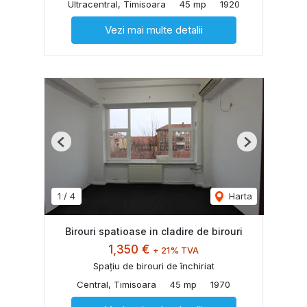
Ultracentral, Timisoara
45 mp
1920
Vezi mai multe detalii
Previous
Next
1
/
4
Harta
Birouri spatioase in cladire de birouri
1,350 €
+ 21% TVA
Spațiu de birouri de închiriat
Central, Timisoara
45 mp
1970