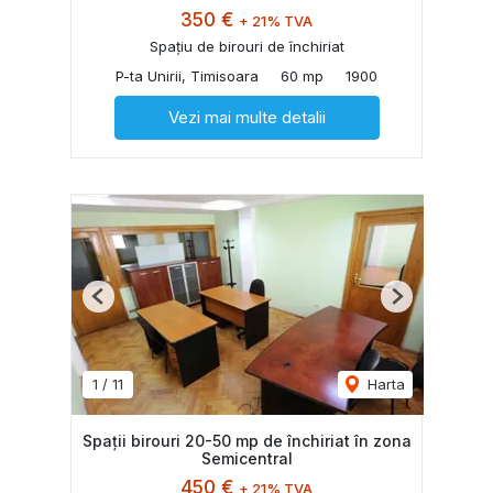
350 €
+ 21% TVA
Spațiu de birouri de închiriat
P-ta Unirii, Timisoara
60 mp
1900
Vezi mai multe detalii
Previous
Next
1
/
11
Harta
Spații birouri 20-50 mp de închiriat în zona
Semicentral
450 €
+ 21% TVA