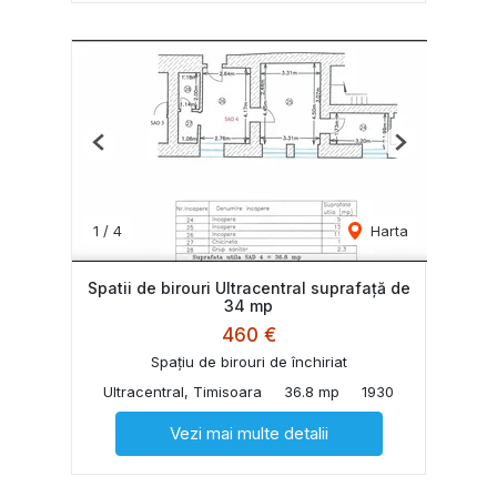
Previous
Next
1
/
4
Harta
Spatii de birouri Ultracentral suprafață de
34 mp
460 €
Spațiu de birouri de închiriat
Ultracentral, Timisoara
36.8 mp
1930
Vezi mai multe detalii