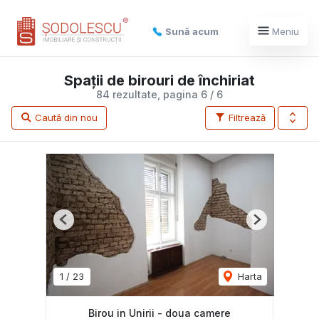
Sună acum
Meniu
Spații de birouri de închiriat
84 rezultate, pagina 6 / 6
Caută din nou
Filtrează
Previous
Next
1
/
23
Harta
Birou in Unirii - doua camere