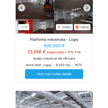
Previous
Next
1
/
11
Video
Harta
Platforma industriala - Lugoj
900,000 €
23,058 €
(negociabil) + 21% TVA
Spațiu industrial de vânzare
Nord-Vest, Lugoj
8,540 mp
1970
Vezi mai multe detalii