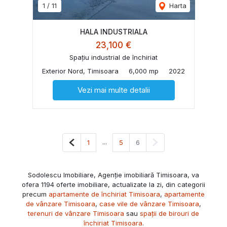
1
/
11
Harta
HALA INDUSTRIALA
23,100 €
Spațiu industrial de închiriat
Exterior Nord, Timisoara
6,000 mp
2022
Vezi mai multe detalii
Pagina anterioară
...
Pagina următoare
1
5
6
Sodolescu Imobiliare, Agenție imobiliară Timisoara, va
ofera 1194 oferte imobiliare, actualizate la zi, din categorii
precum
apartamente de închiriat Timisoara
,
apartamente
de vânzare Timisoara
,
case vile de vânzare Timisoara
,
terenuri de vânzare Timisoara
sau
spații de birouri de
închiriat Timisoara
.