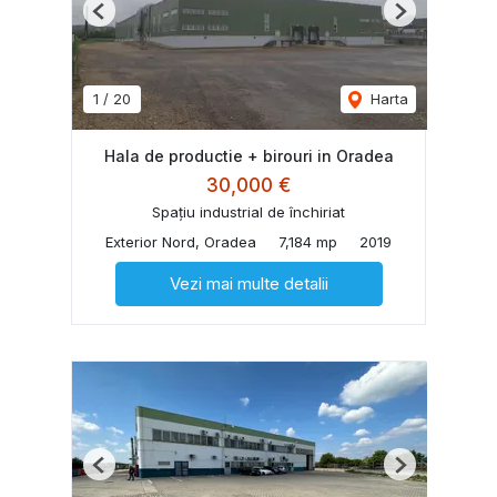
Previous
Next
1
/
20
Harta
Hala de productie + birouri in Oradea
30,000 €
Spațiu industrial de închiriat
Exterior Nord, Oradea
7,184 mp
2019
Vezi mai multe detalii
Previous
Next