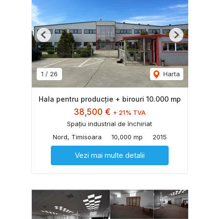
Previous
Next
1
/
26
Harta
Hala pentru producție + birouri 10.000 mp
38,500 €
+ 21% TVA
Spațiu industrial de închiriat
Nord, Timisoara
10,000 mp
2015
Vezi mai multe detalii