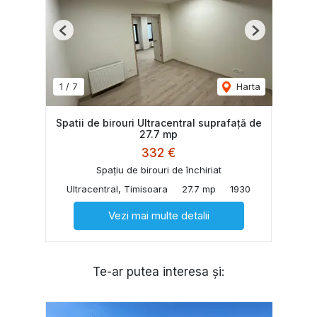
Previous
Next
1
/
7
Harta
Spatii de birouri Ultracentral suprafață de
27.7 mp
332 €
Spațiu de birouri de închiriat
Ultracentral, Timisoara
27.7 mp
1930
Vezi mai multe detalii
Te-ar putea interesa și: