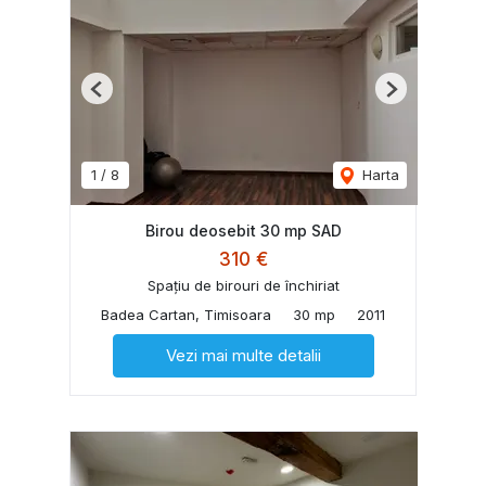
Previous
Next
1
/
8
Harta
Birou deosebit 30 mp SAD
310 €
Spațiu de birouri de închiriat
Badea Cartan, Timisoara
30 mp
2011
Vezi mai multe detalii