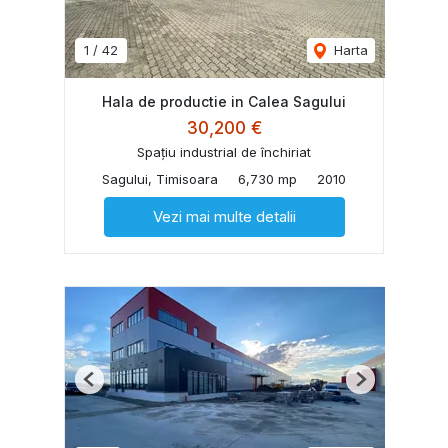
1
/
42
Harta
Hala de productie in Calea Sagului
30,200 €
Spațiu industrial de închiriat
Sagului, Timisoara
6,730 mp
2010
Vezi mai multe detalii
Previous
Next