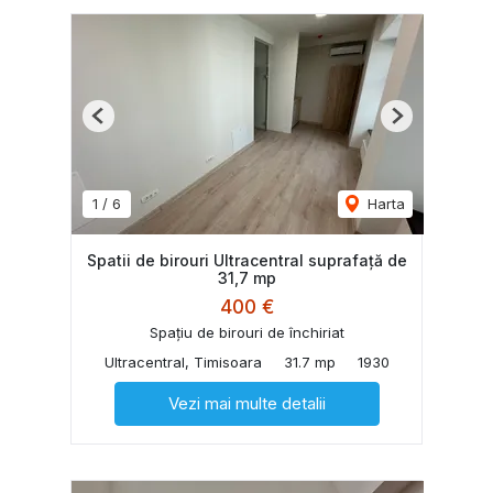
Previous
Next
1
/
6
Harta
Spatii de birouri Ultracentral suprafață de
31,7 mp
400 €
Spațiu de birouri de închiriat
Ultracentral, Timisoara
31.7 mp
1930
Vezi mai multe detalii