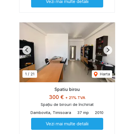
Vezi mai multe detalii
Previous
Next
1
/
21
Harta
Spatiu birou
300 €
+ 21% TVA
Spațiu de birouri de închiriat
Dambovita, Timisoara
37 mp
2010
Vezi mai multe detalii