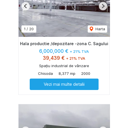
Previous
Next
1
/
20
Harta
Hala productie /depozitare -zona C. Sagului
6,000,000 €
+ 21% TVA
39,439 €
+ 21% TVA
Spațiu industrial de vânzare
Chisoda
8,377 mp
2000
Vezi mai multe detalii