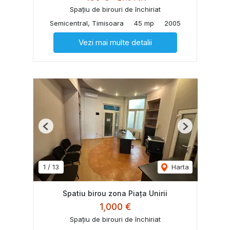
Spațiu de birouri de închiriat
Semicentral, Timisoara
45 mp
2005
Vezi mai multe detalii
Previous
Next
1
/
13
Harta
Spatiu birou zona Piața Unirii
1,000 €
Spațiu de birouri de închiriat