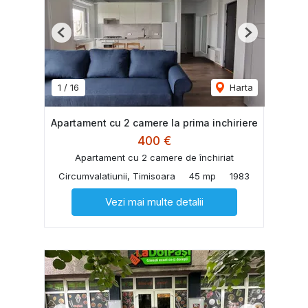
Previous
Next
1
/
16
Harta
Apartament cu 2 camere la prima inchiriere
400 €
Apartament cu 2 camere de închiriat
Circumvalatiunii, Timisoara
45 mp
1983
Vezi mai multe detalii