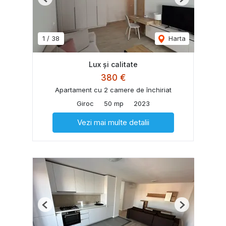
Previous
Next
1
/
38
Harta
Lux și calitate
380 €
Apartament cu 2 camere de închiriat
Giroc
50 mp
2023
Vezi mai multe detalii
Previous
Next