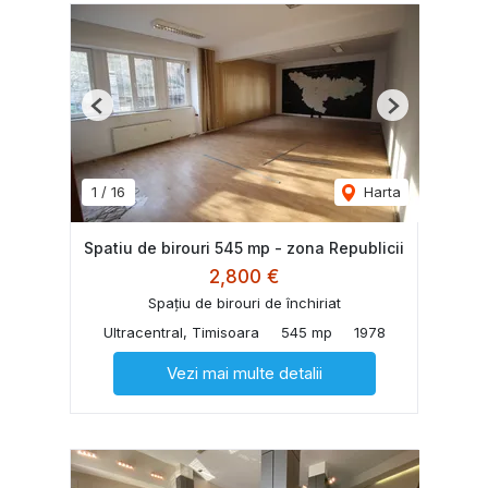
Previous
Next
1
/
16
Harta
Spatiu de birouri 545 mp - zona Republicii
2,800 €
Spațiu de birouri de închiriat
Ultracentral, Timisoara
545 mp
1978
Vezi mai multe detalii