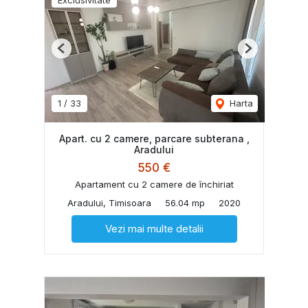
Previous
Next
1
/
33
Harta
Apart. cu 2 camere, parcare subterana ,
Aradului
550 €
Apartament cu 2 camere de închiriat
Aradului, Timisoara
56.04 mp
2020
Vezi mai multe detalii