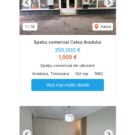
Previous
Next
1
/
19
Harta
Spatiu comercial Calea Aradului
250,000 €
1,000 €
Spațiu comercial de vânzare
Aradului, Timisoara
142 mp
1982
Vezi mai multe detalii