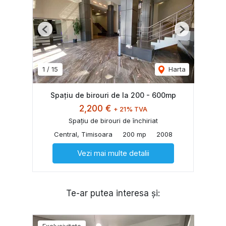
Previous
Next
1
/
15
Harta
Spațiu de birouri de la 200 - 600mp
2,200 €
+ 21% TVA
Spațiu de birouri de închiriat
Central, Timisoara
200 mp
2008
Vezi mai multe detalii
Te-ar putea interesa și:
Exclusivitate