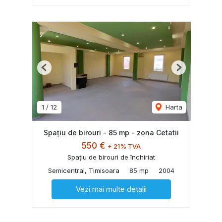
Previous
Next
1
/
12
Harta
Spațiu de birouri - 85 mp - zona Cetatii
550 €
+ 21% TVA
Spațiu de birouri de închiriat
Semicentral, Timisoara
85 mp
2004
Vezi mai multe detalii