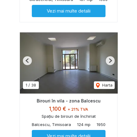
Vezi mai multe detalii
Previous
Next
1
/
38
Harta
Birouri în vila - zona Balcescu
1,100 €
+ 21% TVA
Spațiu de birouri de închiriat
Balcescu, Timisoara
124 mp
1950
Vezi mai multe detalii