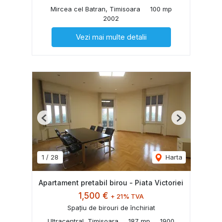
Mircea cel Batran, Timisoara
100 mp
2002
Vezi mai multe detalii
Previous
Next
1
/
28
Harta
Apartament pretabil birou - Piata Victoriei
1,500 €
+ 21% TVA
Spațiu de birouri de închiriat
Ultracentral, Timisoara
187 mp
1900