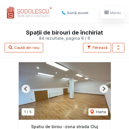
Sună acum
Meniu
Spații de birouri de închiriat
84 rezultate, pagina 6 / 6
Caută din nou
Filtrează
Previous
Next
1
/
5
Harta
Spatiu de birou -zona strada Cluj