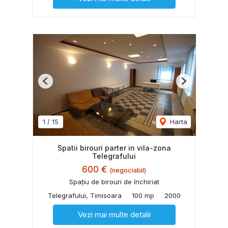
Previous
Next
1
/
15
Harta
Spatii birouri parter in vila-zona
Telegrafului
600 €
(negociabil)
Spațiu de birouri de închiriat
Telegrafului, Timisoara
100 mp
2000
Vezi mai multe detalii