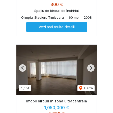
300 €
Spațiu de birouri de închiriat
Olimpia-Stadion, Timisoara
60 mp
2008
Vezi mai multe detalii
Previous
Next
1
/
51
Harta
Imobil birouri in zona ultracentrala
1,050,000 €