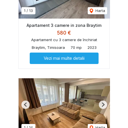
1
/
13
Harta
Apartament 3 camere in zona Braytim
580 €
Apartament cu 3 camere de închiriat
Braytim, Timisoara
70 mp
2023
Vezi mai multe detalii
Previous
Next
1
/
14
Harta