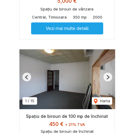
5,000 €
Spațiu de birouri de vânzare
Central, Timisoara
350 mp
2000
Vezi mai multe detalii
Previous
Next
1
/
15
Harta
Spațiu de birouri de 100 mp de închiriat
450 €
+ 21% TVA
Spațiu de birouri de închiriat