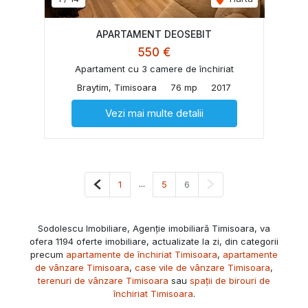
APARTAMENT DEOSEBIT
550 €
Apartament cu 3 camere de închiriat
Braytim, Timisoara
76 mp
2017
Vezi mai multe detalii
Pagina anterioară
...
Pagina următoare
1
5
6
Sodolescu Imobiliare, Agenție imobiliară Timisoara, va
ofera 1194 oferte imobiliare, actualizate la zi, din categorii
precum
apartamente de închiriat Timisoara
,
apartamente
de vânzare Timisoara
,
case vile de vânzare Timisoara
,
terenuri de vânzare Timisoara
sau
spații de birouri de
închiriat Timisoara
.