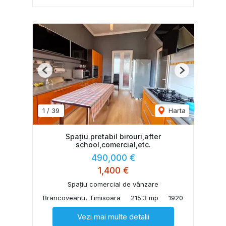
Previous
Next
1
/
39
Harta
Spațiu pretabil birouri,after
school,comercial,etc.
490,000 €
1,400 €
Spațiu comercial de vânzare
Brancoveanu, Timisoara
215.3 mp
1920
Vezi mai multe detalii