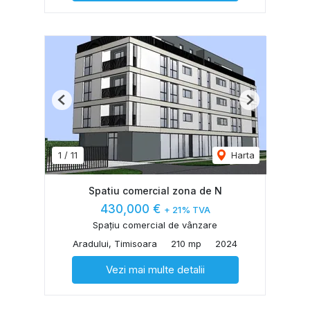
Previous
Next
1
/
11
Harta
Spatiu comercial zona de N
430,000 €
+ 21% TVA
Spațiu comercial de vânzare
Aradului, Timisoara
210 mp
2024
Vezi mai multe detalii