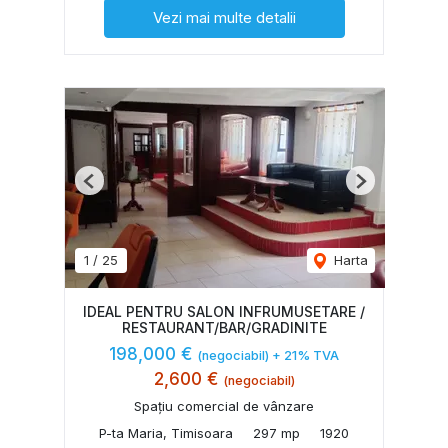
Vezi mai multe detalii
Previous
Next
1
/
25
Harta
IDEAL PENTRU SALON INFRUMUSETARE /
RESTAURANT/BAR/GRADINITE
198,000 €
(negociabil) + 21% TVA
2,600 €
(negociabil)
Spațiu comercial de vânzare
P-ta Maria, Timisoara
297 mp
1920