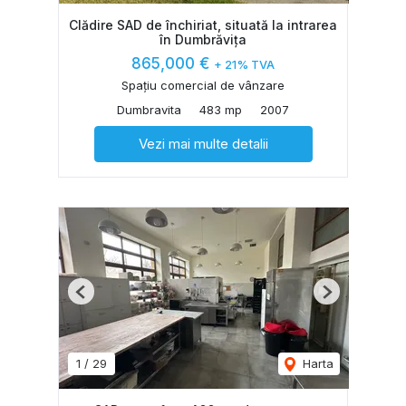
Clădire SAD de închiriat, situată la intrarea
în Dumbrăvița
865,000 €
+ 21% TVA
Spațiu comercial de vânzare
Dumbravita
483 mp
2007
Vezi mai multe detalii
Previous
Next
1
/
29
Harta