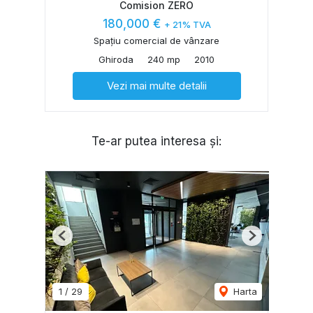
Comision ZERO
180,000 €
+ 21% TVA
Spațiu comercial de vânzare
Ghiroda
240 mp
2010
Vezi mai multe detalii
Te-ar putea interesa și:
Previous
Next
1
/
29
Harta