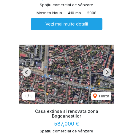
Spațiu comercial de vânzare
Mosnita Noua
410 mp
2008
Vezi mai multe detalii
Previous
Next
1
/
3
Harta
Casa extinsa si renovata zona
Bogdanestilor
587,000 €
Spațiu comercial de vânzare