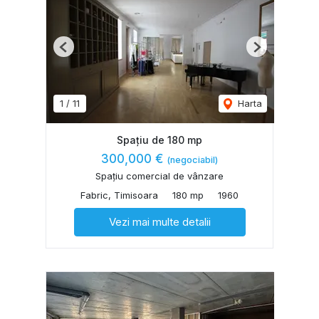
Previous
Next
1
/
11
Harta
Spațiu de 180 mp
300,000 €
(negociabil)
Spațiu comercial de vânzare
Fabric, Timisoara
180 mp
1960
Vezi mai multe detalii