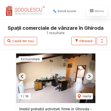
Sună acum
Meniu
Spații comerciale de vânzare în Ghiroda
1 rezultate
Caută din nou
Filtrează
Exclusivitate
Previous
Next
1
/
16
Harta
Imobil pretabil activitati firme in Ghiroda -