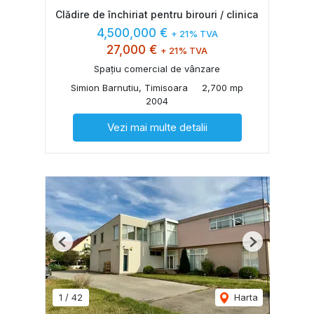
Clădire de închiriat pentru birouri / clinica
4,500,000 €
+ 21% TVA
27,000 €
+ 21% TVA
Spațiu comercial de vânzare
Simion Barnutiu, Timisoara
2,700 mp
2004
Vezi mai multe detalii
Previous
Next
1
/
42
Harta