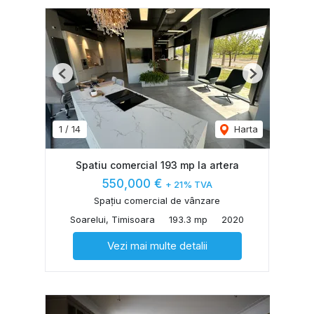
Previous
Next
1
/
14
Harta
Spatiu comercial 193 mp la artera
550,000 €
+ 21% TVA
Spațiu comercial de vânzare
Soarelui, Timisoara
193.3 mp
2020
Vezi mai multe detalii