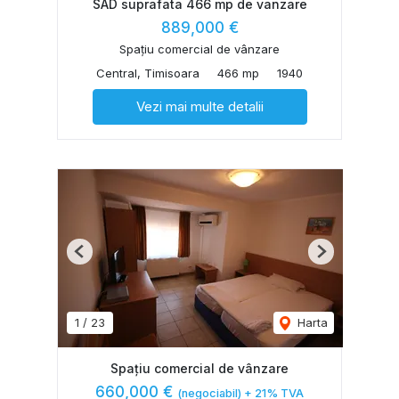
SAD suprafata 466 mp de vanzare
889,000 €
Spațiu comercial de vânzare
Central, Timisoara
466 mp
1940
Vezi mai multe detalii
Previous
Next
1
/
23
Harta
Spațiu comercial de vânzare
660,000 €
(negociabil) + 21% TVA