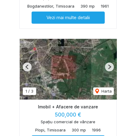
Bogdanestilor, Timisoara
390 mp
1961
Vezi mai multe detalii
Previous
Next
1
/
3
Harta
Imobil + Afacere de vanzare
500,000 €
Spațiu comercial de vânzare
Plopi, Timisoara
300 mp
1996