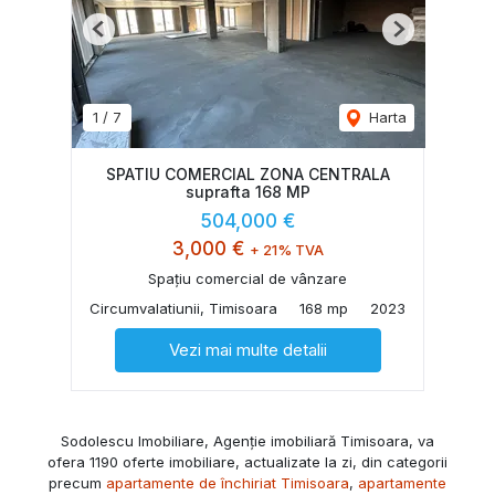
Previous
Next
1
/
7
Harta
SPATIU COMERCIAL ZONA CENTRALA
suprafta 168 MP
504,000 €
3,000 €
+ 21% TVA
Spațiu comercial de vânzare
Circumvalatiunii, Timisoara
168 mp
2023
Vezi mai multe detalii
Sodolescu Imobiliare, Agenție imobiliară Timisoara, va
ofera 1190 oferte imobiliare, actualizate la zi, din categorii
precum
apartamente de închiriat Timisoara
,
apartamente