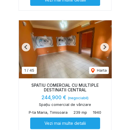
Previous
Next
1
/
45
Harta
SPATIU COMERCIAL CU MULTIPLE
DESTINATII CENTRAL
244,900 €
(negociabil)
Spațiu comercial de vânzare
P-ta Maria, Timisoara
239 mp
1940
Vezi mai multe detalii