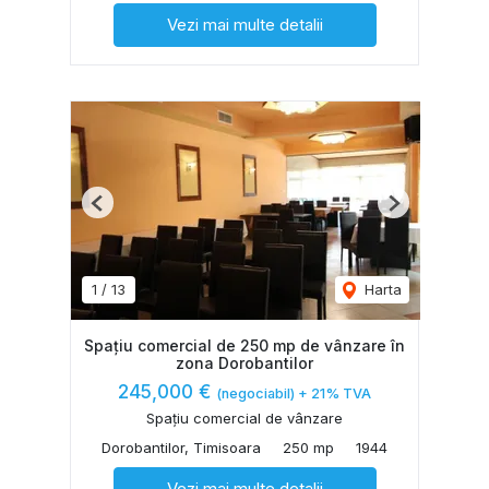
Vezi mai multe detalii
Previous
Next
1
/
13
Harta
Spațiu comercial de 250 mp de vânzare în
zona Dorobantilor
245,000 €
(negociabil) + 21% TVA
Spațiu comercial de vânzare
Dorobantilor, Timisoara
250 mp
1944
Vezi mai multe detalii