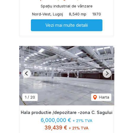
Spațiu industrial de vânzare
Nord-Vest, Lugoj
8,540 mp
1970
Vezi mai multe detalii
Previous
Next
1
/
20
Harta
Hala productie /depozitare -zona C. Sagului
6,000,000 €
+ 21% TVA
39,439 €
+ 21% TVA