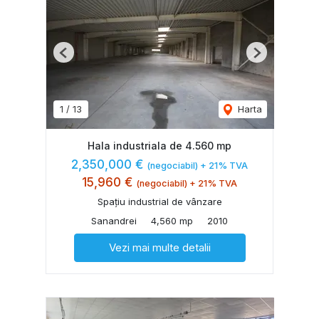
Previous
Next
1
/
13
Harta
Hala industriala de 4.560 mp
2,350,000 €
(negociabil) + 21% TVA
15,960 €
(negociabil) + 21% TVA
Spațiu industrial de vânzare
Sanandrei
4,560 mp
2010
Vezi mai multe detalii