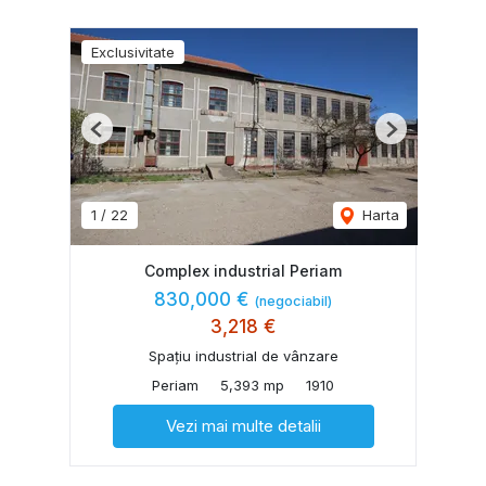
Exclusivitate
Previous
Next
1
/
22
Harta
Complex industrial Periam
830,000 €
(negociabil)
3,218 €
Spațiu industrial de vânzare
Periam
5,393 mp
1910
Vezi mai multe detalii