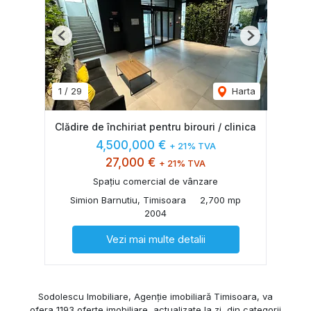
Previous
Next
1
/
29
Harta
Clădire de închiriat pentru birouri / clinica
4,500,000 €
+ 21% TVA
27,000 €
+ 21% TVA
Spațiu comercial de vânzare
Simion Barnutiu, Timisoara
2,700 mp
2004
Vezi mai multe detalii
Sodolescu Imobiliare, Agenție imobiliară Timisoara, va
ofera 1193 oferte imobiliare, actualizate la zi, din categorii