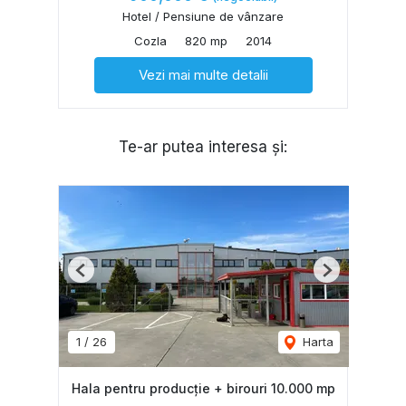
Hotel / Pensiune de vânzare
Cozla
820 mp
2014
Vezi mai multe detalii
Te-ar putea interesa și:
Previous
Next
1
/
26
Harta
Hala pentru producție + birouri 10.000 mp