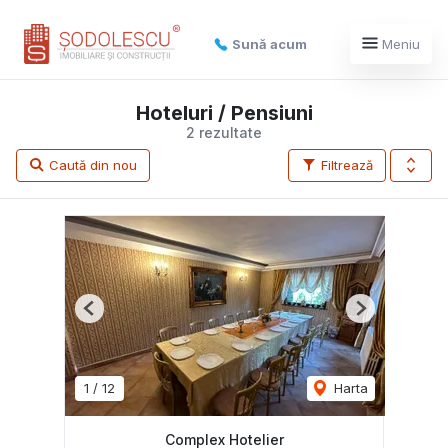
Sună acum
Meniu
Hoteluri / Pensiuni
2 rezultate
Caută din nou
Filtrează
Previous
Next
1
/
12
Harta
Complex Hotelier