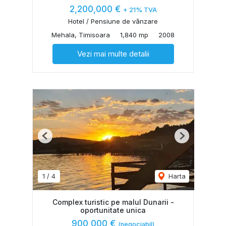
2,200,000 €
+ 21% TVA
Hotel / Pensiune de vânzare
Mehala, Timisoara
1,840 mp
2008
Vezi mai multe detalii
Previous
Next
1
/
4
Harta
Complex turistic pe malul Dunarii -
oportunitate unica
900,000 €
(negociabil)