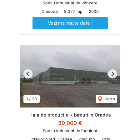
Spațiu industrial de vânzare
Chisoda
8,377 mp
2000
Vezi mai multe detalii
Previous
Next
1
/
20
Harta
Hala de productie + birouri in Oradea
30,000 €
Spațiu industrial de închiriat
Exterior Nord, Oradea
7,184 mp
2019