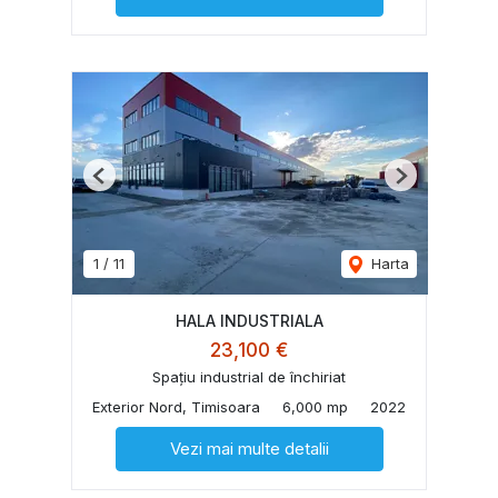
Previous
Next
1
/
11
Harta
HALA INDUSTRIALA
23,100 €
Spațiu industrial de închiriat
Exterior Nord, Timisoara
6,000 mp
2022
Vezi mai multe detalii