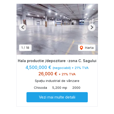
Previous
Next
1
/
18
Harta
Hala productie /depozitare -zona C. Sagului
4,500,000 €
(negociabil) + 21% TVA
26,000 €
+ 21% TVA
Spațiu industrial de vânzare
Chisoda
5,200 mp
2000
Vezi mai multe detalii