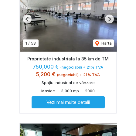
Previous
Next
1
/
58
Harta
Proprietate industriala la 35 km de TM
750,000 €
(negociabil) + 21% TVA
5,200 €
(negociabil) + 21% TVA
Spațiu industrial de vânzare
Masloc
3,000 mp
2000
Vezi mai multe detalii