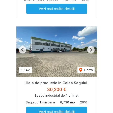
Vezi mai multe detalii
Previous
Next
1
/
42
Harta
Hala de productie in Calea Sagului
30,200 €
Spațiu industrial de închiriat
Sagului, Timisoara
6,730 mp
2010
Vezi mai multe detalii