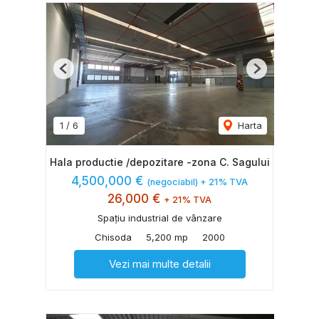
Previous
Next
1
/
6
Harta
Hala productie /depozitare -zona C. Sagului
4,500,000 €
(negociabil) + 21% TVA
26,000 €
+ 21% TVA
Spațiu industrial de vânzare
Chisoda
5,200 mp
2000
Vezi mai multe detalii