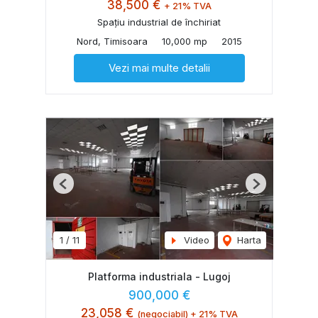
38,500 €
+ 21% TVA
Spațiu industrial de închiriat
Nord, Timisoara
10,000 mp
2015
Vezi mai multe detalii
Previous
Next
1
/
11
Video
Harta
Platforma industriala - Lugoj
900,000 €
23,058 €
(negociabil) + 21% TVA