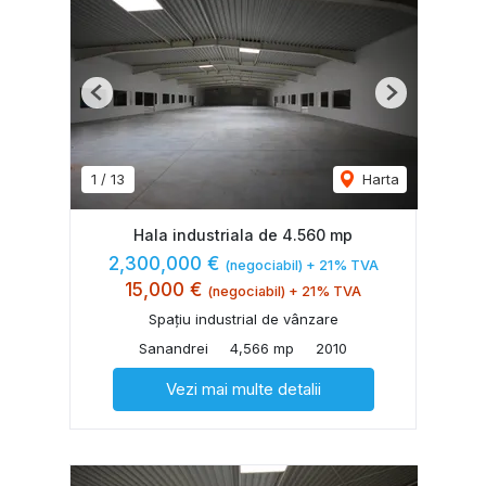
Previous
Next
1
/
13
Harta
Hala industriala de 4.560 mp
2,300,000 €
(negociabil) + 21% TVA
15,000 €
(negociabil) + 21% TVA
Spațiu industrial de vânzare
Sanandrei
4,566 mp
2010
Vezi mai multe detalii