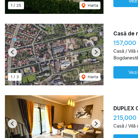
Vezi
1
/
25
Harta
Casă de r
157,000
Casă / Vilă
Previous
Next
Bogdanestil
Vezi
1
/
3
Harta
DUPLEX 
215,000
Casă / Vilă
Previous
Next