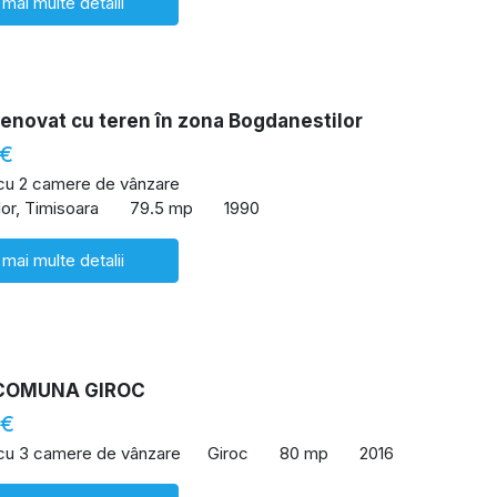
 mai multe detalii
enovat cu teren în zona Bogdanestilor
 €
 cu 2 camere de vânzare
or, Timisoara
79.5 mp
1990
 mai multe detalii
COMUNA GIROC
 €
 cu 3 camere de vânzare
Giroc
80 mp
2016