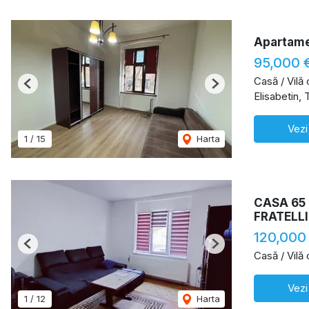
Apartame
95,000 
Casă / Vilă
Previous
Next
Elisabetin, 
Vezi
1
/
15
Harta
CASA 65
FRATELLI
120,000
Previous
Next
Casă / Vilă
Vezi
1
/
12
Harta