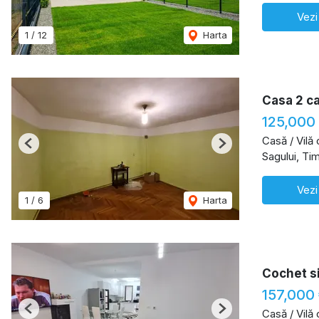
Vezi
1
/
12
Harta
Casa 2 c
125,000
Casă / Vilă
Previous
Next
Sagului, Ti
Vezi
1
/
6
Harta
Cochet si
157,000
Casă / Vilă
Previous
Next