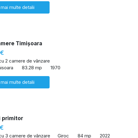
 mai multe detalii
amere Timișoara
 €
 cu 2 camere de vânzare
misoara
83.28 mp
1970
 mai multe detalii
 primitor
 €
 cu 3 camere de vânzare
Giroc
84 mp
2022