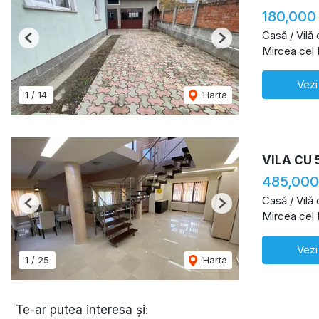
180,000
Casă / Vilă
Previous
Next
Mircea cel 
Vezi
1
/
14
Harta
VILA CU 
485,000
Casă / Vilă
Previous
Next
Mircea cel 
Vezi
1
/
25
Harta
Te-ar putea interesa și: