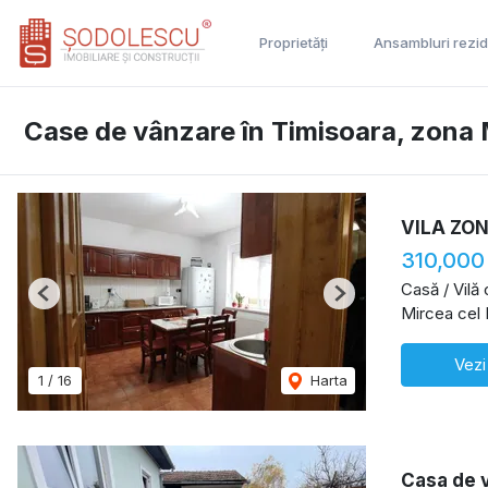
Proprietăți
Ansambluri rezid
Case de vânzare în Timisoara, zona 
VILA ZO
310,000
Casă / Vilă
Previous
Next
Mircea cel 
Vezi
1
/
16
Harta
Casa de 