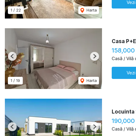
Vezi
1
/
22
Harta
Casa P+E
158,000
Casă / Vilă
Previous
Next
Vezi
1
/
19
Harta
Locuinta 
190,000
Casă / Vilă
Previous
Next