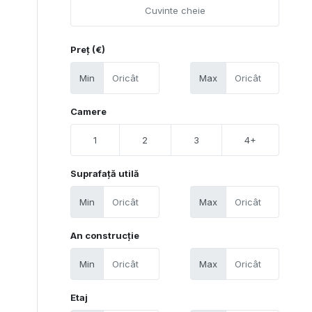
Preț (€)
Min
Max
Camere
1
2
3
4+
Suprafață utilă
Min
Max
An construcție
Min
Max
Etaj