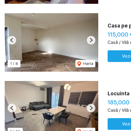
Casa pe 
115,000 
Casă / Vilă
Previous
Next
Vezi
1
/
8
Harta
Locuinta 
185,000
Casă / Vilă
Previous
Next
Vezi