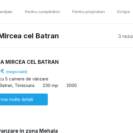
ențiale
Pentru cumpărători
Pentru proprietari
Echipa
Mircea cel Batran
3 rezu
NA MIRCEA CEL BATRAN
 €
(negociabil)
 cu 5 camere de vânzare
Batran, Timisoara
230 mp
2000
 mai multe detalii
vanzare in zona Mehala