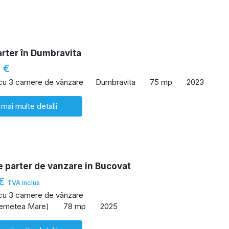
arter în Dumbravita
 €
 cu 3 camere de vânzare
Dumbravita
75 mp
2023
 mai multe detalii
 parter de vanzare in Bucovat
 €
TVA inclus
 cu 3 camere de vânzare
emetea Mare)
78 mp
2025