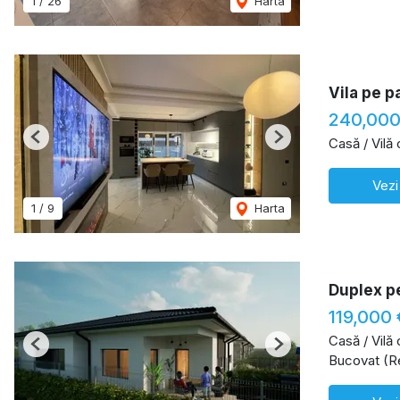
1
/
26
Harta
Vila pe p
240,000
Casă / Vilă
Previous
Next
Vezi
1
/
9
Harta
Duplex pe
119,000
Casă / Vilă
Previous
Next
Bucovat (R