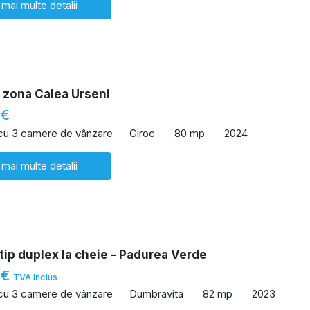
 mai multe detalii
 zona Calea Urseni
 €
 cu 3 camere de vânzare
Giroc
80 mp
2024
 mai multe detalii
tip duplex la cheie - Padurea Verde
 €
TVA inclus
 cu 3 camere de vânzare
Dumbravita
82 mp
2023