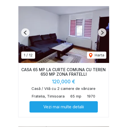
Previous
Next
1
/
12
Harta
CASA 65 MP LA CURTE COMUNA CU TEREN
650 MP ZONA FRATELLI
120,000 €
Casă / Vilă cu 2 camere de vânzare
Fratelia, Timisoara
65 mp
1970
Vezi mai multe detalii