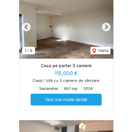
Previous
Next
1
/
8
Harta
Casa pe parter 3 camere
115,000 €
Casă / Vilă cu 3 camere de vânzare
Sanandrei
69.1 mp
2024
Vezi mai multe detalii