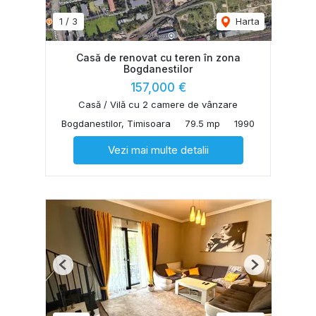
1
/
3
Harta
Casă de renovat cu teren în zona
Bogdanestilor
157,000 €
Casă / Vilă cu 2 camere de vânzare
Bogdanestilor, Timisoara
79.5 mp
1990
Vezi mai multe detalii
Previous
Next