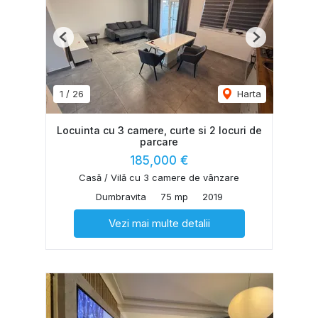
Previous
Next
1
/
26
Harta
Locuinta cu 3 camere, curte si 2 locuri de
parcare
185,000 €
Casă / Vilă cu 3 camere de vânzare
Dumbravita
75 mp
2019
Vezi mai multe detalii