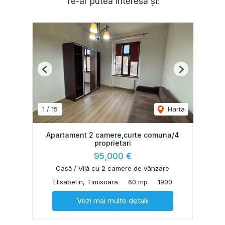
Te-ar putea interesa și:
Previous
Next
1
/
15
Harta
Apartament 2 camere,curte comuna/4
proprietari
95,000 €
Casă / Vilă cu 2 camere de vânzare
Elisabetin, Timisoara
60 mp
1900
Vezi mai multe detalii