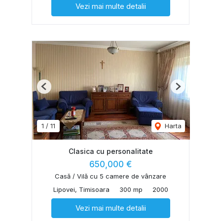
Vezi mai multe detalii
Previous
Next
1
/
11
Harta
Clasica cu personalitate
650,000 €
Casă / Vilă cu 5 camere de vânzare
Lipovei, Timisoara
300 mp
2000
Vezi mai multe detalii