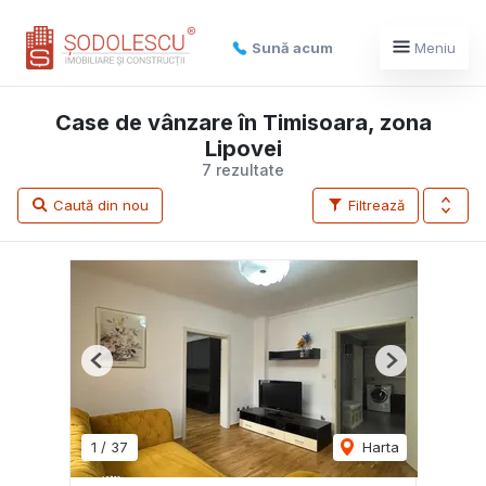
Sună acum
Meniu
Case de vânzare în Timisoara, zona
Lipovei
7 rezultate
Caută din nou
Filtrează
Previous
Next
1
/
37
Harta