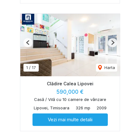
Previous
Next
1
/
17
Harta
Clădire Calea Lipovei
590,000 €
Casă / Vilă cu 10 camere de vânzare
Lipovei, Timisoara
326 mp
2009
Vezi mai multe detalii