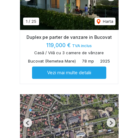
1
/
25
Harta
Duplex pe parter de vanzare in Bucovat
119,000 €
TVA inclus
Casă / Vilă cu 3 camere de vânzare
Bucovat (Remetea Mare)
78 mp
2025
Vezi mai multe detalii
Previous
Next