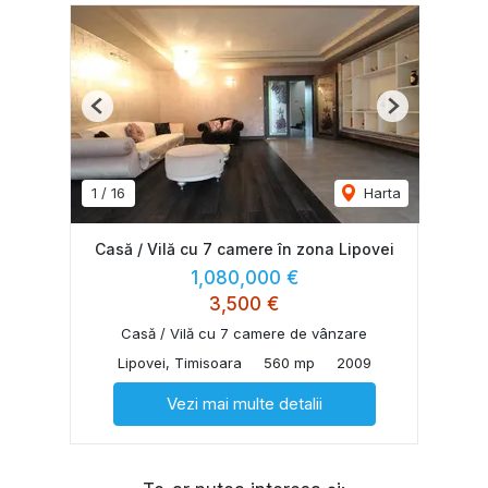
Previous
Next
1
/
16
Harta
Casă / Vilă cu 7 camere în zona Lipovei
1,080,000 €
3,500 €
Casă / Vilă cu 7 camere de vânzare
Lipovei, Timisoara
560 mp
2009
Vezi mai multe detalii