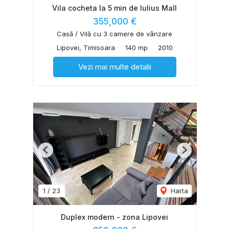
Vila cocheta la 5 min de Iulius Mall
355,000 €
Casă / Vilă cu 3 camere de vânzare
Lipovei, Timisoara
140 mp
2010
Vezi mai multe detalii
Previous
Next
1
/
23
Harta
Duplex modern - zona Lipovei