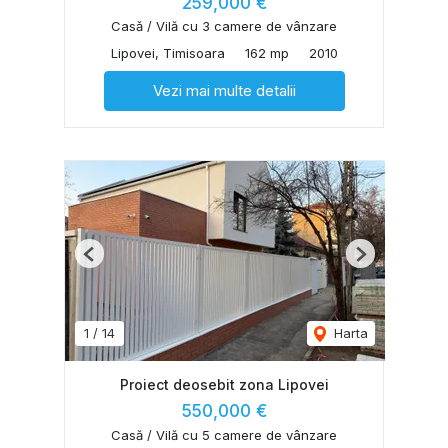
259,000 €
Casă / Vilă cu 3 camere de vânzare
Lipovei, Timisoara
162 mp
2010
Vezi mai multe detalii
Previous
Next
1
/
14
Harta
Proiect deosebit zona Lipovei
550,000 €
Casă / Vilă cu 5 camere de vânzare