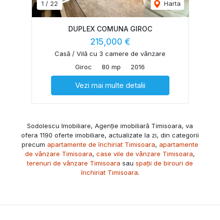
1
/
22
Harta
DUPLEX COMUNA GIROC
215,000 €
Casă / Vilă cu 3 camere de vânzare
Giroc
80 mp
2016
Vezi mai multe detalii
Sodolescu Imobiliare, Agenție imobiliară Timisoara, va
ofera 1190 oferte imobiliare, actualizate la zi, din categorii
precum
apartamente de închiriat Timisoara
,
apartamente
de vânzare Timisoara
,
case vile de vânzare Timisoara
,
terenuri de vânzare Timisoara
sau
spații de birouri de
închiriat Timisoara
.