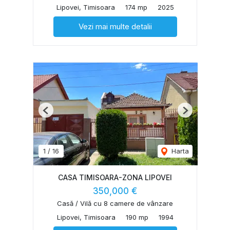
Lipovei, Timisoara
174 mp
2025
Vezi mai multe detalii
Previous
Next
1
/
16
Harta
CASA TIMISOARA-ZONA LIPOVEI
350,000 €
Casă / Vilă cu 8 camere de vânzare
Lipovei, Timisoara
190 mp
1994