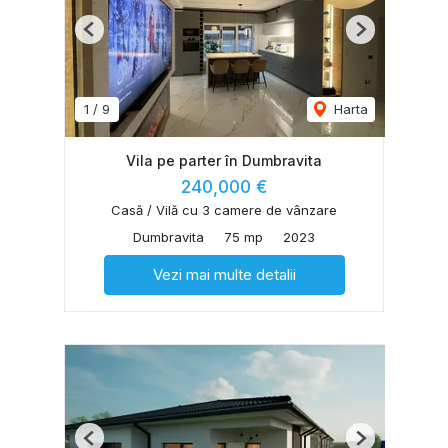
Previous
Next
1
/
9
Harta
Vila pe parter în Dumbravita
240,000 €
Casă / Vilă cu 3 camere de vânzare
Dumbravita
75 mp
2023
Vezi mai multe detalii
Previous
Next