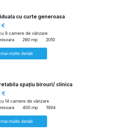
viduala cu curte generoasa
 €
 cu 9 camere de vânzare
imisoara
280 mp
2010
 mai multe detalii
etabila spațiu birouri/ clinica
 €
 cu 14 camere de vânzare
imisoara
400 mp
1994
 mai multe detalii