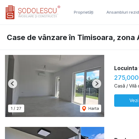
Proprietăți
Ansambluri rezid
Case de vânzare în Timisoara, zona 
Locuinta 
275,000
Casă / Vilă
Previous
Next
Vezi
1
/
27
Harta