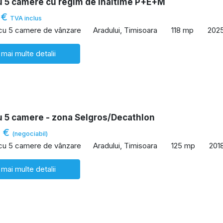
u 5 camere cu regim de inaltime P+E+M
 €
TVA inclus
 cu 5 camere de vânzare
Aradului, Timisoara
118 mp
202
 mai multe detalii
u 5 camere - zona Selgros/Decathlon
0 €
(negociabil)
 cu 5 camere de vânzare
Aradului, Timisoara
125 mp
201
 mai multe detalii