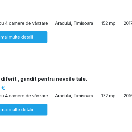
 cu 4 camere de vânzare
Aradului, Timisoara
152 mp
201
 mai multe detalii
diferit , gandit pentru nevoile tale.
 €
 cu 4 camere de vânzare
Aradului, Timisoara
172 mp
201
 mai multe detalii