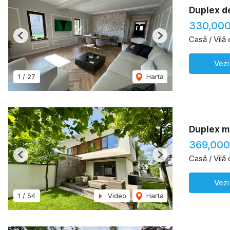
Duplex de
330,000
Casă / Vilă
Previous
Next
Vezi
1
/
27
Harta
Duplex mo
369,000
Casă / Vilă
Previous
Next
Vezi
1
/
54
Video
Harta