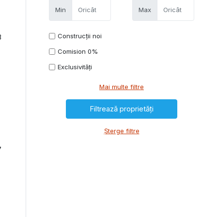
Min
Max
Construcții noi
3
Comision 0%
Exclusivități
Mai multe filtre
Șterge filtre
7