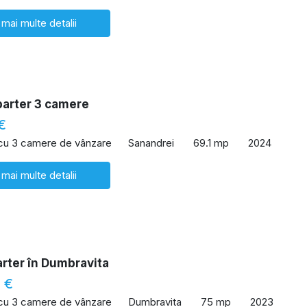
 mai multe detalii
parter 3 camere
€
 cu 3 camere de vânzare
Sanandrei
69.1 mp
2024
 mai multe detalii
arter în Dumbravita
 €
 cu 3 camere de vânzare
Dumbravita
75 mp
2023