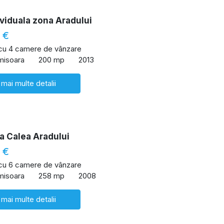
viduala zona Aradului
 €
 cu 4 camere de vânzare
imisoara
200 mp
2013
 mai multe detalii
a Calea Aradului
 €
 cu 6 camere de vânzare
imisoara
258 mp
2008
 mai multe detalii