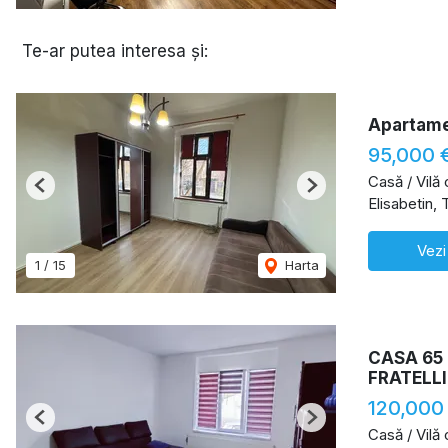
Te-ar putea interesa și:
Apartame
95,000 
Casă / Vilă
Previous
Next
Elisabetin, 
Vezi
1
/
15
Harta
CASA 65
FRATELLI
120,000
Previous
Next
Casă / Vilă