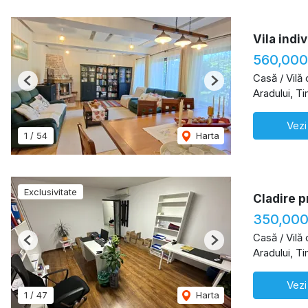
Vila indi
560,000
Casă / Vilă
Previous
Next
Aradului, T
Vezi
1
/
54
Harta
Exclusivitate
Cladire pr
350,000
Casă / Vilă
Previous
Next
Aradului, T
Vezi
1
/
47
Harta