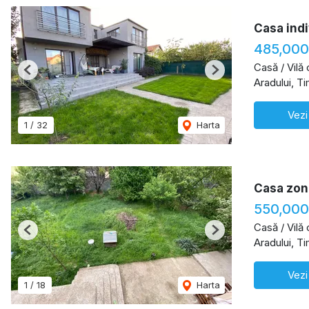
Casa indi
485,000
Casă / Vilă
Previous
Next
Aradului, T
Vezi
1
/
32
Harta
Casa zon
550,000
Casă / Vilă
Previous
Next
Aradului, T
Vezi
1
/
18
Harta