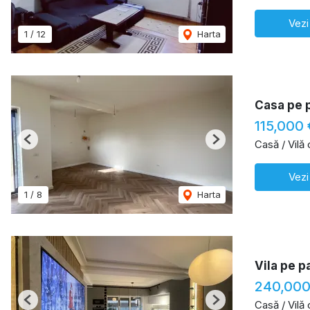
Vezi
1
/
12
Harta
Casa pe 
115,000 
Casă / Vilă
Previous
Next
Vezi
1
/
8
Harta
Vila pe p
240,000
Casă / Vilă
Previous
Next