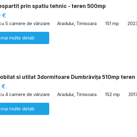
spartit prin spatiu tehnic - teren 500mp
 €
 cu 5 camere de vânzare
Aradului, Timisoara
151 mp
202
 mai multe detalii
bilat si utilat 3dormitoare Dumbrăvița 510mp teren
 €
 cu 4 camere de vânzare
Aradului, Timisoara
152 mp
201
 mai multe detalii