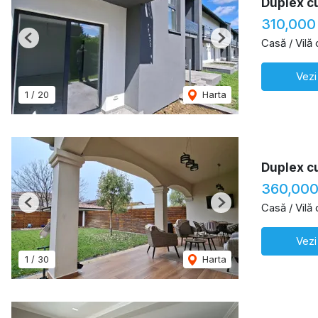
Duplex c
310,000
Casă / Vilă
Previous
Next
Vezi
1
/
20
Harta
Duplex c
360,00
Casă / Vilă
Previous
Next
Vezi
1
/
30
Harta