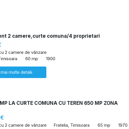
nt 2 camere,curte comuna/4 proprietari
€
 cu 2 camere de vânzare
Timisoara
60 mp
1900
 mai multe detalii
 MP LA CURTE COMUNA CU TEREN 650 MP ZONA
 €
 cu 2 camere de vânzare
Fratelia, Timisoara
65 mp
1970