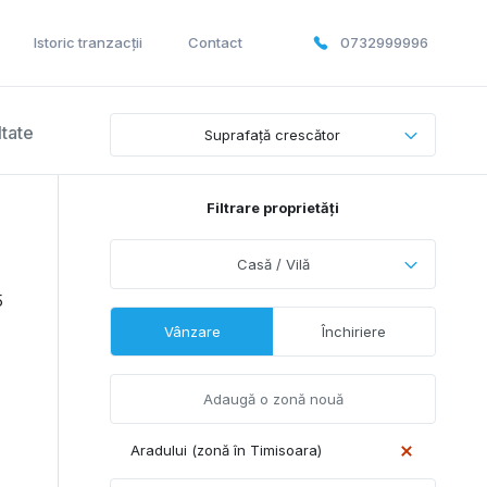
Istoric tranzacții
Contact
0732999996
ltate
Suprafață crescător
Filtrare proprietăți
Casă / Vilă
5
Vânzare
Închiriere
Aradului (zonă în Timisoara)