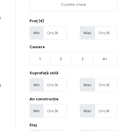
5
Preț (€)
Min
Max
Camere
1
2
3
4+
Suprafață utilă
Min
Max
8
An construcție
Min
Max
Etaj