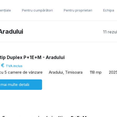
ențiale
Pentru cumpărători
Pentru proprietari
Echipa
Aradului
11 rezu
tip Duplex P+1E+M - Aradului
 €
TVA inclus
 cu 5 camere de vânzare
Aradului, Timisoara
118 mp
202
 mai multe detalii