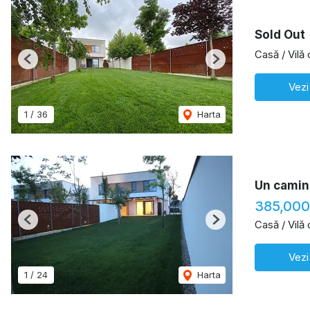
Sold Out
Casă / Vilă
Previous
Next
Vezi
1
/
36
Harta
Un camin 
385,000
Casă / Vilă
Previous
Next
Vezi
1
/
24
Harta