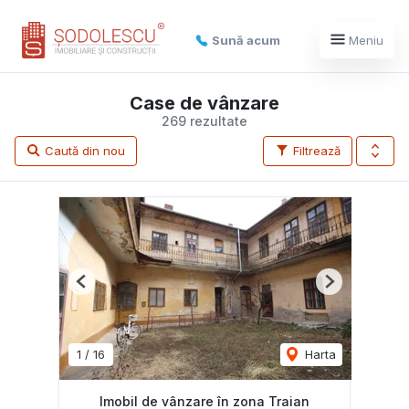
Sună acum
Meniu
Case de vânzare
269 rezultate
Caută din nou
Filtrează
Previous
Next
1
/
16
Harta
Imobil de vânzare în zona Traian