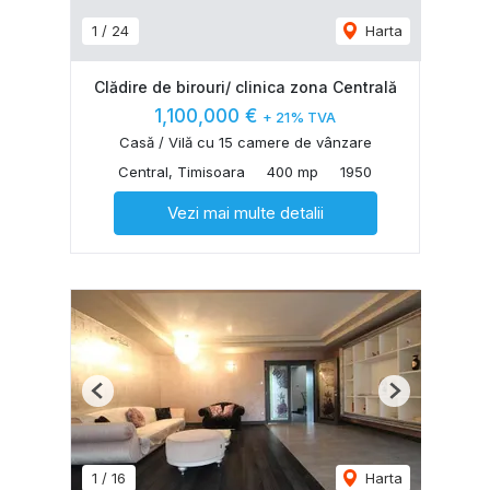
1
/
24
Harta
Clădire de birouri/ clinica zona Centrală
1,100,000 €
+ 21% TVA
Casă / Vilă cu 15 camere de vânzare
Central, Timisoara
400 mp
1950
Vezi mai multe detalii
Previous
Next
1
/
16
Harta