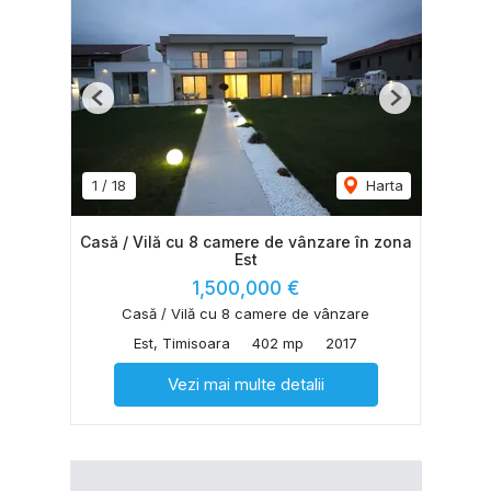
Previous
Next
1
/
18
Harta
Casă / Vilă cu 8 camere de vânzare în zona
Est
1,500,000 €
Casă / Vilă cu 8 camere de vânzare
Est, Timisoara
402 mp
2017
Vezi mai multe detalii