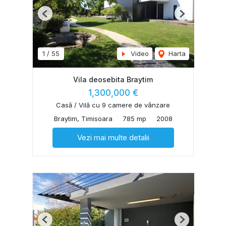
Previous
Next
1
/
55
Video
Harta
Vila deosebita Braytim
1,300,000 €
Casă / Vilă cu 9 camere de vânzare
Braytim, Timisoara
785 mp
2008
Vezi mai multe detalii
Previous
Next