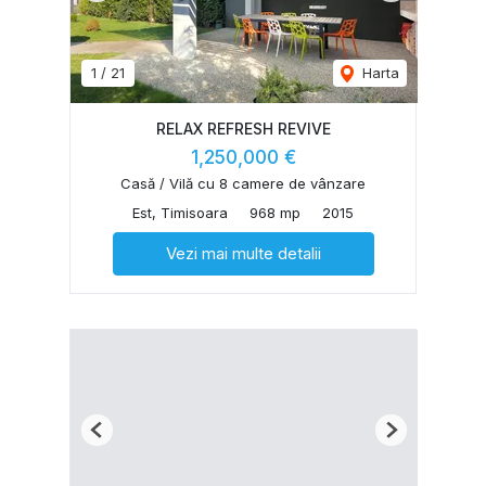
1
/
21
Harta
RELAX REFRESH REVIVE
1,250,000 €
Casă / Vilă cu 8 camere de vânzare
Est, Timisoara
968 mp
2015
Vezi mai multe detalii
Previous
Next