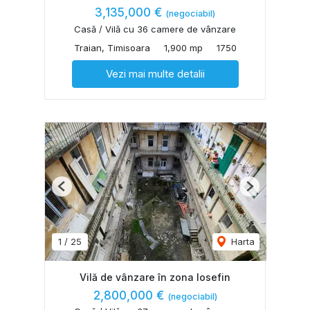
3,135,000 €
(negociabil)
Casă / Vilă cu 36 camere de vânzare
Traian, Timisoara
1,900 mp
1750
Vezi mai multe detalii
Previous
Next
1
/
25
Harta
Vilă de vânzare în zona Iosefin
2,800,000 €
(negociabil)