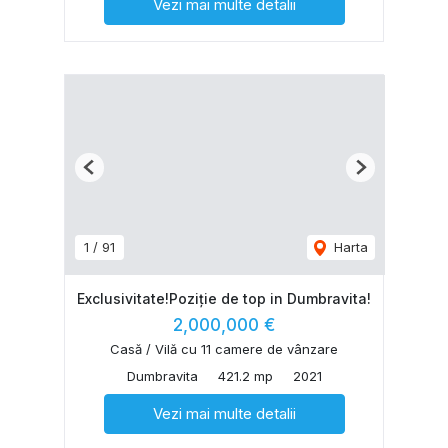
Vezi mai multe detalii
Previous
Next
1
/
91
Harta
Exclusivitate!Poziție de top in Dumbravita!
2,000,000 €
Casă / Vilă cu 11 camere de vânzare
Dumbravita
421.2 mp
2021
Vezi mai multe detalii