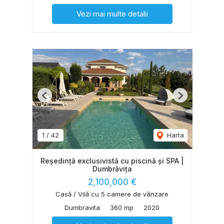
Vezi mai multe detalii
Previous
Next
1
/
42
Harta
Reședință exclusivistă cu piscină și SPA |
Dumbrăvița
2,100,000 €
Casă / Vilă cu 5 camere de vânzare
Dumbravita
360 mp
2020