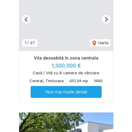
Previous
Next
1
/
27
Harta
Vila deosebitǎ în zona centrala
1,300,000 €
Casă / Vilă cu 8 camere de vânzare
Central, Timisoara
451.34 mp
1990
Vezi mai multe detalii