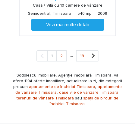
Casă / Vilă cu 10 camere de vânzare
Semicentral, Timisoara
540 mp
2009
Vezi mai multe detalii
Pagina anterioară
...
Pagina următoare
1
2
18
Sodolescu Imobiliare, Agenție imobiliară Timisoara, va
ofera 1194 oferte imobiliare, actualizate la zi, din categorii
precum
apartamente de închiriat Timisoara
,
apartamente
de vânzare Timisoara
,
case vile de vânzare Timisoara
,
terenuri de vânzare Timisoara
sau
spații de birouri de
închiriat Timisoara
.