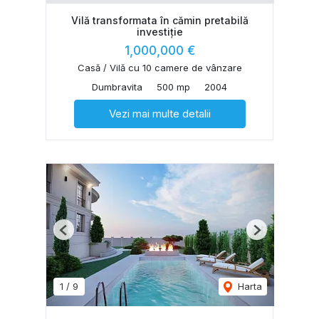
Vilă transformata în cămin pretabilă
investiție
1,000,000 €
Casă / Vilă cu 10 camere de vânzare
Dumbravita
500 mp
2004
Vezi mai multe detalii
Previous
Next
1
/
9
Harta