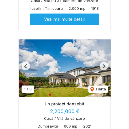
Casă / Vilă cu 37 camere de vânzare
Iosefin, Timisoara
2,000 mp
1913
Vezi mai multe detalii
Previous
Next
1
/
8
Harta
Un proiect deosebit
2,200,000 €
Casă / Vilă de vânzare
Dumbravita
600 mp
2021