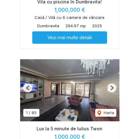
Vila cu piscina în Dumbravita!
1,000,000 €
Casă / Vilă cu 6 camere de vânzare
Dumbravita
294.97 mp
2025
Vezi mai multe detalii
Previous
Next
1
/
85
Harta
Lux la 5 minute de Iulius Twon
1,000,000 €