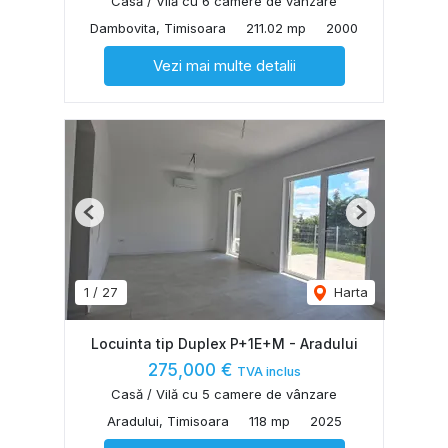
Casă / Vilă cu 6 camere de vânzare
Dambovita, Timisoara
211.02 mp
2000
Vezi mai multe detalii
Previous
Next
1
/
27
Harta
Locuinta tip Duplex P+1E+M - Aradului
275,000 €
TVA inclus
Casă / Vilă cu 5 camere de vânzare
Aradului, Timisoara
118 mp
2025