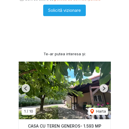
Solicită vizionare
Te-ar putea interesa și:
Previous
Next
1
/
10
Harta
CASA CU TEREN GENEROS- 1.593 MP