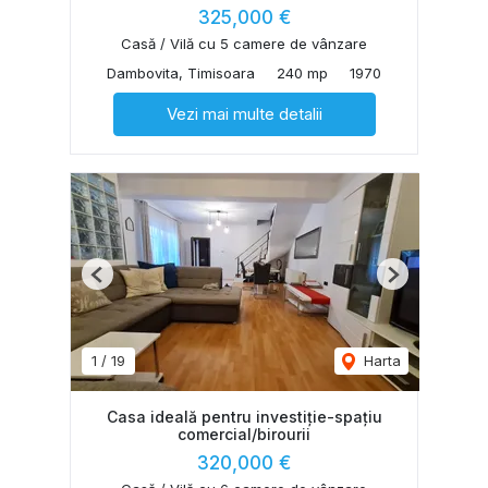
325,000 €
Casă / Vilă cu 5 camere de vânzare
Dambovita, Timisoara
240 mp
1970
Vezi mai multe detalii
Previous
Next
1
/
19
Harta
Casa ideală pentru investiție-spațiu
comercial/birourii
320,000 €