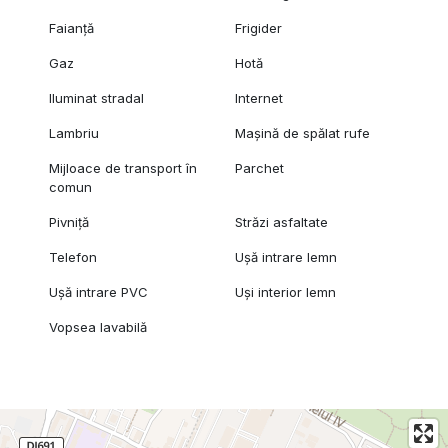
Faianță
Frigider
Gaz
Hotă
Iluminat stradal
Internet
Lambriu
Mașină de spălat rufe
Mijloace de transport în
Parchet
comun
Pivniță
Străzi asfaltate
Telefon
Ușă intrare lemn
Ușă intrare PVC
Uși interior lemn
Vopsea lavabilă