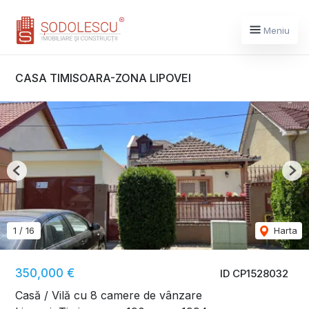
Meniu
CASA TIMISOARA-ZONA LIPOVEI
Previous
Nex
1
/
16
Harta
350,000 €
ID CP1528032
Casă / Vilă cu 8 camere de vânzare