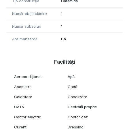
Tip construcție
Cărămidă
Număr etaje clădire
1
Număr subsoluri
1
Are mansardă
Da
Facilități
Aer condiționat
Apă
Apometre
Cadă
Calorifere
Canalizare
CATV
Centrală proprie
Contor electric
Contor gaz
Curent
Dressing