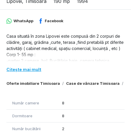
Lipovei, Timisoara
190 mp
1994
WhatsApp
Facebook
Casa situată în zona Lipovei este compusă din 2 corpuri de
clădire, garaj, grădina ,curte, terasa ,fiind pretabilă pt diferite
activități ( cabinet medical, spațiu comercial, locuință , etc )
Corp 1- 55 mp :
-parter 2 camere, hol, Bucătărie,baie, camera tehnica
Citește mai mult
Corp 2- 135 mp + terasa 5 mp :
-parter : pivnița, 2 camere, hol, cămară ,baie
Oferte imobiliare Timisoara
Case de vânzare Timisoara
Ca
-etaj 1 : hol,2 camere, Bucătărie,baie, terasa
-mansarda : hol, dressing, 2 camere, baie
Garaj, curte interioară, grădina , contor curent separat pt
Număr camere
8
fiecare corp de clădire, hidrofor, centrală termică pe gaz
noua.
Dormitoare
8
Număr bucătării
2