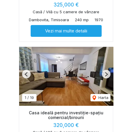
325,000 €
Casă / Vilă cu 5 camere de vânzare
Dambovita, Timisoara
240 mp
1970
Vezi mai multe detalii
Previous
Next
1
/
19
Harta
Casa ideală pentru investiție-spațiu
comercial/birourii
320,000 €