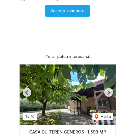
Solicită vizionare
Te-ar putea interesa și:
Previous
Next
1
/
10
Harta
CASA CU TEREN GENEROS- 1.593 MP