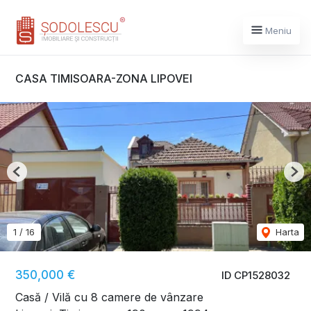
Meniu
CASA TIMISOARA-ZONA LIPOVEI
Previous
Nex
1
/
16
Harta
350,000 €
ID CP1528032
Casă / Vilă cu 8 camere de vânzare