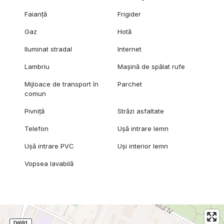
Faianță
Frigider
Gaz
Hotă
Iluminat stradal
Internet
Lambriu
Mașină de spălat rufe
Mijloace de transport în
Parchet
comun
Pivniță
Străzi asfaltate
Telefon
Ușă intrare lemn
Ușă intrare PVC
Uși interior lemn
Vopsea lavabilă