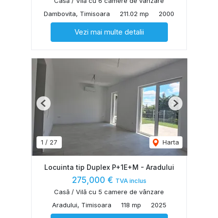
Casă / Vilă cu 6 camere de vânzare
Dambovita, Timisoara
211.02 mp
2000
Vezi mai multe detalii
Previous
Next
1
/
27
Harta
Locuinta tip Duplex P+1E+M - Aradului
275,000 €
TVA inclus
Casă / Vilă cu 5 camere de vânzare
Aradului, Timisoara
118 mp
2025