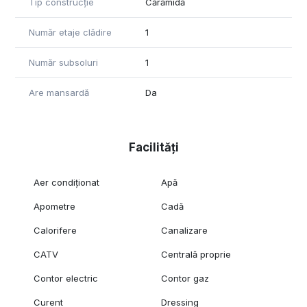
Tip construcție
Cărămidă
Număr etaje clădire
1
Număr subsoluri
1
Are mansardă
Da
Facilități
Aer condiționat
Apă
Apometre
Cadă
Calorifere
Canalizare
CATV
Centrală proprie
Contor electric
Contor gaz
Curent
Dressing