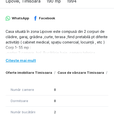
Lipovei, Timisoara
190 mp
1994
WhatsApp
Facebook
Casa situată în zona Lipovei este compusă din 2 corpuri de
clădire, garaj, grădina ,curte, terasa ,fiind pretabilă pt diferite
activități ( cabinet medical, spațiu comercial, locuință , etc )
Corp 1- 55 mp :
-parter 2 camere, hol, Bucătărie,baie, camera tehnica
Citește mai mult
Corp 2- 135 mp + terasa 5 mp :
-parter : pivnița, 2 camere, hol, cămară ,baie
Oferte imobiliare Timisoara
Case de vânzare Timisoara
Ca
-etaj 1 : hol,2 camere, Bucătărie,baie, terasa
-mansarda : hol, dressing, 2 camere, baie
Garaj, curte interioară, grădina , contor curent separat pt
Număr camere
8
fiecare corp de clădire, hidrofor, centrală termică pe gaz
noua.
Dormitoare
8
Număr bucătării
2