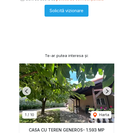
Solicită vizionare
Te-ar putea interesa și:
Previous
Next
1
/
10
Harta
CASA CU TEREN GENEROS- 1.593 MP