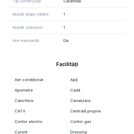
Tip construcție
Cărămidă
Număr etaje clădire
1
Număr subsoluri
1
Are mansardă
Da
Facilități
Aer condiționat
Apă
Apometre
Cadă
Calorifere
Canalizare
CATV
Centrală proprie
Contor electric
Contor gaz
Curent
Dressing