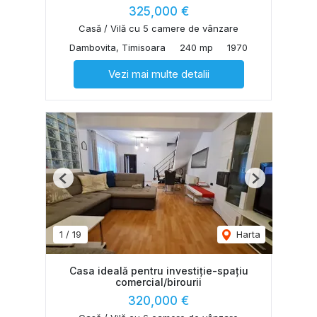
325,000 €
Casă / Vilă cu 5 camere de vânzare
Dambovita, Timisoara
240 mp
1970
Vezi mai multe detalii
Previous
Next
1
/
19
Harta
Casa ideală pentru investiție-spațiu
comercial/birourii
320,000 €