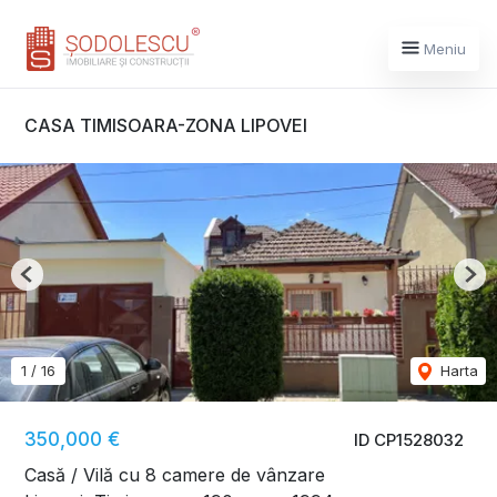
Meniu
CASA TIMISOARA-ZONA LIPOVEI
Previous
Nex
1
/
16
Harta
350,000 €
ID CP1528032
Casă / Vilă cu 8 camere de vânzare