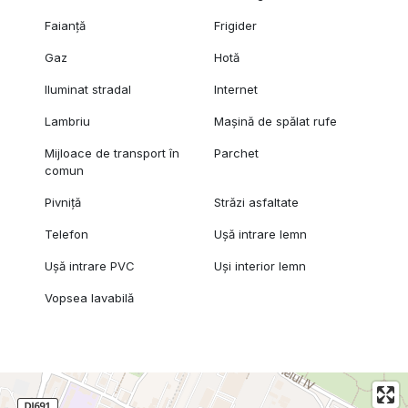
Faianță
Frigider
Gaz
Hotă
Iluminat stradal
Internet
Lambriu
Mașină de spălat rufe
Mijloace de transport în
Parchet
comun
Pivniță
Străzi asfaltate
Telefon
Ușă intrare lemn
Ușă intrare PVC
Uși interior lemn
Vopsea lavabilă