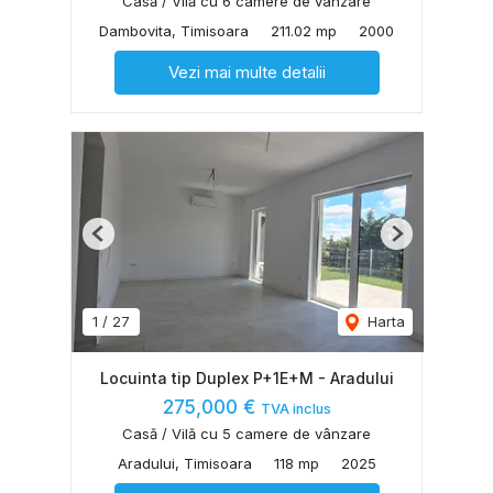
Casă / Vilă cu 6 camere de vânzare
Dambovita, Timisoara
211.02 mp
2000
Vezi mai multe detalii
Previous
Next
1
/
27
Harta
Locuinta tip Duplex P+1E+M - Aradului
275,000 €
TVA inclus
Casă / Vilă cu 5 camere de vânzare
Aradului, Timisoara
118 mp
2025