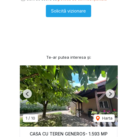
Solicită vizionare
Te-ar putea interesa și:
Previous
Next
1
/
10
Harta
CASA CU TEREN GENEROS- 1.593 MP