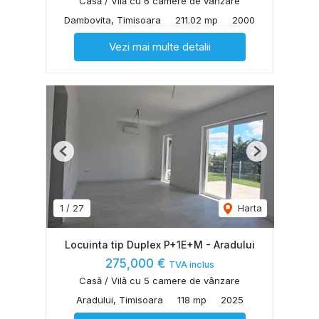
Casă / Vilă cu 6 camere de vânzare
Dambovita, Timisoara
211.02 mp
2000
Vezi mai multe detalii
Previous
Next
1
/
27
Harta
Locuinta tip Duplex P+1E+M - Aradului
275,000 €
TVA inclus
Casă / Vilă cu 5 camere de vânzare
Aradului, Timisoara
118 mp
2025