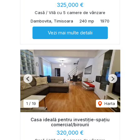
325,000 €
Casă / Vilă cu 5 camere de vânzare
Dambovita, Timisoara
240 mp
1970
Vezi mai multe detalii
Previous
Next
1
/
19
Harta
Casa ideală pentru investiție-spațiu
comercial/birourii
320,000 €