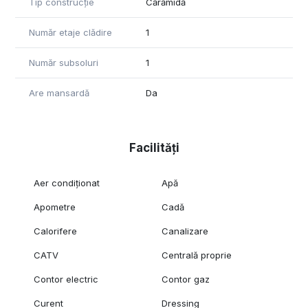
Tip construcție
Cărămidă
Număr etaje clădire
1
Număr subsoluri
1
Are mansardă
Da
Facilități
Aer condiționat
Apă
Apometre
Cadă
Calorifere
Canalizare
CATV
Centrală proprie
Contor electric
Contor gaz
Curent
Dressing