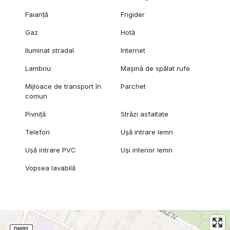
Faianță
Frigider
Gaz
Hotă
Iluminat stradal
Internet
Lambriu
Mașină de spălat rufe
Mijloace de transport în
Parchet
comun
Pivniță
Străzi asfaltate
Telefon
Ușă intrare lemn
Ușă intrare PVC
Uși interior lemn
Vopsea lavabilă