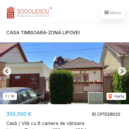
Meniu
CASA TIMISOARA-ZONA LIPOVEI
Previous
Nex
1
/
16
Harta
350,000 €
ID CP1528032
Casă / Vilă cu 8 camere de vânzare