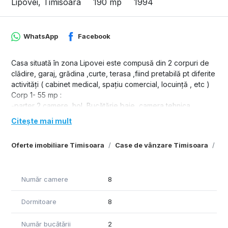
Lipovei, Timisoara
190 mp
1994
WhatsApp
Facebook
Casa situată în zona Lipovei este compusă din 2 corpuri de
clădire, garaj, grădina ,curte, terasa ,fiind pretabilă pt diferite
activități ( cabinet medical, spațiu comercial, locuință , etc )
Corp 1- 55 mp :
-parter 2 camere, hol, Bucătărie,baie, camera tehnica
Citește mai mult
Corp 2- 135 mp + terasa 5 mp :
-parter : pivnița, 2 camere, hol, cămară ,baie
Oferte imobiliare Timisoara
Case de vânzare Timisoara
Ca
-etaj 1 : hol,2 camere, Bucătărie,baie, terasa
-mansarda : hol, dressing, 2 camere, baie
Garaj, curte interioară, grădina , contor curent separat pt
Număr camere
8
fiecare corp de clădire, hidrofor, centrală termică pe gaz
noua.
Dormitoare
8
Număr bucătării
2