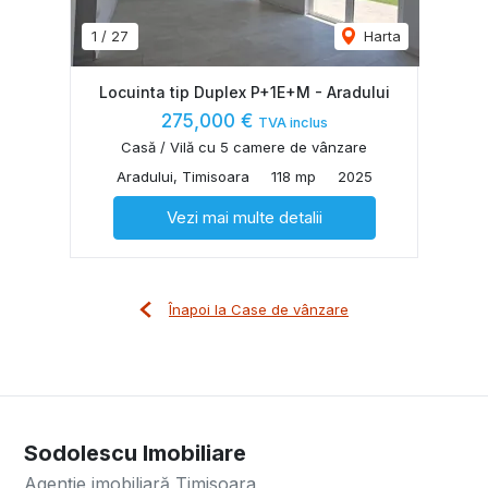
1
/
27
Harta
Locuinta tip Duplex P+1E+M - Aradului
275,000 €
TVA inclus
Casă / Vilă cu 5 camere de vânzare
Aradului, Timisoara
118 mp
2025
Vezi mai multe detalii
Înapoi la Case de vânzare
Sodolescu Imobiliare
Agenție imobiliară Timisoara