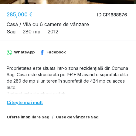
285,000 €
ID CP1688876
Casă / Vilă cu 6 camere de vânzare
Sag
280 mp
2012
WhatsApp
Facebook
Proprietatea este situata intr-o zona rezidențială din Comuna
Sag. Casa este structurata pe P+1+ M avand o suprafata utila
de 280 de mp si un teren în suprafață de 424 mp cu acces
auto.
Parterul este structurat astfel:
- living spatios cu loc de luat masa, bucătărie cu iesire pe
Citește mai mult
terasa închisă amenajată, camera/birou, baie, acces garaj.
La etaj sunt 4 dormitoare cu terasa spatioasa, 3 bai, dressing.
Oferte imobiliare Sag
Case de vânzare Sag
Mansarda dispune de un spațiu generos care poate fi utilizat
și amenajat în diverse scopuri.
In curte este amenajata o terasa spatioasa, acoperita în