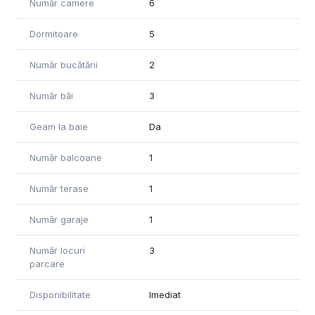
Număr camere
6
suprafață de 57,5 mp si o bucatarie de vara.
Proprietatea se poate vinde complet sau parțial mobilată.
Dormitoare
5
Număr bucătării
2
Număr băi
3
Geam la baie
Da
Număr balcoane
1
Număr terase
1
Număr garaje
1
Număr locuri
3
parcare
Disponibilitate
Imediat