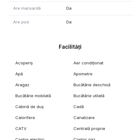
Are mansardă
Da
Are pod
Da
Facilități
Acoperiș
Aer condiționat
Apă
Apometre
Aragaz
Bucătărie deschisă
Bucătărie mobilată
Bucătărie utilată
Cabină de duș
Cadă
Calorifere
Canalizare
CATV
Centrală proprie
Contor electric
Contor gaz