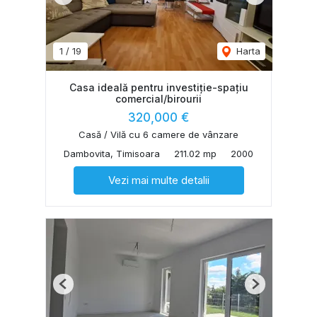
1
/
19
Harta
Casa ideală pentru investiție-spațiu
comercial/birourii
320,000 €
Casă / Vilă cu 6 camere de vânzare
Dambovita, Timisoara
211.02 mp
2000
Vezi mai multe detalii
Previous
Next