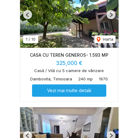
Previous
Next
1
/
10
Harta
CASA CU TEREN GENEROS- 1.593 MP
325,000 €
Casă / Vilă cu 5 camere de vânzare
Dambovita, Timisoara
240 mp
1970
Vezi mai multe detalii
Previous
Next