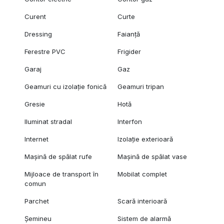
Curent
Curte
Dressing
Faianță
Ferestre PVC
Frigider
Garaj
Gaz
Geamuri cu izolație fonică
Geamuri tripan
Gresie
Hotă
Iluminat stradal
Interfon
Internet
Izolație exterioară
Mașină de spălat rufe
Mașină de spălat vase
Mijloace de transport în
Mobilat complet
comun
Parchet
Scară interioară
Șemineu
Sistem de alarmă