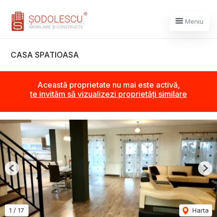
Meniu
CASA SPATIOASA
Această proprietate nu mai este activă,
te invităm să vizualizezi proprietăți similare
Previous
Nex
1
/
17
Harta