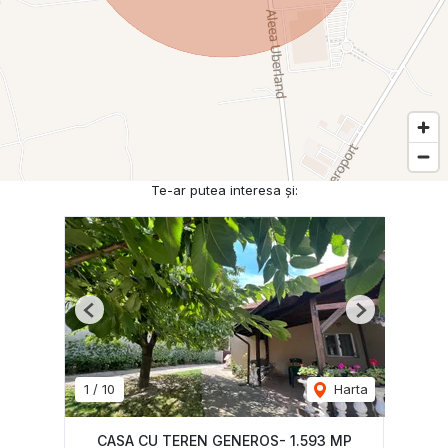
Te-ar putea interesa și:
Previous
Next
1
/
10
Harta
CASA CU TEREN GENEROS- 1.593 MP