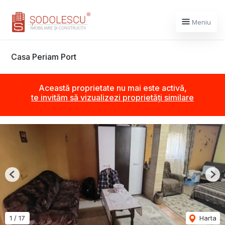
Meniu
Casa Periam Port
Această proprietate nu mai este activă,
te invităm să vizualizezi proprietăți similare
Previous
Nex
1
/
17
Harta