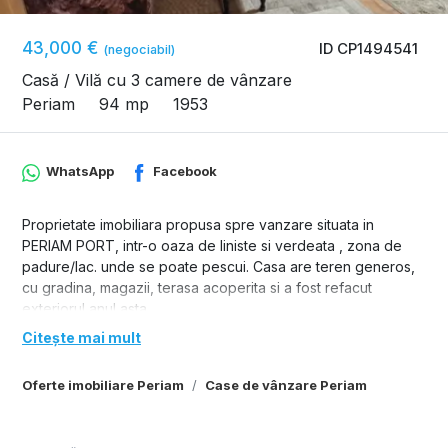
43,000 €
ID CP1494541
(negociabil)
Casă / Vilă cu 3 camere de vânzare
Periam
94 mp
1953
WhatsApp
Facebook
Proprietate imobiliara propusa spre vanzare situata in
PERIAM PORT, intr-o oaza de liniste si verdeata , zona de
padure/lac. unde se poate pescui. Casa are teren generos,
cu gradina, magazii, terasa acoperita si a fost refacut
exteriorul anul asta..
Citește mai mult
Oferte imobiliare Periam
Case de vânzare Periam