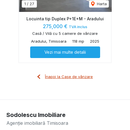
1
/
27
Harta
Locuinta tip Duplex P+1E+M - Aradului
275,000 €
TVA inclus
Casă / Vilă cu 5 camere de vânzare
Aradului, Timisoara
118 mp
2025
Vezi mai multe detalii
Înapoi la Case de vânzare
Sodolescu Imobiliare
Agenție imobiliară Timisoara