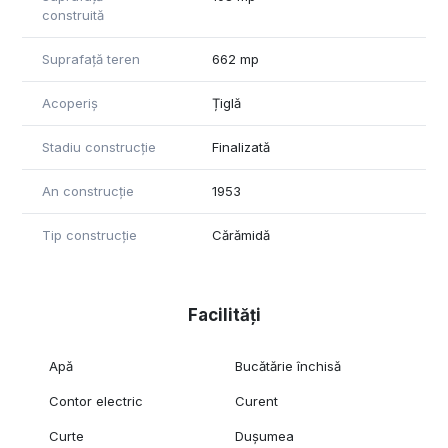
construită
Suprafață teren
662 mp
Acoperiș
Țiglă
Stadiu construcție
Finalizată
An construcție
1953
Tip construcție
Cărămidă
Facilități
Apă
Bucătărie închisă
Contor electric
Curent
Curte
Dușumea