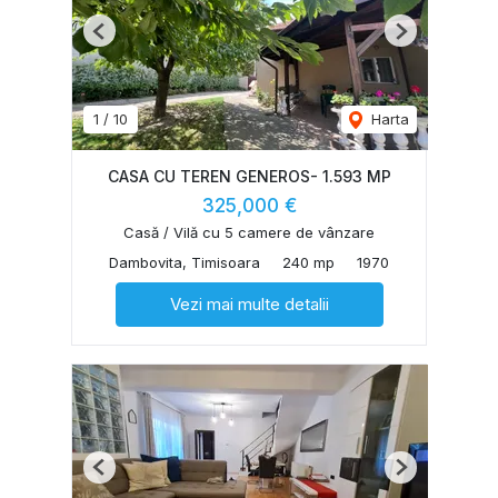
Previous
Next
1
/
10
Harta
CASA CU TEREN GENEROS- 1.593 MP
325,000 €
Casă / Vilă cu 5 camere de vânzare
Dambovita, Timisoara
240 mp
1970
Vezi mai multe detalii
Previous
Next