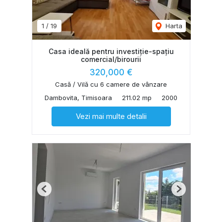
1
/
19
Harta
Casa ideală pentru investiție-spațiu
comercial/birourii
320,000 €
Casă / Vilă cu 6 camere de vânzare
Dambovita, Timisoara
211.02 mp
2000
Vezi mai multe detalii
Previous
Next