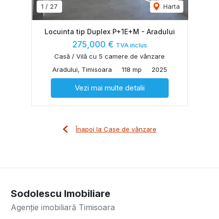
1
/
27
Harta
Locuinta tip Duplex P+1E+M - Aradului
275,000 €
TVA inclus
Casă / Vilă cu 5 camere de vânzare
Aradului, Timisoara
118 mp
2025
Vezi mai multe detalii
Înapoi la Case de vânzare
Sodolescu Imobiliare
Agenție imobiliară Timisoara