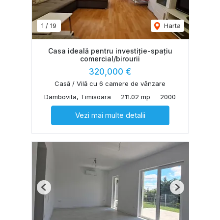
1
/
19
Harta
Casa ideală pentru investiție-spațiu
comercial/birourii
320,000 €
Casă / Vilă cu 6 camere de vânzare
Dambovita, Timisoara
211.02 mp
2000
Vezi mai multe detalii
Previous
Next