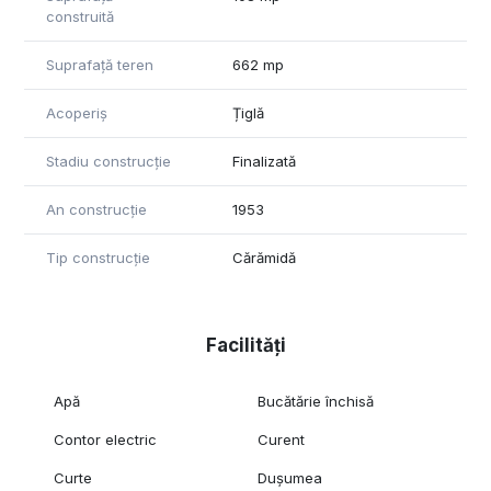
construită
Suprafață teren
662 mp
Acoperiș
Țiglă
Stadiu construcție
Finalizată
An construcție
1953
Tip construcție
Cărămidă
Facilități
Apă
Bucătărie închisă
Contor electric
Curent
Curte
Dușumea