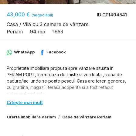
43,000 €
ID CP1494541
(negociabil)
Casă / Vilă cu 3 camere de vânzare
Periam
94 mp
1953
WhatsApp
Facebook
Proprietate imobiliara propusa spre vanzare situata in
PERIAM PORT, intr-o oaza de liniste si verdeata , zona de
padure/lac. unde se poate pescui. Casa are teren generos,
cu gradina, magazii, terasa acoperita si a fost refacut
exteriorul anul asta..
Citește mai mult
Oferte imobiliare Periam
Case de vânzare Periam