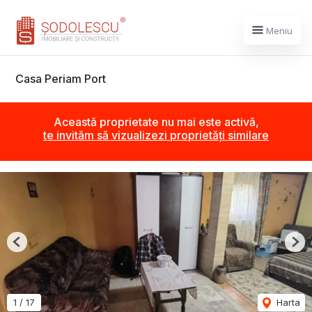
Meniu
Casa Periam Port
Această proprietate nu mai este activă,
te invităm să vizualizezi proprietăți similare
Previous
Nex
1
/
17
Harta