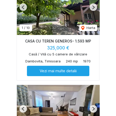
Previous
Next
1
/
10
Harta
CASA CU TEREN GENEROS- 1.593 MP
325,000 €
Casă / Vilă cu 5 camere de vânzare
Dambovita, Timisoara
240 mp
1970
Vezi mai multe detalii
Previous
Next