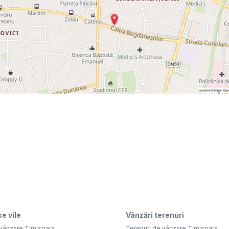
e vile
Vânzări terenuri
 vânzare Timisoara
Terenuri de vânzare Timisoara