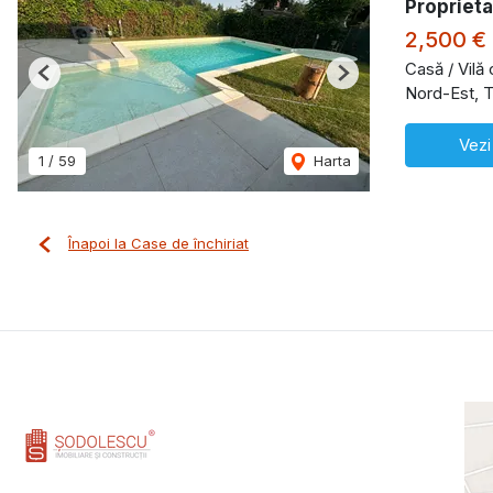
Proprieta
2,500 €
Casă / Vilă 
Previous
Next
Nord-Est, T
Vezi
1
/
59
Harta
Înapoi la Case de închiriat