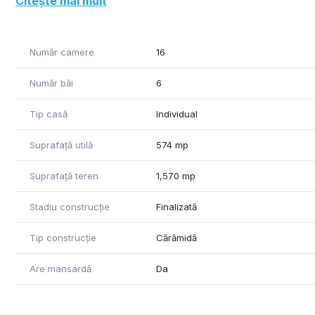
Citește mai mult
- 5 camere
- baie
Număr camere
16
Etaj 1: 142 mp. ( inchiriat momentan )
- 5 camere
Număr băi
6
- 2 bai
- 3 balcoane
Tip casă
Individual
Etaj 2: 110 mp ( inchiriat momentan )
Suprafață utilă
574 mp
- 3 camere
- 2 bai
Suprafață teren
1,570 mp
Mansarda: 107 mp (neamenajata)
Stadiu construcție
Finalizată
Tip construcție
Cărămidă
Are mansardă
Da