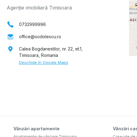
Agenție imobiliară Timisoara
0732999996
office@sodolescu.ro
Calea Bogdanestilor, nr. 22, et.1,
Timisoara, Romania
Deschide în Google Maps
Vânzări apartamente
Vânzări cas
Apartamente de vânzare Timisoara
Case vile de