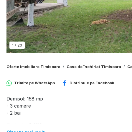
1
/
20
Oferte imobiliare Timisoara
Case de închiriat Timisoara
Ca
Trimite pe
WhatsApp
Distribuie pe
Facebook
Demisol: 158 mp
- 3 camere
- 2 bai
Parter inalt: 164 mp
- showroom