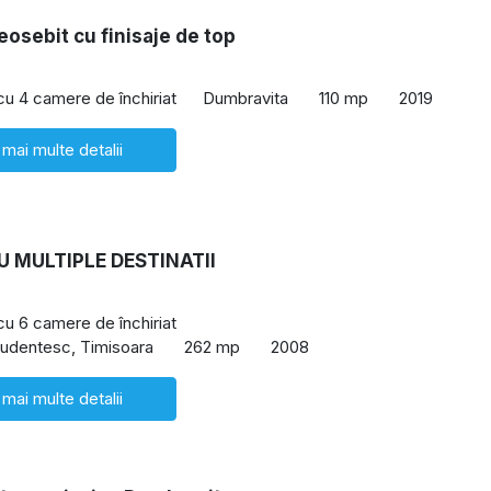
eosebit cu finisaje de top
 cu 4 camere de închiriat
Dumbravita
110 mp
2019
 mai multe detalii
U MULTIPLE DESTINATII
 cu 6 camere de închiriat
udentesc, Timisoara
262 mp
2008
 mai multe detalii