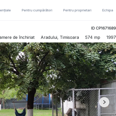
ențiale
Pentru cumpărători
Pentru proprietari
Echipa
ID CP1671689
amere de închiriat
Aradului, Timisoara
574 mp
1997
Next