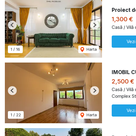
Proiect d
1,300 €
Casă / Vilă
Previous
Next
Vezi
1
/
16
Harta
IMOBIL C
2,500 €
Casă / Vilă
Previous
Next
Complex St
Vezi
1
/
22
Harta