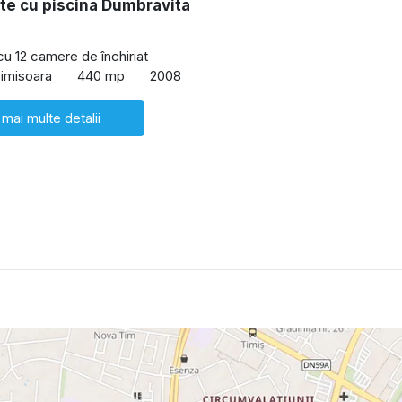
te cu piscina Dumbravita
cu 12 camere de închiriat
imisoara
440 mp
2008
 mai multe detalii