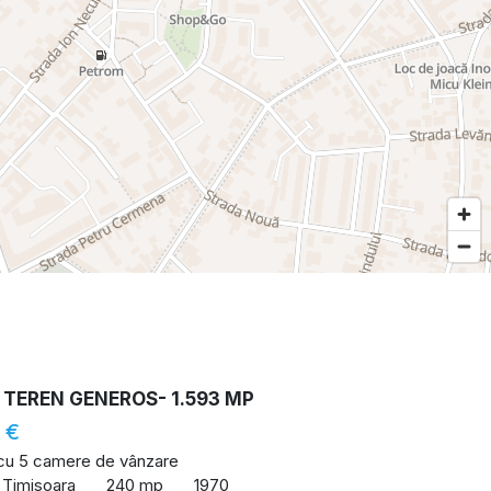
 TEREN GENEROS- 1.593 MP
 €
 cu 5 camere de vânzare
 Timisoara
240 mp
1970