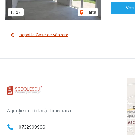
Vezi
1
/
27
Harta
Înapoi la Case de vânzare
Agenție imobiliară Timisoara
0732999996