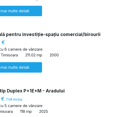
 mai multe detalii
lă pentru investiție-spațiu comercial/birourii
 €
 cu 6 camere de vânzare
 Timisoara
211.02 mp
2000
 mai multe detalii
tip Duplex P+1E+M - Aradului
 €
TVA inclus
 cu 5 camere de vânzare
imisoara
118 mp
2025