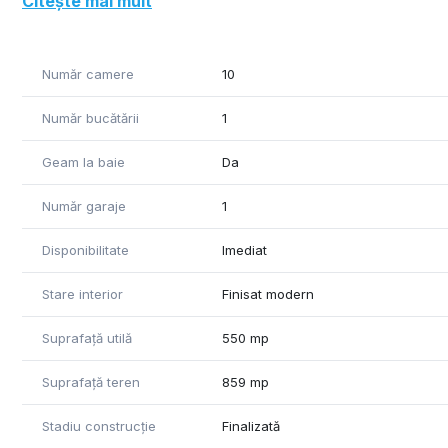
Citește mai mult
- locuinta 4 camere, 2 bai , bucatarie, hol , balcon - 15
- pod
- se poate amenaja mansarda , open space - 140 mp.
Număr camere
10
Imobilul dispune de 2 CT
Număr bucătării
1
Geam la baie
Da
Număr garaje
1
Disponibilitate
Imediat
Stare interior
Finisat modern
Suprafață utilă
550 mp
Suprafață teren
859 mp
Stadiu construcție
Finalizată