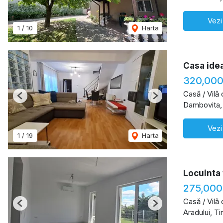
Vezi
1
/
10
Harta
Casa idea
320,000
Casă / Vilă
Previous
Next
Dambovita,
Vezi
1
/
19
Harta
Locuinta 
275,000
Casă / Vilă
Previous
Next
Aradului, T