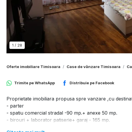
1
/
28
Oferte imobiliare Timisoara
Case de vânzare Timisoara
Ca
Trimite pe
WhatsApp
Distribuie pe
Facebook
Proprietate imobiliara propusa spre vanzare ,cu destina
- parter
- spatiu comercial stradal -90 mp.+ anexe 50 mp.
- birouri + laborator patiserie+ garaj - 165 mp.
- etaj