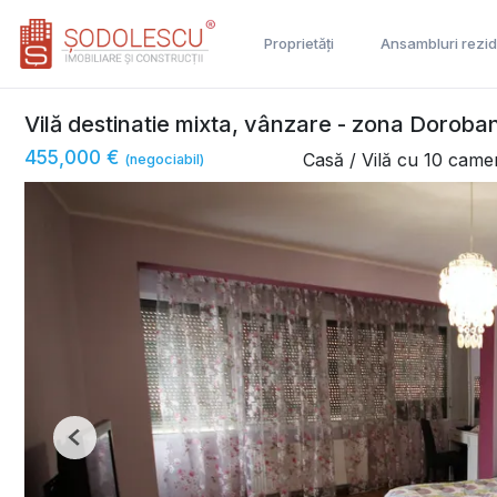
Proprietăți
Ansambluri rezid
Vilă destinatie mixta, vânzare - zona Doroban
455,000 €
Casă / Vilă cu 10 came
(negociabil)
Previous