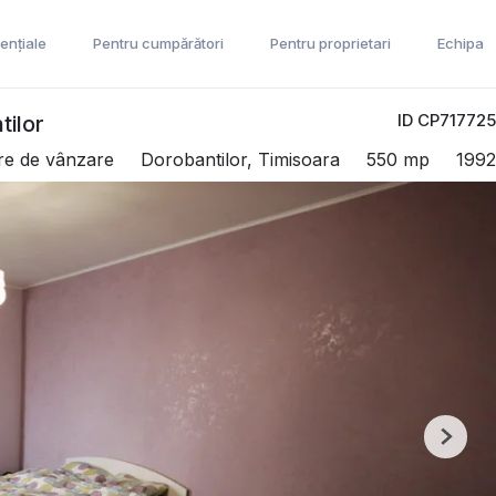
ențiale
Pentru cumpărători
Pentru proprietari
Echipa
ID CP717725
tilor
re de vânzare
Dorobantilor, Timisoara
550 mp
1992
Next