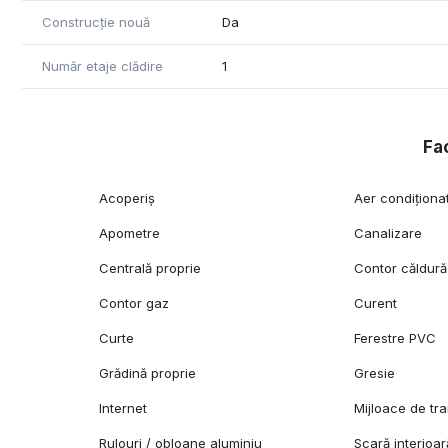
Construcție nouă
Da
Număr etaje clădire
1
Fac
Acoperiș
Aer condiționa
Apometre
Canalizare
Centrală proprie
Contor căldură
Contor gaz
Curent
Curte
Ferestre PVC
Grădină proprie
Gresie
Internet
Mijloace de tr
Rulouri / obloane aluminiu
Scară interioar