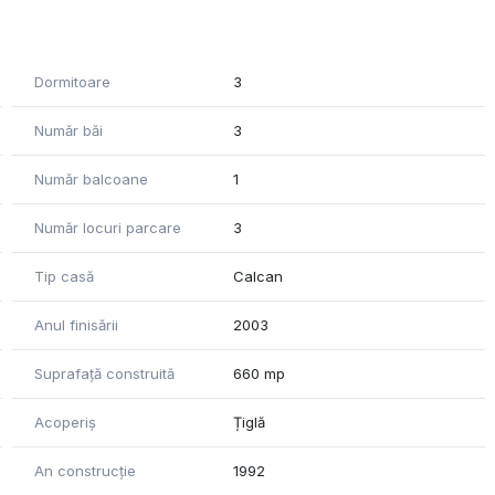
0 mp
Dormitoare
3
Număr băi
3
Număr balcoane
1
Număr locuri parcare
3
Tip casă
Calcan
Anul finisării
2003
Suprafață construită
660 mp
Acoperiș
Țiglă
An construcție
1992