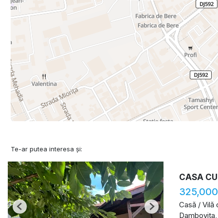
Te-ar putea interesa și:
CASA CU
325,000
Casă / Vilă
Previous
Next
Dambovita,