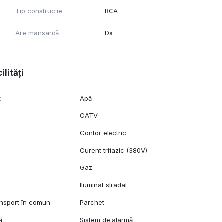
Tip construcție
BCA
Are mansardă
Da
ilități
t
Apă
CATV
Contor electric
Curent trifazic (380V)
Gaz
Iluminat stradal
ansport în comun
Parchet
ă
Sistem de alarmă