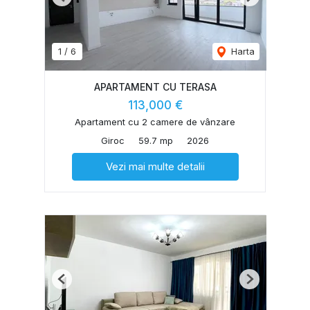
Previous
Next
1
/
6
Harta
APARTAMENT CU TERASA
113,000 €
Apartament cu 2 camere de vânzare
Giroc
59.7 mp
2026
Vezi mai multe detalii
Previous
Next