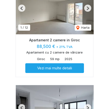
Previous
Next
1
/
12
Harta
Apartament 2 camere in Giroc
88,500 €
+ 21% TVA
Apartament cu 2 camere de vânzare
Giroc
59 mp
2025
Vezi mai multe detalii