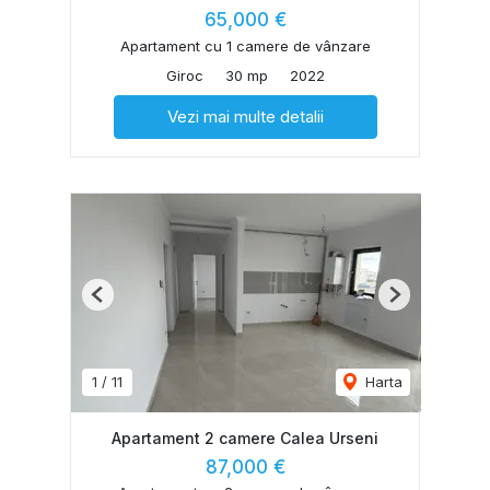
65,000 €
Apartament cu 1 camere de vânzare
Giroc
30 mp
2022
Vezi mai multe detalii
Previous
Next
1
/
11
Harta
Apartament 2 camere Calea Urseni
87,000 €