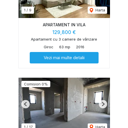
1
/
9
Harta
APARTAMENT IN VILA
129,800 €
Apartament cu 3 camere de vânzare
Giroc
63 mp
2016
Vezi mai multe detalii
Comision 0%
Previous
Next
1
/
17
Harta