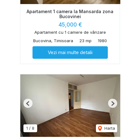
Apartament 1 camera la Mansarda zona
Bucovinei
45,000 €
Apartament cu 1 camere de vânzare
Bucovina, Timisoara
23 mp
1980
Vezi mai multe detalii
Previous
Next
1
/
8
Harta