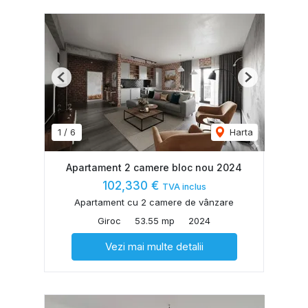
Previous
Next
1
/
6
Harta
Apartament 2 camere bloc nou 2024
102,330 €
TVA inclus
Apartament cu 2 camere de vânzare
Giroc
53.55 mp
2024
Vezi mai multe detalii