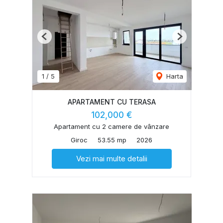
Previous
Next
1
/
5
Harta
APARTAMENT CU TERASA
102,000 €
Apartament cu 2 camere de vânzare
Giroc
53.55 mp
2026
Vezi mai multe detalii