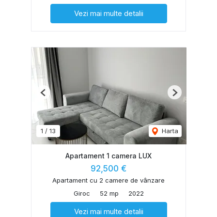
Vezi mai multe detalii
Previous
Next
1
/
13
Harta
Apartament 1 camera LUX
92,500 €
Apartament cu 2 camere de vânzare
Giroc
52 mp
2022
Vezi mai multe detalii