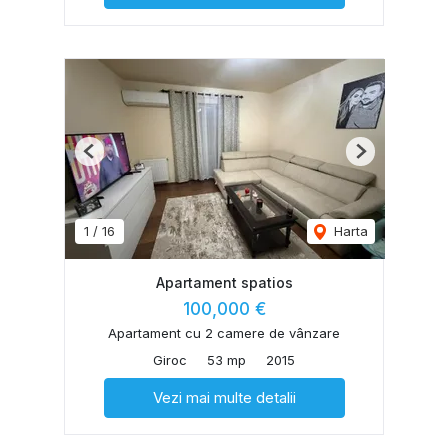
Previous
Next
1
/
16
Harta
Apartament spatios
100,000 €
Apartament cu 2 camere de vânzare
Giroc
53 mp
2015
Vezi mai multe detalii