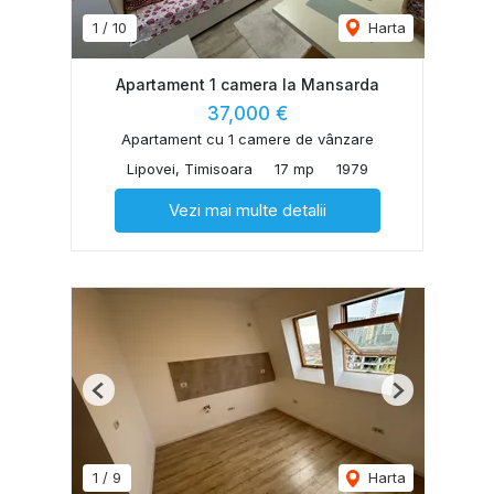
1
/
10
Harta
Apartament 1 camera la Mansarda
37,000 €
Apartament cu 1 camere de vânzare
Lipovei, Timisoara
17 mp
1979
Vezi mai multe detalii
Previous
Next
1
/
9
Harta